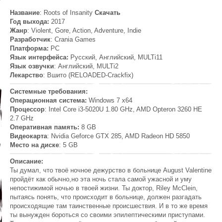
Название
: Roots of Insanity
Скачать
Год выхода:
2017
Жанр
: Violent, Gore, Action, Adventure, Indie
Разработчик
: Crania Games
Платформа:
PC
Язык интерфейса:
Русский, Английский, MULTi11
Язык озвучки
: Английский, MULTi2
Лекарство
: Вшито (RELOADED-Crackfix)
Системные требования:
Операционная система:
Windows 7 x64
Процессор
: Intel Core i3-5020U 1.80 GHz, AMD Opteron 3260 HE
2.7 GHz
Оперативная память:
8 GB
Видеокарта
: Nvidia Geforce GTX 285, AMD Radeon HD 5850
Место на диске
: 5 GB
Описание:
Ты думал, что твоё ночное дежурство в больнице August Valentine
пройдёт как обычно,но эта ночь стала самой ужасной и уму
непостижимой ночью в твоей жизни. Ты доктор, Riley McClein,
пытаясь понять, что происходит в больнице, должен разгадать
происходящие там таинственные происшествия. И в то же время
ты вынужден бороться со своими эпилептическими приступами.