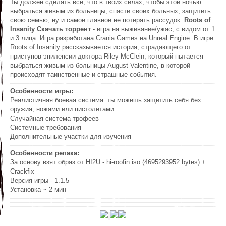
Ты должен сделать всё, что в твоих силах, чтобы этой ночью
выбраться живым из больницы, спасти своих больных, защитить
свою семью, ну и самое главное не потерять рассудок.
Roots of
Insanity Скачать торрент -
игра на выживание/ужас, с видом от 1
и 3 лица. Игра разработана Crania Games на Unreal Engine. В игре
Roots of Insanity рассказывается история, страдающего от
приступов эпилепсии доктора Riley McClein, который пытается
выбраться живым из больницы August Valentine, в которой
происходят таинственные и страшные события.
Особенности игры:
Реалистичная боевая система: ты можешь защитить себя без
оружия, ножами или пистолетами
Случайная система трофеев
Системные требования
Дополнительные участки для изучения
Особенности репака:
За основу взят образ от HI2U - hi-roofin.iso (4695293952 bytes) +
Crackfix
Версия игры - 1.1.5
Установка ~ 2 мин