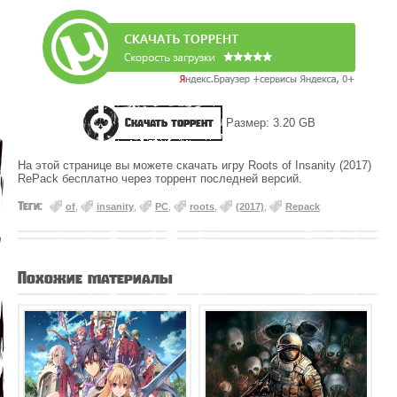
Скачать торрент
Размер: 3.20 GB
На этой странице вы можете скачать игру Roots of Insanity (2017)
RePack бесплатно через торрент последней версий.
Теги:
of
,
insanity
,
PC
,
roots
,
(2017)
,
Repack
Похожие материалы