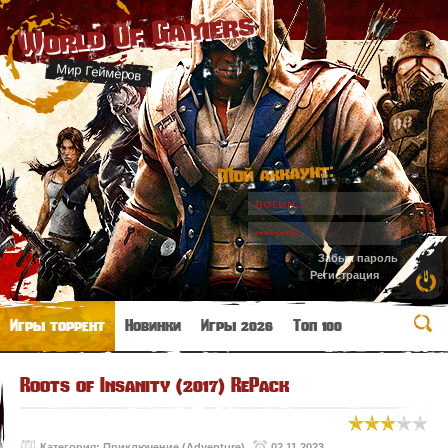
World Of Gamers
Мир Геймеров
Мой аккаунт:
Забыл пароль
Регистрация
Игры торрент
Новинки
Игры 2026
Топ 100
Roots of Insanity (2017) RePack
Категория:
Приключение (Adventure)
02.11.2023