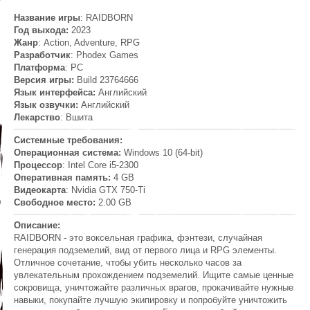
Название игры
: RAIDBORN
Год выхода:
2023
Жанр
: Action, Adventure, RPG
Разработчик
: Phodex Games
Платформа
: PC
Версия игры:
Build 23764666
Язык интерфейса:
Английский
Язык озвучки:
Английский
Лекарство
: Вшита
Системные требования:
Операционная система:
Windows 10 (64-bit)
Процессор
: Intel Core i5-2300
Оперативная память:
4 GB
Видеокарта
: Nvidia GTX 750-Ti
Свободное место
:
2.00 GB
Описание:
RAIDBORN - это воксельная графика, фэнтези, случайная
генерация подземелий, вид от первого лица и RPG элементы.
Отличное сочетание, чтобы убить несколько часов за
увлекательным прохождением подземелий. Ищите самые ценные
сокровища, уничтожайте различных врагов, прокачивайте нужные
навыки, покупайте лучшую экипировку и попробуйте уничтожить