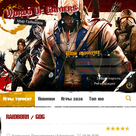
World Of Gamers
Мир Геймеров
Мой аккаунт:
Забыл пароль
Регистрация
Игры торрент
Новинки
Игры 2026
Топ 100
RAIDBORN / GOG
Категория:
Приключение (Adventure)
18.06.2026