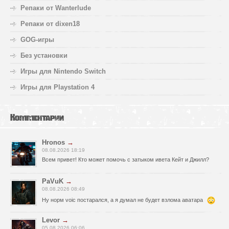
Репаки от Wanterlude
Репаки от dixen18
GOG-игры
Без установки
Игры для Nintendo Switch
Игры для Playstation 4
Комментарии
Hronos
→
08.08.2026 18:19
Всем привет! Кто может помочь с затыком ивета Кейт и Джилл?
PaVuK
→
08.08.2026 08:49
Ну норм voic постарался, а я думал не будет взлома аватара
Levor
→
05.08.2026 06:06