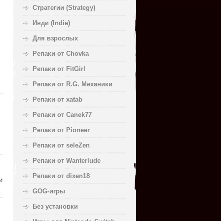
Стратегии (Strategy)
Инди (Indie)
Для взрослых
Репаки от Chovka
Репаки от FitGirl
Репаки от R.G. Механики
Репаки от xatab
Репаки от Canek77
Репаки от Pioneer
Репаки от seleZen
Репаки от Wanterlude
Репаки от dixen18
и
GOG-игры
Без установки