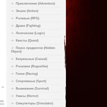
Приключение (Adventure)
Экшен (Action)
Ролевые (RPG)
Драки (Fighting)
Логические (Logic)
Квесты (Quest)
Поиск предметов (Hidden
Object)
Казуальные (Casual)
Рогалики (Roguelike)
Гонки (Racing)
Спортивные (Sport)
Выживание (Survival)
Ужасы (Horror)
Симуляторы (Simulator)