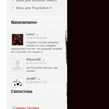
Игры для Nintendo Switch
Игры для Playstation 4
Комментарии
Levor
→
05.08.2026 06:06
Странно, почему релизер
указал что есть видимо
просмотрел что нет, не хороший человек
он, Спасибо что сказал !)
fr0zen142
→
05.08.2026 01:40
нет Русской озвучки, зря
скачал
serg67
→
02.08.2026 17:03
Игра интересная,а снизил
одну звезду за то что нет
Статистика
уменьшения экрана,играешь только на
полном мониторе,очень неудобно!
Спасибо за игру!!!
glbvoyea5806
→