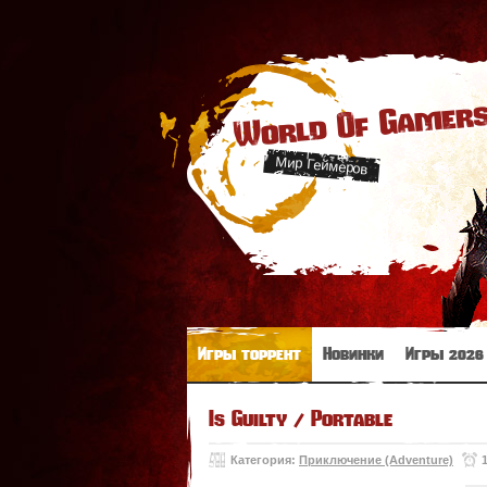
World Of Gamer
Мир Геймеров
Игры торрент
Новинки
Игры 2026
Is Guilty / Portable
Категория:
Приключение (Adventure)