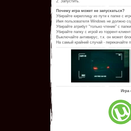
2. Запустить.
Почему игра может не запускаться?
Убирайте кириллицу из пути к папке с игр
Имя пользователя Windows не должно со
Убирайте атрибут "только чтение" с папки
Убирайте папку с игрой из торрент-клиент
Выключайте антивирус, т.к. он может бл
На самый крайний случай - перекачайте п
Игра