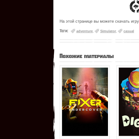
На этой странице вы можете скачать игру 
Теги:
adventure
,
Simulator
,
casual
Похожие материалы