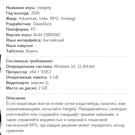
Название игры
: Integrity
Год выхода
: 2026
Жанр
: Adventure, Indie, RPG, Strategy
Разработчик
: DawnDuck
Платформа
: PC
Версия игры:
Build 23950382
Язык интерфейса:
Английский
Язык озвучки
: -
Таблэтка
: Вшита
Системные требования:
Операционная система:
Windows 10, 11 (64-bit)
Процессор
: x64 + SSE2
Оперативная память
: 4 GB
Видеокарта
: версии 11
Место на диске:
2 GB
Описание:
Если пошаговые бои на основе сетки когда-нибудь казались вам
ограничивающими, испытайте Integrity. Передвигайтесь свободно,
уничтожайте или создавайте ландшафт вашими навыками, а
также управляйте видимостью и энергией в пошаговой
тактической RPG, где каждое решение может определить исход
сражения.