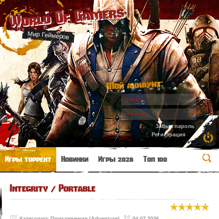
World Of Gamers
Мир Геймеров
Мой аккаунт:
Забыл пароль
Регистрация
Игры торрент
Новинки
Игры 2026
Топ 100
Integrity / Portable
Категория:
Приключение (Adventure)
04.07.2026