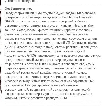
уникальное создание.
Особенности игры
Продукт признанной инди-студии KO_OP, созданный в связи с
прекрасной игротворящей инициативой Double Fine Presents,
GNOG - игра с трехмерными паззлами, игровой набор из
секретного мира тактильных игрушек. Направляйте, кликайте,
тащите, складывайте, крутите, тащите и играйте с головами
уникальных и очаровательных монстров. Знакомьтесь со
скрытыми мирами внутри голов, не покидая своего дивана, или
один-на-один с помощью восхитительной VR. Запоминающийся
дизайн, игровое взаимодействие, богатый реактивный сайндтрек,
головы ручной работы возникают прямо в ваших руках!
Каждая голова GNOG, вдохновленная игрушками реального мира,
представляет собой миниатюрный мир, ждущий своего
открывателя. Хватайте книжный шкаф и поверните его, чтобы
открыть скрытую стопку монет, сдвиньте рычаг, чтобы повести
аварийный космический корабль через открытый космос,
поверните колесо, чтобы потушить мясо на плите - каждое
игровое взаимодействие имеет живой отклик и удивительные
последствия. Каждый уровень имеет собственный
успокоительный, но динамичный саундтрек, наполняющий
сюрреалистические миры и увлекательные паззлы GNOG, к
которым никто не останется равнодушным!