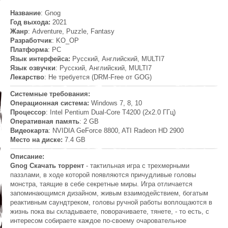
Название
: Gnog
Год выхода:
2021
Жанр
: Adventure, Puzzle, Fantasy
Разработчик
: KO_OP
Платформа
: PC
Язык интерфейса:
Русский, Английский, MULTI7
Язык озвучки
: Русский, Английский, MULTI7
Лекарство
: Не требуется (DRM-Free от GOG)
Системные требования:
Операционная система:
Windows 7, 8, 10
Процессор
: Intel Pentium Dual-Core T4200 (2x2.0 ГГц)
Оперативная память
: 2 GB
Видеокарта
: NVIDIA GeForce 8800, ATI Radeon HD 2900
Место на диске:
7.4 GB
Описание:
Gnog Скачать торрент
- тактильная игра с трехмерными
паззлами, в ходе которой появляются причудливые головы
монстра, таящие в себе секретные миры. Игра отличается
запоминающимся дизайном, живым взаимодействием, богатым
реактивным саундтреком, головы ручной работы воплощаются в
жизнь пока вы складываете, поворачиваете, тянете, - то есть, с
интересом собираете каждое по-своему очаровательное