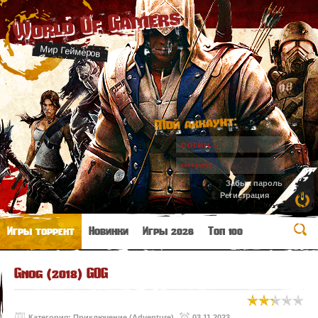
World Of Gamers
Мир Геймеров
Мой аккаунт:
Забыл пароль
Регистрация
Игры торрент
Новинки
Игры 2026
Топ 100
Gnog (2018) GOG
Категория:
Приключение (Adventure)
03.11.2023