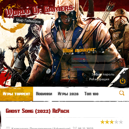
World Of Gamers
Мир Геймеров
Мой аккаунт:
Забыл пароль
Регистрация
Игры торрент
Новинки
Игры 2026
Топ 100
Ghost Song (2022) RePack
Категория:
Приключение (Adventure)
05.11.2023