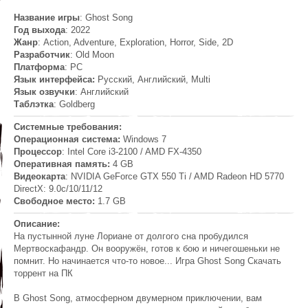
Название игры
: Ghost Song
Год выхода
: 2022
Жанр
: Action, Adventure, Exploration, Horror, Side, 2D
Разработчик
: Old Moon
Платформа
: PC
Язык интерфейса:
Русский, Английский, Multi
Язык озвучки
: Английский
Таблэтка
: Goldberg
Системные требования:
Операционная система:
Windows 7
Процессор
: Intel Core i3-2100 / AMD FX-4350
Оперативная память:
4 GB
Видеокарта
: NVIDIA GeForce GTX 550 Ti / AMD Radeon HD 5770
DirectX: 9.0c/10/11/12
Свободное место:
1.7 GB
Описание:
На пустынной луне Лориане от долгого сна пробудился
Мертвоскафандр. Он вооружён, готов к бою и ничегошеньки не
помнит. Но начинается что-то новое... Игра Ghost Song Скачать
торрент на ПК
В Ghost Song, атмосферном двумерном приключении, вам