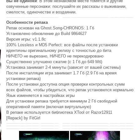
Вы не одиноки
: В этом незнакомом месте томятся и другие
озвученные персонажи: послушайте их рассказы о выживании,
смелости, одиночестве и воздаянии.
Особенности репака
Репак основан на Ghost.Song-CHRONOS: 1 Гб
Установлено обновление до Build 9864627
Версия игры: v1.1.8c
100% Lossless и MD5 Perfect: все файлы после установки
идентичны оригинальному релизу с точностью до бита
НИЧЕГО не вырезано, НИЧЕГО не перекодировано
Существенно улучшено сжатие (с 1 Гб до 649 Мб)
Установка занимает 2-4 минуты (зависит от вашей системы)
После инсталляции игра занимает 1.7 Гб (2.9 Гб на время
установки репака)
После установки доступна опция проверки контрольных сумм
всех файлов, чтобы убедиться, что репак установился нормально
Язык изменяется в настройках игры
Для установки репака требуется минимум 2 Гб свободной
оперативной памяти (включая виртуальную)
В репаке используется библиотека XTool от Razor12911
[Repack] by FitGirl