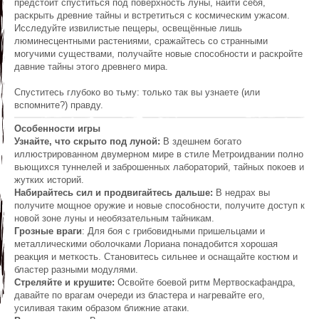
предстоит спуститься под поверхность луны, найти себя,
раскрыть древние тайны и встретиться с космическим ужасом.
Исследуйте извилистые пещеры, освещённые лишь
люминесцентными растениями, сражайтесь со странными
могучими существами, получайте новые способности и раскройте
давние тайны этого древнего мира.
Спуститесь глубоко во тьму: только так вы узнаете (или
вспомните?) правду.
Особенности игры
Узнайте, что скрыто под луной:
В здешнем богато
иллюстрированном двумерном мире в стиле Метроидвании полно
вьющихся туннелей и заброшенных лабораторий, тайных покоев и
жутких историй.
Набирайтесь сил и продвигайтесь дальше:
В недрах вы
получите мощное оружие и новые способности, получите доступ к
новой зоне луны и необязательным тайникам.
Грозные враги
: Для боя с грибовидными пришельцами и
металлическими оболочками Лориана понадобится хорошая
реакция и меткость. Становитесь сильнее и оснащайте костюм и
бластер разными модулями.
Стреляйте и крушите:
Освойте боевой ритм Мертвоскафандра,
давайте по врагам очереди из бластера и нагревайте его,
усиливая таким образом ближние атаки.