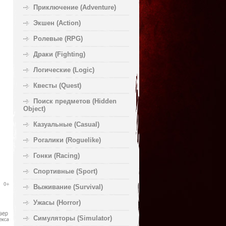
Приключение (Adventure)
Экшен (Action)
Ролевые (RPG)
Драки (Fighting)
Логические (Logic)
Квесты (Quest)
Поиск предметов (Hidden
Object)
Казуальные (Casual)
Рогалики (Roguelike)
Гонки (Racing)
Спортивные (Sport)
Выживание (Survival)
Ужасы (Horror)
Симуляторы (Simulator)