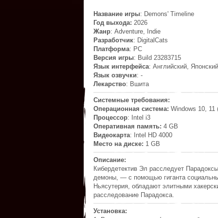
Название игры
: Demons' Timeline
Год выхода:
2026
Жанр
: Adventure, Indie
Разработчик
: DigitalCats
Платформа
: PC
Версия игры
: Build 23283715
Язык интерфейса
: Английский, Японски
Язык озвучки
: -
Лекарство
: Вшита
Системные требования:
Операционная система:
Windows 10, 11 (
Процессор
: Intel i3
Оперативная память:
4 GB
Видеокарта
: Intel HD 4000
Место на диске:
1 GB
Описание:
Кибердетектив Эл расследует Парадоксы
демоны, — с помощью гиганта социальных
Ньясутерия, обладают элитными хакерск
расследование Парадокса.
Установка: