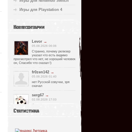
Игры для Nintendo Switch
Игры для Playstation 4
Комментарии
Levor
→
05.08.2026 06:06
Странно, почему релизер
указал что есть видимо
просмотрел что нет, не хороший человек
он, Спасибо что сказал !)
fr0zen142
→
05.08.2026 01:40
нет Русской озвучки, зря
скачал
serg67
→
02.08.2026 17:03
Игра интересная,а снизил
одну звезду за то что нет
Статистика
уменьшения экрана,играешь только на
полном мониторе,очень неудобно!
Спасибо за игру...
glbvoyea5806
→