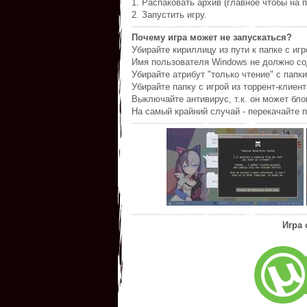
1. Распаковать архив (главное чтобы на п
2. Запустить игру.
Почему игра может не запускаться?
Убирайте кириллицу из пути к папке с игр
Имя пользователя Windows не должно со
Убирайте атрибут "только чтение" с папки
Убирайте папку с игрой из торрент-клиент
Выключайте антивирус, т.к. он может бл
На самый крайний случай - перекачайте п
Игра