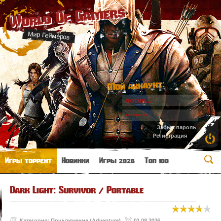
World Of Gamers
Мир Геймеров
Мой аккаунт:
Забыл пароль
Регистрация
Игры торрент
Новинки
Игры 2026
Топ 100
Dark Light: Survivor / Portable
Категория:
Приключение (Adventure)
01.08.2026