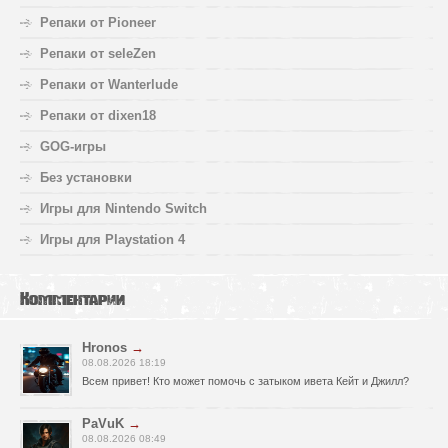
Репаки от Pioneer
Репаки от seleZen
Репаки от Wanterlude
Репаки от dixen18
GOG-игры
Без установки
Игры для Nintendo Switch
Игры для Playstation 4
Комментарии
Hronos
→
08.08.2026 18:19
Всем привет! Кто может помочь с затыком ивета Кейт и Джилл?
PaVuK
→
08.08.2026 08:49