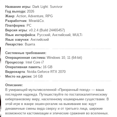
Название игры
: Dark Light: Survivor
Год выхода:
2026
Жанр
: Action, Adventure, RPG
Разработчик
: Mirari&Co.
Платформа
: PC
Версия игры
: v0.2.4 (Build 24465457)
Язык интерфейса
: Русский, Английский, MULTi
Язык озвучки
: Английский
Лекарство
: Вшита
Системные требования:
Операционная система:
Windows 10, 11 (64-bit)
Процессор
: Intel Core i7
Оперативная память:
16 GB
Видеокарта
: Nvidia Geforce RTX 2070
Место на диске:
14 GB
Описание:
В умирающей мультивселенной «Призрачный поезд» — ваша
последняя надежда. Путешествуйте по постапокалиптическому
киберпанковому миру, населенному кошмарными существами. В
этой игре в жанре экшен-рогалик на выживание вас ждут
динамичные смены вида сверху и от третьего лица, широкие
возможности кастомизации и эпические сражения во вселенных.