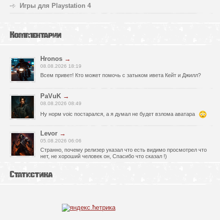
Игры для Playstation 4
Комментарии
Hronos
→
08.08.2026 18:19
Всем привет! Кто может помочь с затыком ивета Кейт и Джилл?
PaVuK
→
08.08.2026 08:49
Ну норм voic постарался, а я думал не будет взлома аватара
Levor
→
05.08.2026 06:06
Странно, почему релизер указал что есть видимо просмотрел что
нет, не хороший человек он, Спасибо что сказал !)
fr0zen142
→
Статистика
05.08.2026 01:40
нет Русской озвучки, зря скачал
serg67
→
02.08.2026 17:03