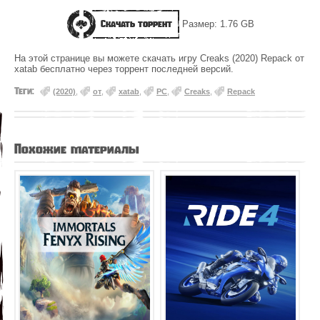
Скачать торрент
Размер: 1.76 GB
На этой странице вы можете скачать игру Creaks (2020) Repack от
xatab бесплатно через торрент последней версий.
Теги:
(2020)
,
от
,
xatab
,
PC
,
Creaks
,
Repack
Похожие материалы