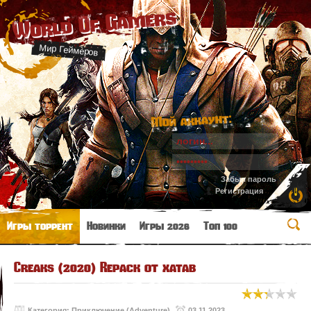
World Of Gamers
Мир Геймеров
Мой аккаунт:
Забыл пароль
Регистрация
Игры торрент
Новинки
Игры 2026
Топ 100
Creaks (2020) Repack от xatab
Категория:
Приключение (Adventure)
03.11.2023