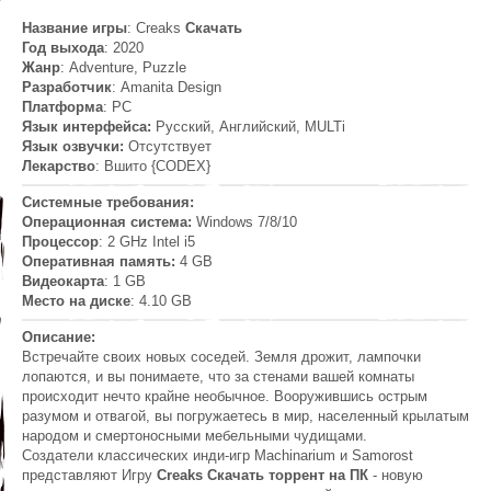
Название игры
: Creaks
Скачать
Год выхода
: 2020
Жанр
: Adventure, Puzzle
Разработчик
: Amanita Design
Платформа
: PC
Язык интерфейса:
Русский, Английский, MULTi
Язык озвучки:
Отсутствует
Лекарство
: Вшито {CODEX}
Системные требования:
Операционная система:
Windows 7/8/10
Процессор
: 2 GHz Intel i5
Оперативная память:
4 GB
Видеокарта
: 1 GB
Место на диске
: 4.10 GB
Описание:
Встречайте своих новых соседей. Земля дрожит, лампочки
лопаются, и вы понимаете, что за стенами вашей комнаты
происходит нечто крайне необычное. Вооружившись острым
разумом и отвагой, вы погружаетесь в мир, населенный крылатым
народом и смертоносными мебельными чудищами.
Создатели классических инди-игр Machinarium и Samorost
представляют Игру
Creaks Скачать торрент на ПК
- новую