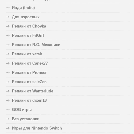
Инди (Indie)
Для взрослых
Репаки от Chovka
Репаки от FitGirl
Репаки от R.G. Механики
Репаки от xatab
Репаки от Canek77
Репаки от Pioneer
Репаки от seleZen
Репаки от Wanterlude
Репаки от dixen18
GOG-игры
Без установки
Игры для Nintendo Switch