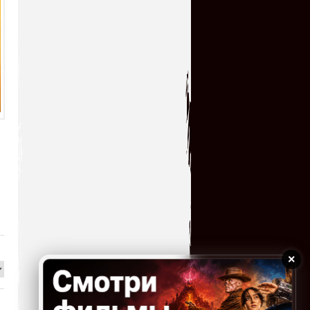
Отличная игрушка и как я ее
пропустил в свое
время,теперь поиграл с
удовольствием!!! Большое спасибо!!!
serg67
→
12.07.2026 23:52
Очень классная
игрушка,большое спасибо!!!
kogokary
→
10.07.2026 16:14
glbvoyea5806
→
10.07.2026 06:31
У кого нибудь есть чит код
на игру ?
serg67
→
09.07.2026 14:32
×
Сыграл в эту увлекательную
игрушку! Огромное всем
спасибо!!!!