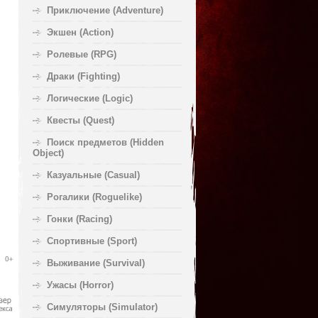
Приключение (Adventure)
Экшен (Action)
Ролевые (RPG)
Драки (Fighting)
Логические (Logic)
Квесты (Quest)
Поиск предметов (Hidden
Object)
Казуальные (Casual)
Рогалики (Roguelike)
Гонки (Racing)
Спортивные (Sport)
Выживание (Survival)
Ужасы (Horror)
Симуляторы (Simulator)