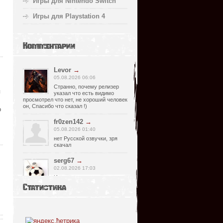
Игры для Nintendo Switch
Игры для Playstation 4
Комментарии
Levor
→
05.08.2026 06:06
Странно, почему релизер
я
указал что есть видимо
просмотрел что нет, не хороший человек
он, Спасибо что сказал !)
о
fr0zen142
→
05.08.2026 01:40
нет Русской озвучки, зря
скачал
serg67
→
02.08.2026 17:03
Игра интересная,а снизил
одну звезду за то что нет
Статистика
уменьшения экрана,играешь только на
полном мониторе,очень неудобно!
Спасибо за игру!!!
glbvoyea5806
→