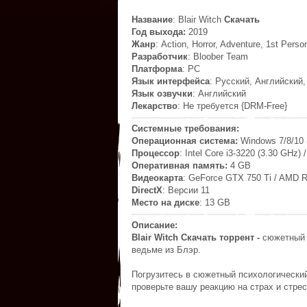
Название
: Blair Witch
Скачать
Год выхода:
2019
Жанр
: Action, Horror, Adventure, 1st Perso
Разработчик
: Bloober Team
Платформа
: PC
Язык интерфейса
: Русский, Английский
Язык озвучки
: Английский
Лекарство
: Не требуется {DRM-Free}
Системные требования:
Операционная система:
Windows 7/8/10 
Процессор
: Intel Core i3-3220 (3.30 GHz)
Оперативная память:
4 GB
Видеокарта
: GeForce GTX 750 Ti / AMD 
DirectX
: Версии 11
Место на диске
: 13 GB
Описание:
Blair Witch Скачать торрент -
сюжетный п
ведьме из Блэр.
Погрузитесь в сюжетный психологически
проверьте вашу реакцию на страх и стре