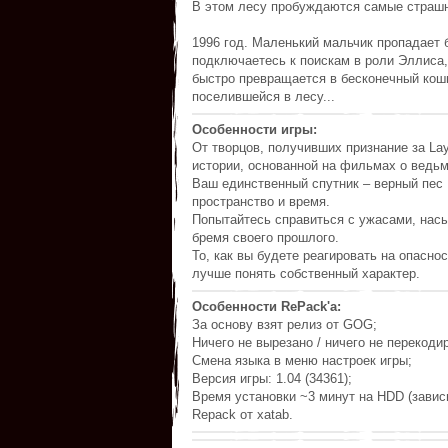
В этом лесу пробуждаются самые стра
1996 год. Маленький мальчик пропадает 
подключаетесь к поискам в роли Эллиса
быстро превращается в бесконечный кошм
поселившейся в лесу...
Особенности игры:
От творцов, получивших признание за Lay
истории, основанной на фильмах о ведьм
Ваш единственный спутник – верный пес 
пространство и время.
Попытайтесь справиться с ужасами, нас
бремя своего прошлого.
То, как вы будете реагировать на опасно
лучше понять собственный характер.
Особенности RePack'a:
За основу взят релиз от GOG;
Ничего не вырезано / ничего не перекоди
Смена языка в меню настроек игры;
Версия игры: 1.04 (34361);
Время установки ~3 минут на HDD (завис
Repack от xatab.