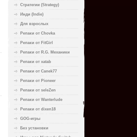
Стратегии (Strategy)
Инди (Indie)
Для взрослых
Репаки от Chovka
Репаки от FitGirl
Репаки от R.G. Механики
Репаки от xatab
Репаки от Canek77
Репаки от Pioneer
Репаки от seleZen
Репаки от Wanterlude
Репаки от dixen18
GOG-игры
Без установки