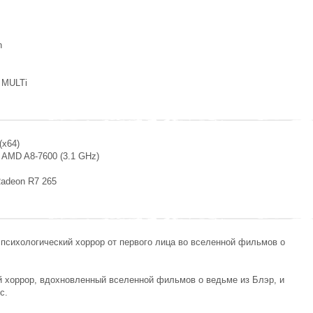
n
, MULTi
(х64)
 / AMD A8-7600 (3.1 GHz)
Radeon R7 265
сихологический хоррор от первого лица во вселенной фильмов о
й хоррор, вдохновленный вселенной фильмов о ведьме из Блэр, и
сс.