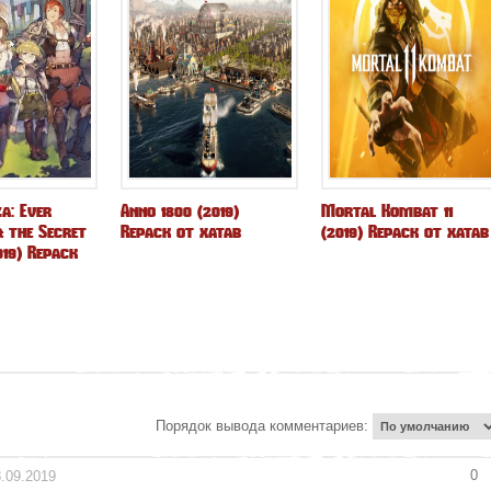
za: Ever
Anno 1800 (2019)
Mortal Kombat 11
 the Secret
Repack от xatab
(2019) Repack от xatab
019) Repack
Порядок вывода комментариев:
0
8.09.2019