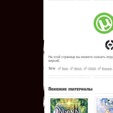
На этой странице вы можете скачать игру 
версий.
Теги:
Blair
,
Witch
,
(2019)
,
Repack
Похожие материалы