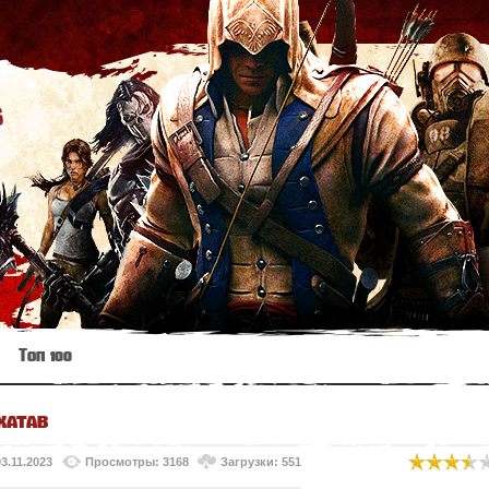
s
Топ 100
xatab
03.11.2023
Просмотры: 3168
Загрузки: 551