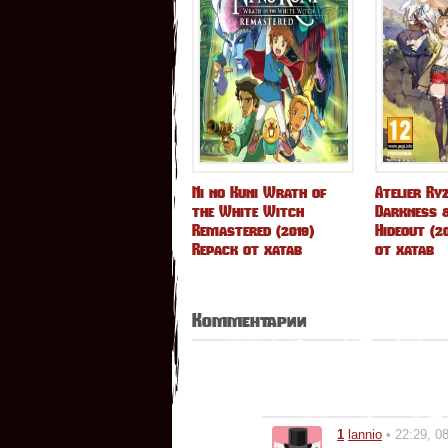
Ni no Kuni Wrath of
Atelier Ry
the White Witch
Darkness &
Remastered (2019)
Hideout (2
Repack от xatab
от xatab
Комментарии
1
lannio
• 22:29, 0