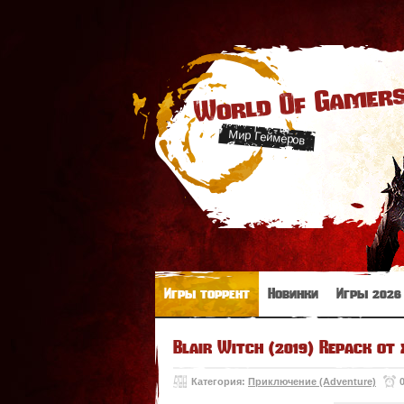
World Of Gamer
Мир Геймеров
Игры торрент
Новинки
Игры 2026
Blair Witch (2019) Repack от 
Категория:
Приключение (Adventure)