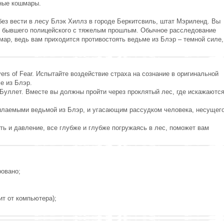
шные кошмары.
без вести в лесу Блэк Хиллз в городе Беркитсвиль, штат Мэриленд. Вы
, бывшего полицейского с тяжелым прошлым. Обычное расследование
ар, ведь вам приходится противостоять ведьме из Блэр – темной силе,
ers of Fear. Испытайте воздействие страха на сознание в оригинальной
е из Блэр.
Буллет. Вместе вы должны пройти через проклятый лес, где искажаютс
ылаемыми ведьмой из Блэр, и угасающим рассудком человека, несущег
сть и давление, все глубже и глубже погружаясь в лес, поможет вам
ровано;
ит от компьютера);