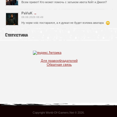
Всем привет! Кто может помочь с затыком ивета Кейт и Джилл?
PaVuK
→
08.08.2026 08:49
Ну норм voic постарался, а я думал не будет взлома аватара
Levor
→
Статистика
05.08.2026 06:06
Странно, почему релизер указал что есть видимо просмотрел что
нет, не хороший человек он, Спасибо что сказал !)
fr0zen142
→
05.08.2026 01:40
Для правообладателей
нет Русской озвучки, зря скачал
Обратная связь
serg67
→
02.08.2026 17:03
Игра интересная,а снизил одну звезду за то что нет уменьшения
экрана,играешь только на полном мониторе,очень неудобно!
Спасибо за игру!!!
glbvoyea5806
→
01.08.2026 10:03
Висит задание На штурм а что делать дальше не пойму всё
испробовал?
Copyright World-Of-Gamers.Net © 2026
.