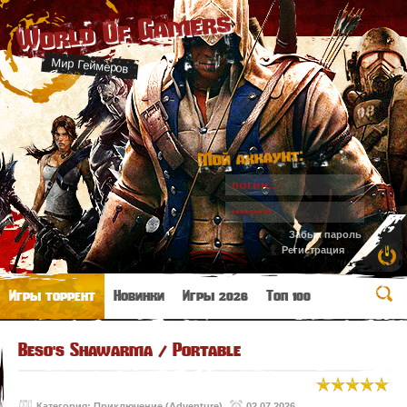
World Of Gamers
Мир Геймеров
Мой аккаунт:
Забыл пароль
Регистрация
Игры торрент
Новинки
Игры 2026
Топ 100
Beso's Shawarma / Portable
Категория:
Приключение (Adventure)
02.07.2026