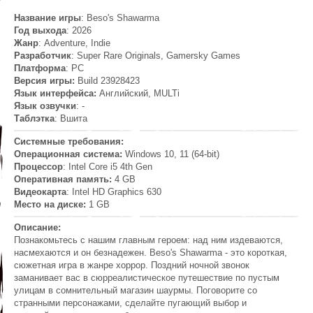
Название игры
: Beso's Shawarma
Год выхода
: 2026
Жанр
: Adventure, Indie
Разработчик
: Super Rare Originals, Gamersky Games
Платформа
: PC
Версия игры:
Build 23928423
Язык интерфейса:
Английский, MULTi
Язык озвучки
: -
Таблэтка
: Вшита
Системные требования:
Операционная система:
Windows 10, 11 (64-bit)
Процессор
: Intel Core i5 4th Gen
Оперативная память:
4 GB
Видеокарта
: Intel HD Graphics 630
Место на диске:
1 GB
Описание:
Познакомьтесь с нашим главным героем: над ним издеваются,
насмехаются и он безнадежен. Beso's Shawarma - это короткая,
сюжетная игра в жанре хоррор. Поздний ночной звонок
заманивает вас в сюрреалистическое путешествие по пустым
улицам в сомнительный магазин шаурмы. Поговорите со
странными персонажами, сделайте пугающий выбор и