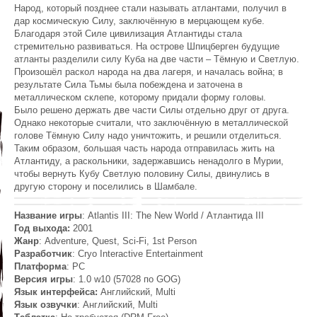
Народ, который позднее стали называть атлантами, получил в
дар космическую Силу, заключённую в мерцающем кубе.
Благодаря этой Силе цивилизация Атлантиды стала
стремительно развиваться. На острове Шпицберген будущие
атланты разделили силу Куба на две части – Тёмную и Светлую.
Произошёл раскол народа на два лагеря, и началась война; в
результате Сила Тьмы была побеждена и заточена в
металлическом склепе, которому придали форму головы.
Было решено держать две части Силы отдельно друг от друга.
Однако некоторые считали, что заключённую в металлической
голове Тёмную Силу надо уничтожить, и решили отделиться.
Таким образом, большая часть народа отправилась жить на
Атлантиду, а раскольники, задержавшись ненадолго в Мурии,
чтобы вернуть Кубу Светлую половину Силы, двинулись в
другую сторону и поселились в Шамбале.
Название игры
: Atlantis III: The New World / Атлантида III
Год выхода:
2001
Жанр
: Adventure, Quest, Sci-Fi, 1st Person
Разработчик
: Cryo Interactive Entertainment
Платформа
: PC
Версия игры
: 1.0 w10 (57028 по GOG)
Язык интерфейса:
Английский, Multi
Язык озвучки
: Английский, Multi