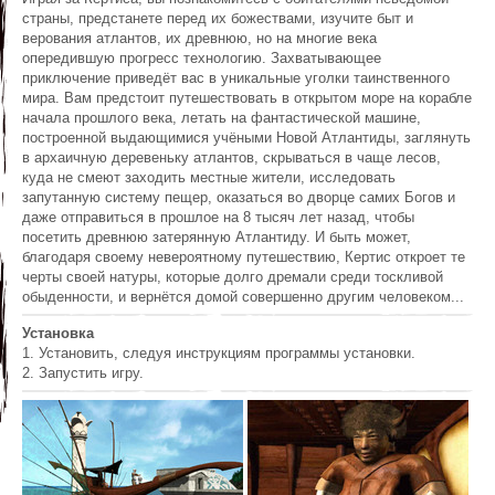
страны, предстанете перед их божествами, изучите быт и
верования атлантов, их древнюю, но на многие века
опередившую прогресс технологию. Захватывающее
приключение приведёт вас в уникальные уголки таинственного
мира. Вам предстоит путешествовать в открытом море на корабле
начала прошлого века, летать на фантастической машине,
построенной выдающимися учёными Новой Атлантиды, заглянуть
в архаичную деревеньку атлантов, скрываться в чаще лесов,
куда не смеют заходить местные жители, исследовать
запутанную систему пещер, оказаться во дворце самих Богов и
даже отправиться в прошлое на 8 тысяч лет назад, чтобы
посетить древнюю затерянную Атлантиду. И быть может,
благодаря своему невероятному путешествию, Кертис откроет те
черты своей натуры, которые долго дремали среди тоскливой
обыденности, и вернётся домой совершенно другим человеком...
Установка
1. Установить, следуя инструкциям программы установки.
2. Запустить игру.