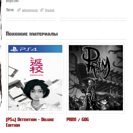
версий.
Теги:
adventure
,
Quest
Похожие материалы
[PS4] Detention - Deluxe
PRIM / GOG
Edition