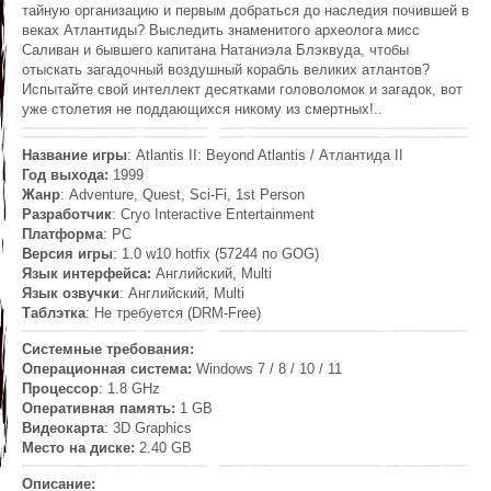
тайную организацию и первым добраться до наследия почившей в
веках Атлантиды? Выследить знаменитого археолога мисс
Саливан и бывшего капитана Натаниэла Блэквуда, чтобы
отыскать загадочный воздушный корабль великих атлантов?
Испытайте свой интеллект десятками головоломок и загадок, вот
уже столетия не поддающихся никому из смертных!..
Название игры
: Atlantis II: Beyond Atlantis / Атлантида II
Год выхода:
1999
Жанр
: Adventure, Quest, Sci-Fi, 1st Person
Разработчик
: Cryo Interactive Entertainment
Платформа
: PC
Версия игры
: 1.0 w10 hotfix (57244 по GOG)
Язык интерфейса:
Английский, Multi
Язык озвучки
: Английский, Multi
Таблэтка
: Не требуется (DRM-Free)
Системные требования:
Операционная система:
Windows 7 / 8 / 10 / 11
Процессор
: 1.8 GHz
Оперативная память:
1 GB
Видеокарта
: 3D Graphics
Место на диске:
2.40 GB
Описание: