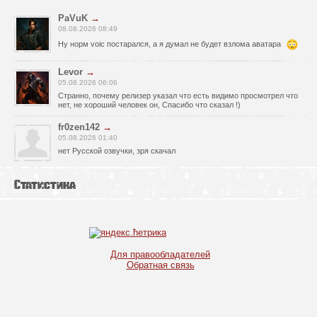
PaVuK
→
08.08.2026 08:49
Ну норм voic постарался, а я думал не будет взлома аватара
Levor
→
05.08.2026 06:06
Странно, почему релизер указал что есть видимо просмотрел что
нет, не хороший человек он, Спасибо что сказал !)
fr0zen142
→
05.08.2026 01:40
нет Русской озвучки, зря скачал
serg67
→
Статистика
02.08.2026 17:03
Игра интересная,а снизил одну звезду за то что нет уменьшения
экрана,играешь только на полном мониторе,очень неудобно!
Спасибо за игру!!!
glbvoyea5806
→
Для правообладателей
01.08.2026 10:03
Обратная связь
Висит задание На штурм а что делать дальше не пойму всё
испробовал?
serg67
→
30.07.2026 00:43