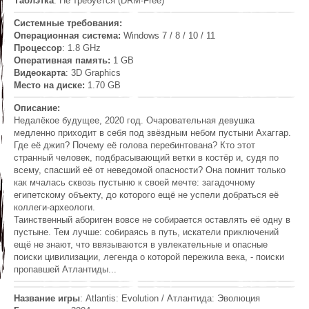
Таблэтка
: Не требуется (DRM-Free)
Системные требования:
Операционная система:
Windows 7 / 8 / 10 / 11
Процессор
: 1.8 GHz
Оперативная память:
1 GB
Видеокарта
: 3D Graphics
Место на диске:
1.70 GB
Описание:
Недалёкое будущее, 2020 год. Очаровательная девушка
медленно приходит в себя под звёздным небом пустыни Ахаггар.
Где её джип? Почему её голова перебинтована? Кто этот
странный человек, подбрасывающий ветки в костёр и, судя по
всему, спасший её от неведомой опасности? Она помнит только
как мчалась сквозь пустыню к своей мечте: загадочному
египетскому объекту, до которого ещё не успели добраться её
коллеги-археологи.
Таинственный абориген вовсе не собирается оставлять её одну в
пустыне. Тем лучше: собираясь в путь, искатели приключений
ещё не знают, что ввязываются в увлекательные и опасные
поиски цивилизации, легенда о которой пережила века, - поиски
пропавшей Атлантиды...
Название игры
: Atlantis: Evolution / Атлантида: Эволюция