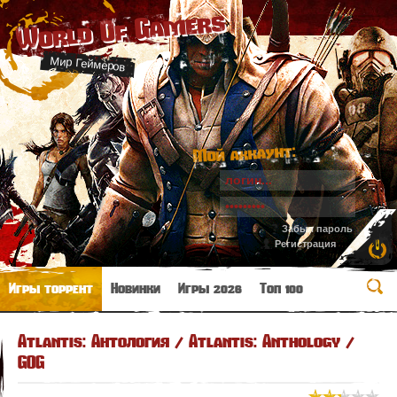
World Of Gamers
Мир Геймеров
Мой аккаунт:
Забыл пароль
Регистрация
Игры торрент
Новинки
Игры 2026
Топ 100
Atlantis: Антология / Atlantis: Anthology /
GOG