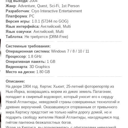
Год выхода:
2004
Жанр
: Adventure, Quest, Sci-Fi, 1st Person
Разработчик
: Cryo Interactive Entertainment
Платформа
: PC
Версия игры
: 1.0.1 (57244 по GOG)
Язык интерфейса:
Английский, Multi
Язык озвучки
: Английский, Multi
Таблэтка
: Не требуется (DRM-Free)
Системные требования:
Операционная система:
Windows 7 / 8 / 10 / 11
Процессор
: 1.8 GHz
Оперативная память:
1 GB
Видеокарта
: 3D Graphics
Место на диске:
1.80 GB
Описание:
На дворе 1904 год. Кертис Хьюит, 25-летний фоторепортёр из
Нью-Йорка, возвращаясь морем из диких земель Патагонии,
попадает в свирепый водоворот, который уносит его к сердцу
Новой Атлантиды, неведомой страны совершенных технологий и
древних вероучений. Оказавшемуся оторванным от привычного
мира Кертису предстоит не только найти дорогу домой, но и
подарить свободу жителям Новой Атлантиды, находящимся под
гнётом пантеона безжалостных богов.
Играя за Кертиса, вы познакомитесь с обитателями неведомой