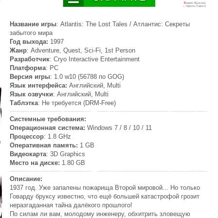
Название игры
: Atlantis: The Lost Tales / Атлантис: Секреты
забытого мира
Год выхода:
1997
Жанр
: Adventure, Quest, Sci-Fi, 1st Person
Разработчик
: Cryo Interactive Entertainment
Платформа
: PC
Версия игры
: 1.0 w10 (56788 по GOG)
Язык интерфейса:
Английский, Multi
Язык озвучки
: Английский, Multi
Таблэтка
: Не требуется (DRM-Free)
Системные требования:
Операционная система:
Windows 7 / 8 / 10 / 11
Процессор
: 1.8 GHz
Оперативная память:
1 GB
Видеокарта
: 3D Graphics
Место на диске:
1.80 GB
Описание:
1937 год. Уже запалены пожарища Второй мировой... Но только
Говарду бруксу известно, что ещё большей катастрофой грозит
неразгаданная тайна далёкого прошлого!
По силам ли вам, молодому инженеру, обхитрить зловещую