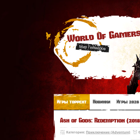
World Of Gamer
Мир Геймеров
Игры торрент
Новинки
Игры 2026
Ash of Gods: Redemption (201
Категория:
Приключение (Adventure)