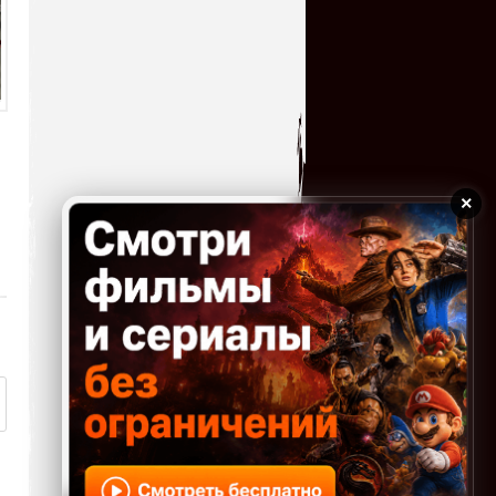
19.07.2026 16:48
Худшая игра про Черепах. (
serg67
→
15.07.2026 17:29
Отличная игрушка и как я ее
пропустил в свое
время,теперь поиграл с
удовольствием!!! Большое спасибо...
serg67
→
×
12.07.2026 23:52
Очень классная
игрушка,большое спасибо!!!
kogokary
→
10.07.2026 16:14
glbvoyea5806
→
10.07.2026 06:31
У кого нибудь есть чит код
на игру ?
serg67
→
09.07.2026 14:32