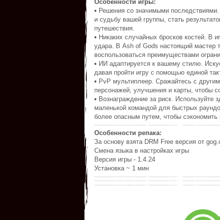
Особенности игры:
▪ Решения со значимыми последствиями.
и судьбу вашей группы, стать результат
путешествия.
▪ Никаких случайных бросков костей. В и
удара. В Ash of Gods настоящий мастер 
воспользоваться преимуществами ограни
▪ ИИ адаптируется к вашему стилю. Иску
давая пройти игру с помощью единой так
▪ PvP мультиплеер. Cражайтесь с другим
персонажей, улучшения и карты, чтобы с
▪ Вознаграждение за риск. Используйте з
маленькой командой для быстрых раундов
более опасным путем, чтобы сэкономить р
Особенности репака:
За основу взята DRM Free версия от gog
Смена языка в настройках игры
Версия игры - 1.4.24
Установка ~ 1 мин