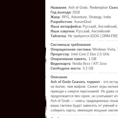
Название
: Ash of Gods: Redemption
Скач
Год выхода:
2018
Жанр
: RPG, Adventure, Strategy, Indie
Разработчик
: AurumDust
Язык интерфейса:
Русский, Английский,
Язык озвучки:
Русский, Английский
Таблетка
: Не требуется (GOG | DRM-FRE
Системные требования
Операционная система:
Windows Vista, 7
Процессор
: Intel Core 2 Duo 2.5 GHz
Оперативная память
: 1 GB
Видеокарта
: Nvidia 9xxx / ATI 2xxx
Свободное место
: 3.2 GB
Описание
Ash of Gods Скачать торрент
- это исто
не более, чем мифом. Сюжет игры нелине
приводя к смерти персонажей. Но даже см
продолжается без героя, но учитывает е
Ash of Gods — смесь традиционных пошаг
ваша тактика будет зависеть от умений 
собирать карты, имеющие мощные заклин