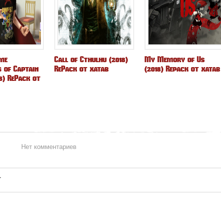
me
Call of Cthulhu (2018)
My Memory of Us
 of Captain
RePack от xatab
(2018) Repack от xatab
18) RePack от
Нет комментариев