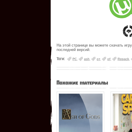
На этой странице вы можете скачать игру
последней версий.
Теги:
PC
,
ash
,
от
,
of
,
Repack
,
Похожие материалы