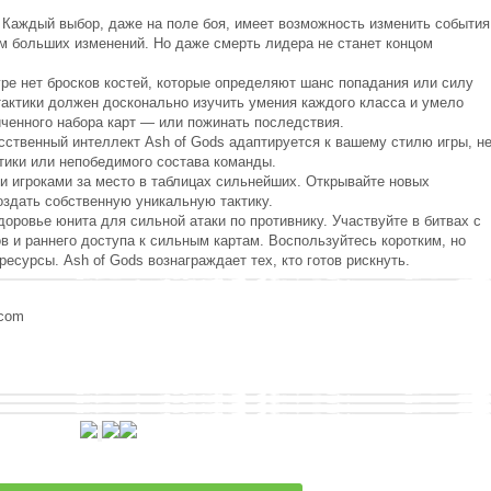
 Каждый выбор, даже на поле боя, имеет возможность изменить события
ом больших изменений. Но даже смерть лидера не станет концом
гре нет бросков костей, которые определяют шанс попадания или силу
тактики должен досконально изучить умения каждого класса и умело
ченного набора карт — или пожинать последствия.
сственный интеллект Ash of Gods адаптируется к вашему стилю игры, н
тики или непобедимого состава команды.
и игроками за место в таблицах сильнейших. Открывайте новых
оздать собственную уникальную тактику.
доровье юнита для сильной атаки по противнику. Участвуйте в битвах с
 и раннего доступа к сильным картам. Воспользуйтесь коротким, но
есурсы. Ash of Gods вознаграждает тех, кто готов рискнуть.
.com