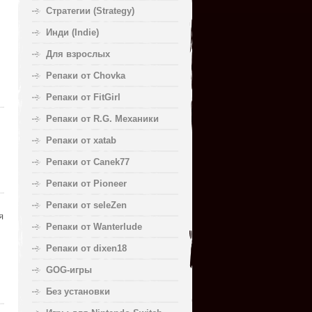
Стратегии (Strategy)
Инди (Indie)
Для взрослых
Репаки от Chovka
Репаки от FitGirl
Репаки от R.G. Механики
Репаки от xatab
Репаки от Canek77
Репаки от Pioneer
Репаки от seleZen
я
Репаки от Wanterlude
Репаки от dixen18
GOG-игры
Без установки