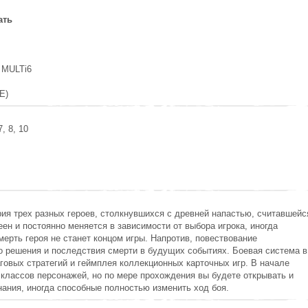
ать
 MULTi6
E)
, 8, 10
рия трех разных героев, столкнувшихся с древней напастью, считавшейс
ен и постоянно меняется в зависимости от выбора игрока, иногда
ерть героя не станет концом игры. Напротив, повествование
го решения и последствия смерти в будущих событиях. Боевая система в
овых стратегий и геймплея коллекционных карточных игр. В начале
и классов персонажей, но по мере прохождения вы будете открывать и
ания, иногда способные полностью изменить ход боя.