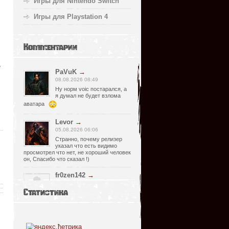
Игры для Nintendo Switch
Игры для Playstation 4
Комментарии
е
PaVuK
→
08.08.2026 08:49
Ну норм voic постарался, а
я думал не будет взлома
аватара
Levor
→
05.08.2026 06:06
Странно, почему релизер
указал что есть видимо
просмотрел что нет, не хороший человек
он, Спасибо что сказал !)
fr0zen142
→
05.08.2026 01:40
Статистика
нет Русской озвучки, зря
скачал
serg67
→
02.08.2026 17:03