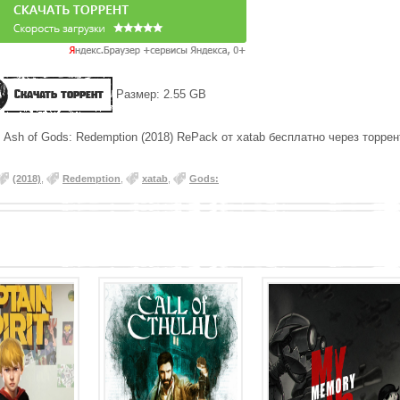
Скачать торрент
Размер: 2.55 GB
 Ash of Gods: Redemption (2018) RePack от xatab бесплатно через торрен
(2018)
,
Redemption
,
xatab
,
Gods: