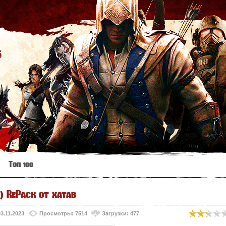
s
Топ 100
8) RePack от xatab
03.11.2023
Просмотры: 7514
Загрузки: 477