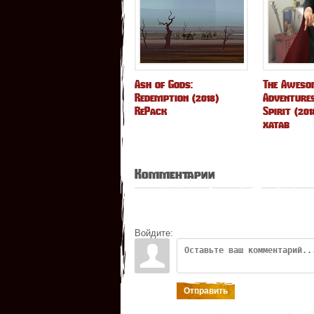
Ash of Gods:
The Aweso
Redemption (2018)
Adventures
RePack
Spirit (20
xatab
Комментарии
Войдите:
Отправить