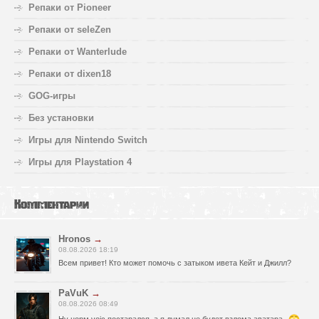
Репаки от Pioneer
Репаки от seleZen
Репаки от Wanterlude
Репаки от dixen18
GOG-игры
Без установки
Игры для Nintendo Switch
Игры для Playstation 4
Комментарии
Hronos
→
08.08.2026 18:19
Всем привет! Кто может помочь с затыком ивета Кейт и Джилл?
PaVuK
→
08.08.2026 08:49