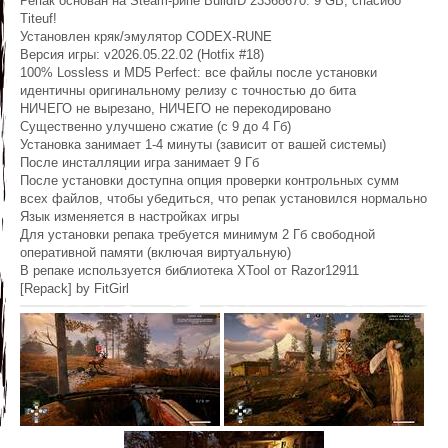
Репак основан на Steam-рипе BuildID 23368670: 9 GB, спасибо
Titeuf!
Установлен кряк/эмулятор CODEX-RUNE
Версия игры: v2026.05.22.02 (Hotfix #18)
100% Lossless и MD5 Perfect: все файлы после установки
идентичны оригинальному релизу с точностью до бита
НИЧЕГО не вырезано, НИЧЕГО не перекодировано
Существенно улучшено сжатие (с 9 до 4 Гб)
Установка занимает 1-4 минуты (зависит от вашей системы)
После инсталляции игра занимает 9 Гб
После установки доступна опция проверки контрольных сумм
всех файлов, чтобы убедиться, что репак установился нормально
Язык изменяется в настройках игры
Для установки репака требуется минимум 2 Гб свободной
оперативной памяти (включая виртуальную)
В репаке используется библиотека XTool от Razor12911
[Repack] by FitGirl