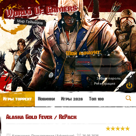
World Of Gamers
Мир Геймеров
Мой аккаунт:
Забыл пароль
Регистрация
Игры торрент
Новинки
Игры 2026
Топ 100
Alaska Gold Fever / RePack
Категория:
Приключение (Adventure)
26.05.2026