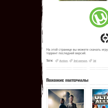
На этой странице вы можете скачать игру
торрент последней версий.
Теги:
Action
,
3rd person
,
3d
Похожие материалы