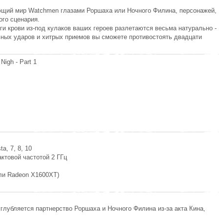
ающий мир Watchmen глазами Роршаха или Ночного Филина, персонажей,
ого сценария.
ги крови из-под кулаков ваших героев разлетаются весьма натурально -
ьных ударов и хитрых приемов вы сможете противостоять двадцати
igh - Part 1
a, 7, 8, 10
тактовой частотой 2 ГГц
или Radeon X1600XT)
 углубляется партнерство Роршаха и Ночного Филина из-за акта Кина,