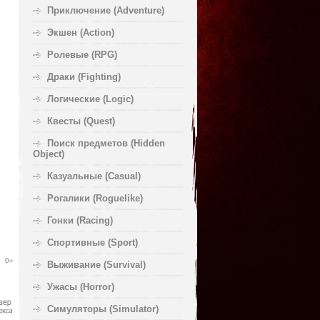
Приключение (Adventure)
Экшен (Action)
Ролевые (RPG)
Драки (Fighting)
Логические (Logic)
Квесты (Quest)
Поиск предметов (Hidden
Object)
Казуальные (Casual)
Рогалики (Roguelike)
Гонки (Racing)
Спортивные (Sport)
Выживание (Survival)
Ужасы (Horror)
Симуляторы (Simulator)