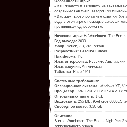
Особенности игры:
- Вам предстоит взглянуть на захватыв
созданных Len Wein, автором оригинальн
- Вас ждут кровопролитные схватки, брыз
ведь в этой игре с помощью сокрушител
противникам одновременно.
Название игры:
НаWatchmen: The End Is N
Год выхода:
2009
Жанр
: Action, 3D, 3rd Person
Разработчик
: Deadline Games
Платформа
: PC
Язык интерфейса:
Русский, Английский
Язык озвучки:
Английский
Таблетка
: Razor1911
Системные требования:
Операционная система:
Windows XP, Vist
Процессор
: Intel Core 2 Duo или AMD с 
Оперативная память:
1 GB
Видеокарта
: 256 MB, (GeForce 6800GS 
Свободное место
: 3.30 GB
Описание:
В игре Watchmen: The End Is Nigh Part 2
запрещающего героев.