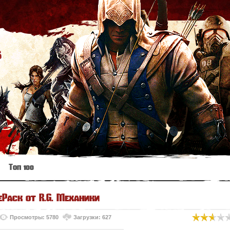
s
Топ 100
ePack от R.G. Механики
Просмотры: 5780
Загрузки: 627