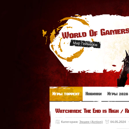
World Of Gamer
Мир Геймеров
Игры торрент
Новинки
Игры 2026
Watchmen: The End is Nigh / R
Категория:
Экшен (Action)
04.05.2024