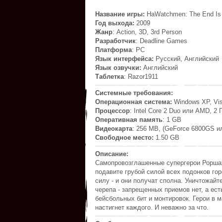
Название игры:
НаWatchmen: The End Is N
Год выхода:
2009
Жанр
: Action, 3D, 3rd Person
Разработчик
: Deadline Games
Платформа
: PC
Язык интерфейса:
Русский, Английский
Язык озвучки:
Английский
Таблетка
: Razor1911
Системные требования:
Операционная система:
Windows XP, Vist
Процессор
: Intel Core 2 Duo или AMD, 2 
Оперативная память
: 1 GB
Видеокарта
: 256 MB, (GeForce 6800GS 
Свободное место:
1.50 GB
Описание:
Самопровозглашенные супергерои Роршах 
подавите грубой силой всех подонков го
силу - и они получат сполна. Уничтожайт
черепа - запрещенных приемов нет, а есть
бейсбольных бит и монтировок. Герои в м
настигнет каждого. И неважно за что.