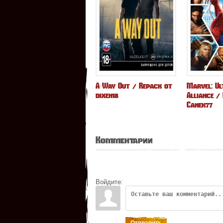
A Way Out / Repack от
Marvel: Ul
dixen18
Alliance /
Canek77
Комментарии
Войдите: