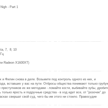
igh - Part 1
a, 7, 8, 10
ГГц
или Radeon X1600XT)
и Филин снова в деле. Возьмите под контроль одного из них, и
рода, вставших у вас на пути. Отбросы общества понимают только грубу
е преступников их же методами - ломайте кости, выбивайте зубы, дробит
 только ярость и подручные средства - в ход идет все, от "розочек" до
асках свершат свой суд, чего бы им этого ни стоило. Правосудие