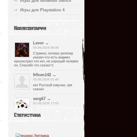
Игры для Nintendo Switch
Игры для Playstation 4
Комментарии
Levor
→
05.08.2026 06:06
Странно, почему релизер
указал что есть видимо
просмотрел что нет, не хороший человек
он, Спасибо что сказал !)
fr0zen142
→
05.08.2026 01:40
нет Русской озвучки, зря
скачал
serg67
→
02.08.2026 17:03
Игра интересная,а снизил
одну звезду за то что нет
Статистика
уменьшения экрана,играешь только на
полном мониторе,очень неудобно!
Спасибо за игру!!!
glbvoyea5806
→