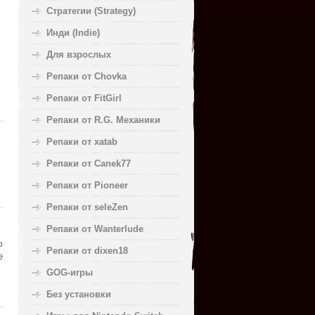
Стратегии (Strategy)
Инди (Indie)
Для взрослых
Репаки от Chovka
Репаки от FitGirl
Репаки от R.G. Механики
Репаки от xatab
Репаки от Canek77
Репаки от Pioneer
Репаки от seleZen
Репаки от Wanterlude
ю
Репаки от dixen18
е
GOG-игры
Без установки