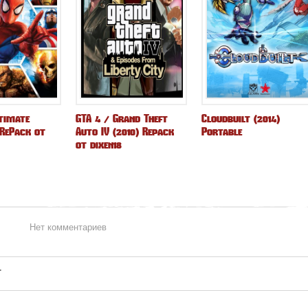
timate
GTA 4 / Grand Theft
Cloudbuilt (2014)
 RePack от
Auto IV (2010) Repack
Portable
от dixen18
Нет комментариев