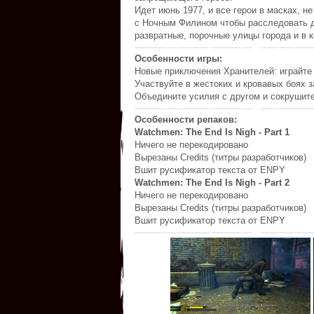
Идет июнь 1977, и все герои в масках, 
с Ночным Филином чтобы расследовать де
развратные, порочные улицы города и в 
Особенности игры:
Новые приключения Хранителей: играйте
Участвуйте в жестоких и кровавых боях з
Объедините усилия с другом и сокрушите
Особенности репаков:
Watchmen: The End Is Nigh - Part 1
Ничего не перекодировано
Вырезаны Credits (титры разработчиков)
Вшит русификатор текста от ENPY
Watchmen: The End Is Nigh - Part 2
Ничего не перекодировано
Вырезаны Credits (титры разработчиков)
Вшит русификатор текста от ENPY