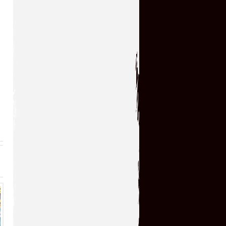
Отличная игрушка и как я ее
пропустил в свое
время,теперь поиграл с
удовольствием!!! Большое спасибо!!!
serg67
→
12.07.2026 23:52
Очень классная
игрушка,большое спасибо!!!
kogokary
→
10.07.2026 16:14
glbvoyea5806
→
10.07.2026 06:31
У кого нибудь есть чит код
на игру ?
serg67
→
09.07.2026 14:32
Сыграл в эту увлекательную
игрушку! Огромное всем
спасибо!!!!