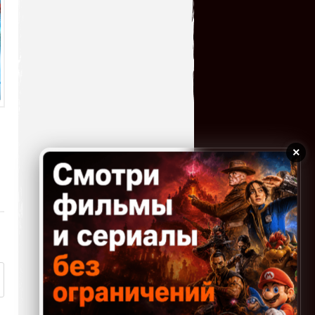
serg67
→
04.07.2026 14:50
Великолепная
игрушка,огромное спасибо!!!
serg67
→
03.07.2026 17:28
Вот,толи дело игра как игра
без всяких заморочек,с
большим удовольствие
поиграл,огромное спасибо за игру!!!!
Homer
→
×
03.07.2026 16:40
Такая себе игра, не зашла
хотя нравится этот жанр)
kogokary
→
01.07.2026 02:17
Хорошая игра только для
детей. К сожалению нет
русской озвучки. Только перевод текста.
Игра очень простая, для детей до 7 лет.
Дети быстро теряют интерес, т.к. не...
kogokary
→
01.07.2026 02:13
Класная для игры вдвоем.