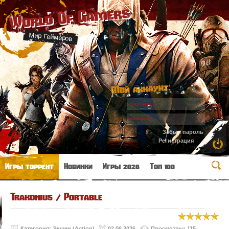
World Of Gamers
Мир Геймеров
Мой аккаунт:
Забыл пароль
Регистрация
Игры торрент
Новинки
Игры 2026
Топ 100
Trakonius / Portable
Категория:
Экшен (Action)
02.06.2026
Просмотры: 115