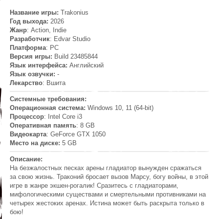
Название игры:
Trakonius
Год выхода:
2026
Жанр
: Action, Indie
Разработчик
: Edvar Studio
Платформа
: PC
Версия игры:
Build 23485844
Язык интерфейса:
Английский
Язык озвучки:
-
Лекарство
: Вшита
Системные требования:
Операционная система:
Windows 10, 11 (64-bit)
Процессор
: Intel Core i3
Оперативная память
: 8 GB
Видеокарта
: GeForce GTX 1050
Место на диске:
5 GB
Описание:
На безжалостных песках арены гладиатор вынужден сражаться
за свою жизнь. Траконий бросает вызов Марсу, богу войны, в этой
игре в жанре экшен-рогалик! Сразитесь с гладиаторами,
мифологическими существами и смертельными противниками на
четырех жестоких аренах. Истина может быть раскрыта только в
бою!