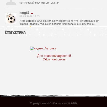
нет Русской озвучки, зря скачал
serg67
→
02.08.2026 17:03
Игра интересная,а снизил одну звезду за то что нет уменьшения
экрана,играешь только на полном мониторе,очень неудобно!
Спасибо за игру!!!
Статистика
glbvoyea5806
→
01.08.2026 10:03
Висит задание На штурм а что делать дальше не пойму всё
испробовал?
serg67
→
Для правообладателей
30.07.2026 00:43
Обратная связь
Просто шикарная игрушка! Спасибо огромное!!!
Max54
→
25.07.2026 11:53
как быть если при окончании дня игра вылитает?
serg67
→
21.07.2026 16:32
Отличная игрушка,как и вся серия,огромное спасибо!!!
Copyright World-Of-Gamers.Net © 2026
.