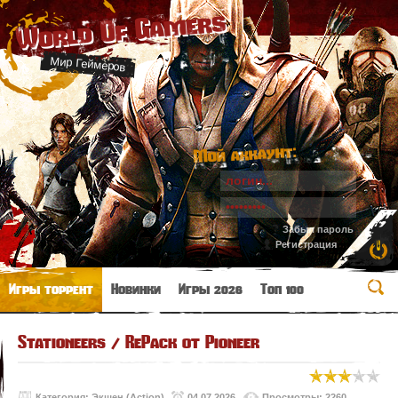
World Of Gamers
Мир Геймеров
Мой аккаунт:
Забыл пароль
Регистрация
Игры торрент
Новинки
Игры 2026
Топ 100
Stationeers / RePack от Pioneer
Категория:
Экшен (Action)
04.07.2026
Просмотры: 2260