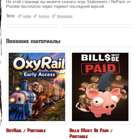
На этой странице вы можете скачать игру Stationeers / RePack от
Pioneer бесплатно через торрент последней версий.
Теги:
indie
,
Action
,
Simulator
Похожие материалы
OxyRail / Portable
Bills Must Be Paid /
Portable