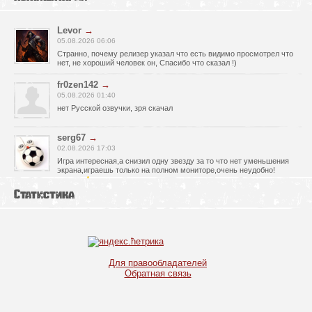
Levor
→
05.08.2026 06:06
Странно, почему релизер указал что есть видимо просмотрел что
нет, не хороший человек он, Спасибо что сказал !)
fr0zen142
→
05.08.2026 01:40
нет Русской озвучки, зря скачал
serg67
→
02.08.2026 17:03
Игра интересная,а снизил одну звезду за то что нет уменьшения
экрана,играешь только на полном мониторе,очень неудобно!
Спасибо за игру!!!
Статистика
glbvoyea5806
→
01.08.2026 10:03
Висит задание На штурм а что делать дальше не пойму всё
испробовал?
serg67
→
Для правообладателей
30.07.2026 00:43
Обратная связь
Просто шикарная игрушка! Спасибо огромное!!!