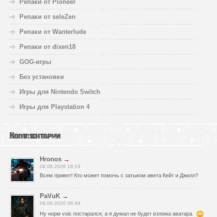
Репаки от Pioneer
Репаки от seleZen
Репаки от Wanterlude
Репаки от dixen18
GOG-игры
Без установки
Игры для Nintendo Switch
Игры для Playstation 4
Комментарии
Hronos
→
08.08.2026 18:19
Всем привет! Кто может помочь с затыком ивета Кейт и Джилл?
PaVuK
→
08.08.2026 08:49
Ну норм voic постарался, а я думал не будет взлома аватара