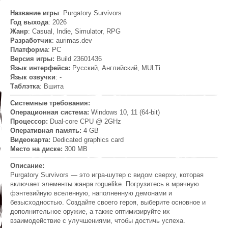
Название игры
: Purgatory Survivors
Год выхода
: 2026
Жанр
: Casual, Indie, Simulator, RPG
Разработчик
: aurimas.dev
Платформа
: PC
Версия игры:
Build 23601436
Язык интерфейса:
Русский, Английский, MULTi
Язык озвучки
: -
Таблэтка
: Вшита
Системные требования:
Операционная система:
Windows 10, 11 (64-bit)
Процессор:
Dual-core CPU @ 2GHz
Оперативная память:
4 GB
Видеокарта:
Dedicated graphics card
Место на диске:
300 MB
Описание:
Purgatory Survivors — это игра-шутер с видом сверху, которая
включает элементы жанра roguelike. Погрузитесь в мрачную
фэнтезийную вселенную, наполненную демонами и
безысходностью. Создайте своего героя, выберите основное и
дополнительное оружие, а также оптимизируйте их
взаимодействие с улучшениями, чтобы достичь успеха.