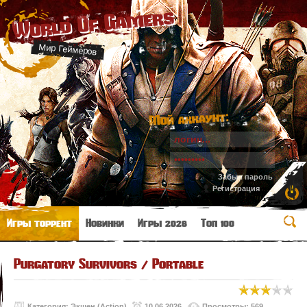
World Of Gamers
Мир Геймеров
Мой аккаунт:
Забыл пароль
Регистрация
Игры торрент
Новинки
Игры 2026
Топ 100
Purgatory Survivors / Portable
Категория:
Экшен (Action)
10.06.2026
Просмотры: 569