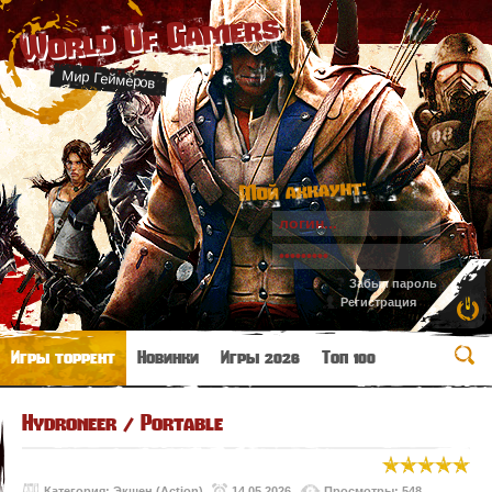
World Of Gamers
Мир Геймеров
Мой аккаунт:
Забыл пароль
Регистрация
Игры торрент
Новинки
Игры 2026
Топ 100
Hydroneer / Portable
Категория:
Экшен (Action)
14.05.2026
Просмотры: 548