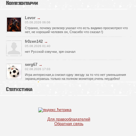
Комментарии
Levor
→
05.08.2026 06:06
Странно, почему релизер указал что есть видимо просмотрел что
нет, не хороший человек он, Спасибо что сказал !)
fr0zen142
→
05.08.2026 01:40
нет Русской озвучки, зря скачал
serg67
→
02.08.2026 17:03
Игра интересная,а снизил одну звезду за то что нет уменьшения
экрана,играешь только на полном мониторе,очень неудобно!
Спасибо за игру!!!
Статистика
glbvoyea5806
→
01.08.2026 10:03
Висит задание На штурм а что делать дальше не пойму всё
испробовал?
serg67
→
Для правообладателей
30.07.2026 00:43
Обратная связь
Просто шикарная игрушка! Спасибо огромное!!!