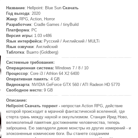
Название
: Hellpoint: Blue Sun
Скачать
Год выхода
: 2020
Жанр
: RPG, Action, Horror
Разработчик
: Cradle Games / tinyBuild
Платформа
: PC
Версия игры:
1.03 v486
Язык интерфейса:
Русский / Английский / MULTi
Язык озвучки
: Английский
Таблэтка
: Вшито (Goldberg)
Системные требования:
Операционная система:
Windows 7 / 8 / 10
Процессор
: Core i3 / Athlon 64 X2 6400
Оперативная память
: 4 GB
Видеокарта
: NVIDIA GeForce GTX 560 / ATI Radeon HD 5770
Свободное место:
9 GB
Описание:
Hellpoint Скачать торрент -
непростая Action RPG, действие
которой происходит в мрачной фантастической вселенной, где
стерта грань между наукой и оккультизмом. Станция Ирид Ново,
великолепный памятник достижениям человечества, теперь
заброшена. Ею завладели дикие монстры из других измерений - и
злокозненные комические боги. Вы станете созданием