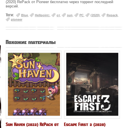
(2020) RePack от Pioneer бесплатно через торрент последней
версий.
Теги:
Blue
,
Hellpoint:
,
от
,
sun
,
PC
,
(2020)
,
Repack
,
pioneer
Похожие материалы
Sun Haven (2023) RePack от
Escape First 3 (2020)