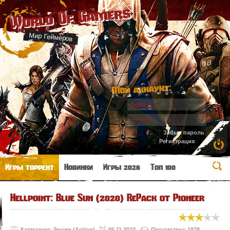
World Of Gamers
Мир Геймеров
Мой аккаунт:
Забыл пароль
Регистрация
Игры торрент
Новинки
Игры 2026
Топ 100
Hellpoint: Blue Sun (2020) RePack от Pioneer
Категория:
Экшен (Action)
05.11.2023
Просмотры: 1878