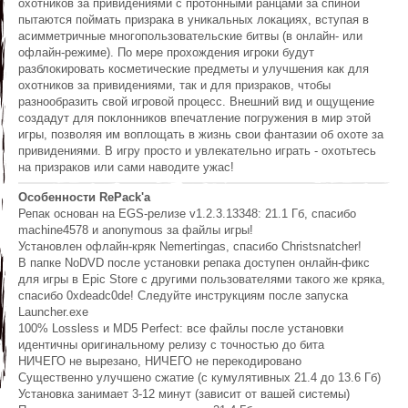
охотников за привидениями с протонными ранцами за спиной
пытаются поймать призрака в уникальных локациях, вступая в
асимметричные многопользовательские битвы (в онлайн- или
офлайн-режиме). По мере прохождения игроки будут
разблокировать косметические предметы и улучшения как для
охотников за привидениями, так и для призраков, чтобы
разнообразить свой игровой процесс. Внешний вид и ощущение
создадут для поклонников впечатление погружения в мир этой
игры, позволяя им воплощать в жизнь свои фантазии об охоте за
привидениями. В игру просто и увлекательно играть - охотьтесь
на призраков или сами наводите ужас!
Особенности RePack'а
Репак основан на EGS-релизе v1.2.3.13348: 21.1 Гб, спасибо
machine4578 и anonymous за файлы игры!
Установлен офлайн-кряк Nemertingas, спасибо Christsnatcher!
В папке NoDVD после установки репака доступен онлайн-фикс
для игры в Epic Store с другими пользователями такого же кряка,
спасибо 0xdeadc0de! Следуйте инструкциям после запуска
Launcher.exe
100% Lossless и MD5 Perfect: все файлы после установки
идентичны оригинальному релизу с точностью до бита
НИЧЕГО не вырезано, НИЧЕГО не перекодировано
Существенно улучшено сжатие (с кумулятивных 21.4 до 13.6 Гб)
Установка занимает 3-12 минут (зависит от вашей системы)