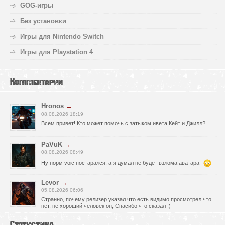
GOG-игры
Без установки
Игры для Nintendo Switch
Игры для Playstation 4
Комментарии
Hronos
→
08.08.2026 18:19
Всем привет! Кто может помочь с затыком ивета Кейт и Джилл?
PaVuK
→
08.08.2026 08:49
Ну норм voic постарался, а я думал не будет взлома аватара
Levor
→
05.08.2026 06:06
Странно, почему релизер указал что есть видимо просмотрел что
нет, не хороший человек он, Спасибо что сказал !)
fr0zen142
→
Статистика