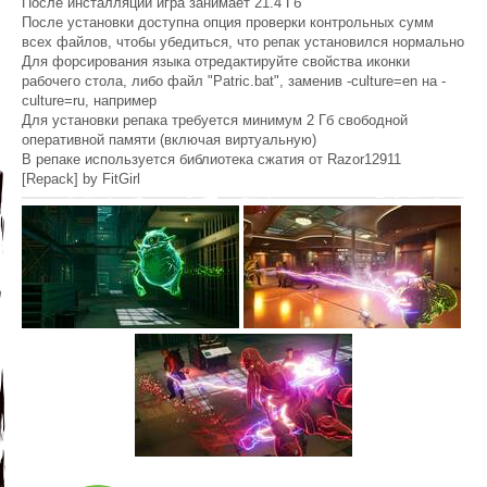
После инсталляции игра занимает 21.4 Гб
После установки доступна опция проверки контрольных сумм
всех файлов, чтобы убедиться, что репак установился нормально
Для форсирования языка отредактируйте свойства иконки
рабочего стола, либо файл "Patric.bat", заменив -culture=en на -
culture=ru, например
Для установки репака требуется минимум 2 Гб свободной
оперативной памяти (включая виртуальную)
В репаке используется библиотека сжатия от Razor12911
[Repack] by FitGirl