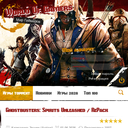
World Of Gamers
Мир Геймеров
Мой аккаунт:
Забыл пароль
Регистрация
Игры торрент
Новинки
Игры 2026
Топ 100
Ghostbusters: Spirits Unleashed / RePack
Категория:
Экшен (Action)
01.06.2026
Просмотры: 1507