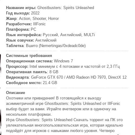
Название игры:
Ghostbusters: Spirits Unleashed
Год выхода:
2022
Жанр
: Action, Shooter, Horror
Разработчик:
IllFonic
Платформа:
РС
Язык интерфейса:
Русский, Английский, MULTi
Язык озвучки:
Английский
Таблетка
: Вшито (Nemertingas/0xdeadc0de)
Системные требования
Операционная система:
Windows 7
Процессор:
Intel минимум с 4 потоками и частотой от 2,3 ГГц
Оперативная память
: 8 GB
Видеокарта
: GeForce GTX 670 / AMD Radeon HD 7970, DirectX 12
Свободное место:
21.4 GB
Описание
Охотники или привидения! В готовящейся к выходу
асимметричной игре Ghostbusters: Spirits Unleashed от IllFonic
выбор будет за вами. Играйте вчетвером или в одиночку на
нескольких платформах.
Игра Ghostbusters: Spirits Unleashed Скачать торрент на ПК это
увлекательная многопользовательская игра, которая идеально
подойдёт для игроков с навыками любого уровня. Четверо