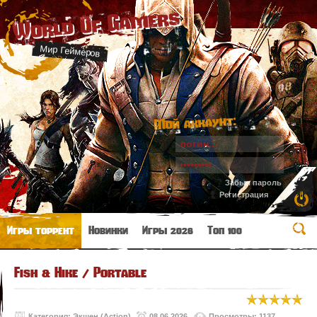
World Of Gamers
Мир Геймеров
Мой аккаунт:
Забыл пароль
Регистрация
Игры торрент
Новинки
Игры 2026
Топ 100
Fish & Hike / Portable
Категория:
Экшен (Action)
08.06.2026
Просмотры: 1137