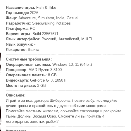
Название игры:
Fish & Hike
Год выхода:
2026
Жанр:
Adventure, Simulator, Indie, Casual
Разработчик
: Sleepwalking Potatoes
Платформа:
PC
Версия игры
: Build 23567571
Язык интерфейса
: Русский, Английский, MULTi
Язык озвучки:
-
Лекарство:
Вшита
Системные требования:
Операционная система:
Windows 10, 11 (64-bit)
Процессор
: AMD Ryzen 3 3100
Оперативная память
: 8 GB
Видеокарта
: GeForce GTX 1050Ti
Место на диске:
3 GB
Описание:
Играйте за пса, доктора Шиберсона. Ловите рыбу, исследуйте
дикие тропы и сражайтесь с дружелюбными монстрами.
Помогайте местным жителям, собирайте сокровища и раскройте
тайны Долины Восьми Озер. Сможете ли вы поймать 4
легендарных золотых рыбок?