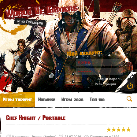
World Of Gamers
Мир Геймеров
Мой аккаунт:
Забыл пароль
Регистрация
Игры торрент
Новинки
Игры 2026
Топ 100
Chef Knight / Portable
Категория:
Экшен (Action)
28.07.2026
Просмотры: 1694