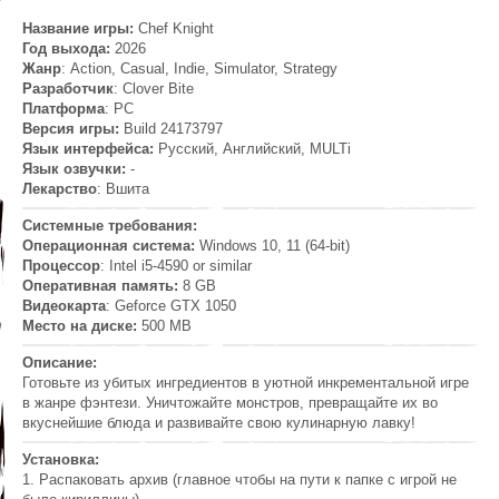
Название игры:
Chef Knight
Год выхода:
2026
Жанр
: Action, Casual, Indie, Simulator, Strategy
Разработчик
: Clover Bite
Платформа
: PC
Версия игры:
Build 24173797
Язык интерфейса:
Русский, Английский, MULTi
Язык озвучки:
-
Лекарство
: Вшита
Системные требования:
Операционная система:
Windows 10, 11 (64-bit)
Процессор
: Intel i5-4590 or similar
Оперативная память:
8 GB
Видеокарта
: Geforce GTX 1050
Место на диске:
500 MB
Описание:
Готовьте из убитых ингредиентов в уютной инкрементальной игре
в жанре фэнтези. Уничтожайте монстров, превращайте их во
вкуснейшие блюда и развивайте свою кулинарную лавку!
Установка:
1. Распаковать архив (главное чтобы на пути к папке с игрой не