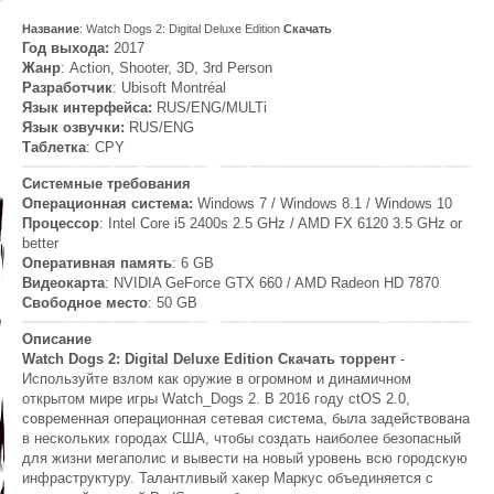
Название
: Watch Dogs 2: Digital Deluxe Edition
Скачать
Год выхода:
2017
Жанр
: Action, Shooter, 3D, 3rd Person
Разработчик
: Ubisoft Montréal
Язык интерфейса:
RUS/ENG/MULTi
Язык озвучки:
RUS/ENG
Таблетка
: CPY
Системные требования
Операционная система:
Windows 7 / Windows 8.1 / Windows 10
Процессор
: Intel Core i5 2400s 2.5 GHz / AMD FX 6120 3.5 GHz or
better
Оперативная память
: 6 GB
Видеокарта
: NVIDIA GeForce GTX 660 / AMD Radeon HD 7870
Свободное место
: 50 GB
Описание
Watch Dogs 2: Digital Deluxe Edition Скачать торрент
-
Используйте взлом как оружие в огромном и динамичном
открытом мире игры Watch_Dogs 2. В 2016 году ctOS 2.0,
современная операционная сетевая система, была задействована
в нескольких городах США, чтобы создать наиболее безопасный
для жизни мегаполис и вывести на новый уровень всю городскую
инфраструктуру. Талантливый хакер Маркус объединяется с