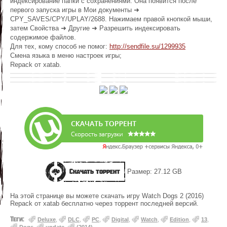
индексирование папки с сохранениями. Она появится после
первого запуска игры в Мои документы ➜
CPY_SAVES/CPY/UPLAY/2688. Нажимаем правой кнопкой мыши,
затем Свойства ➜ Другие ➜ Разрешить индексировать
содержимое файлов.
Для тех, кому способ не помог:
http://sendfile.su/1299935
Смена языка в меню настроек игры;
Repack от xatab.
Скачать торрент
Размер: 27.12 GB
На этой странице вы можете скачать игру Watch Dogs 2 (2016)
Repack от xatab бесплатно через торрент последней версий.
Теги:
Deluxe
,
DLC
,
PC
,
Digital
,
Watch
,
Edition
,
13
,