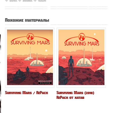
Dogs
,
update
,
(2014)
Похожие материалы
Surviving Mars / RePack
Surviving Mars (2018)
RePack от xatab