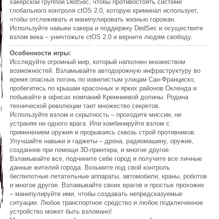
хакерской группой DedSec, чтобы противостоять системе
глобального контроля ctOS 2.0, которую криминал использует,
чтобы отслеживать и манипулировать жизнью горожан.
Используйте навыки хакера и поддержку DedSec и осуществите
взлом века – уничтожьте ctOS 2.0 и верните людям свободу.
Особенности игры:
Исследуйте огромный мир, который наполнен множеством
возможностей. Взламывайте автодорожную инфраструктуру во
время опасных погонь по извилистым улицам Сан-Франциско,
пробегитесь по крышам красочных и ярких районов Окленда и
побывайте в офисах компаний Кремниевой долины. Родина
технической революции таит множество секретов.
Используйте взлом и скрытность – проходите миссии, не
устраняя ни одного врага. Или комбинируйте взлом с
применением оружия и прорываясь сквозь строй противников.
Улучшайте навыки и гаджеты – дрона, радиомашину, оружие,
созданное при помощи 3D-принтера, и многое другое.
Взламывайте все, подчините себе город и получите все личные
данные жителей города. Возьмите под свой контроль
беспилотные летательные аппараты, автомобили, краны, роботов
и многое другое. Взламывайте своих врагов и простых прохожих
– манипулируйте ими, чтобы создавать непредсказуемые
ситуации. Любое транспортное средство и любое подключенное
устройство может быть взломано!