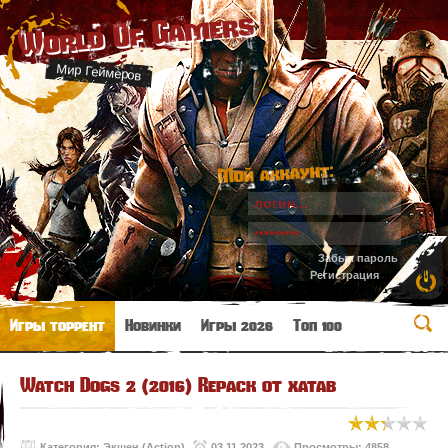
World Of Gamers
Мир Геймеров
Мой аккаунт:
Забыл пароль
Регистрация
Игры торрент
Новинки
Игры 2026
Топ 100
Watch Dogs 2 (2016) Repack от xatab
Категория:
Экшен (Action)
03.11.2023
Просмотры: 4858