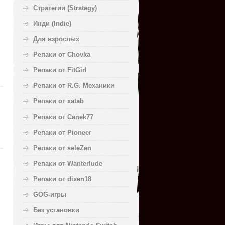
Стратегии (Strategy)
Инди (Indie)
Для взрослых
Репаки от Chovka
Репаки от FitGirl
Репаки от R.G. Механики
Репаки от xatab
Репаки от Canek77
Репаки от Pioneer
Репаки от seleZen
Репаки от Wanterlude
Репаки от dixen18
GOG-игры
Без установки