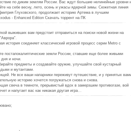
ествие по диким землям России. Вас ждут большие нелинейные уровни 
те на себе весну, лето, осень и ужасы ядерной зимы. Сюжетная линия
Дмитрия Глуховского, продолжает историю Артема в лучшем
xodus - Enhanced Edition Скачать торрент на ПК
ткой выживших вам предстоит отправиться на поиски новой жизни на
"Аврора".
я история соединяет классический игровой процесс серии Metro с
те постапокалиптические земли России, ставшие еще более живыми
 дня и ночи.
бирайте предметы и создавайте оружие, улучшайте свой кустарный
юдьми и мутантами.
ищей. Не все ваши напарники переживут путешествие, и у принятых вам
ательную историю хочется погружаться снова и снова.
щая свеча в темноте, прерывистый вдох в замерзшем противогазе, вой
ечет и напугает вас как никакая другая игра…
ровано;