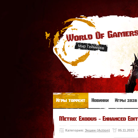
World Of Gamer
Мир Геймеров
Игры торрент
Новинки
Игры 2026
Metro: Exodus - Enhanced Edit
Категория:
Экшен (Action)
05.11.2023