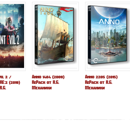
il 2 /
Anno 1404 (2009)
Anno 2205 (2015)
RE:2 (2019)
RePack от R.G.
RePack от R.G.
R.G.
Механики
Механики