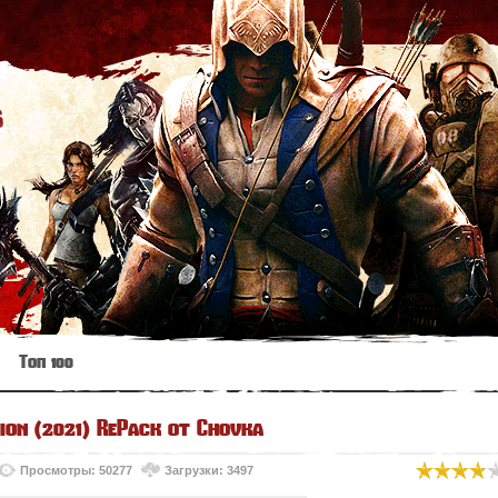
s
Топ 100
ion (2021) RePack от Chovka
Просмотры: 50277
Загрузки: 3497