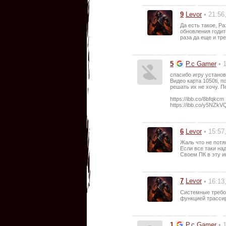
9
Levor
• 21:56
Да есть такое, Р
обновления годит
раза да еще и тр
5
P.c Gamer
• 
спасибо игру установ
Видео карта 1050ti, 
решать их не хочу. 
https://ibb.co/8bfqkcm
https://ibb.co/y5NZkV
6
Levor
• 15:57
Жаль что не потя
Если все таки на
Своем ПК в эту и
7
Levor
• 16:13
Системные требов
функцией трассир
1
P.c Gamer
• 