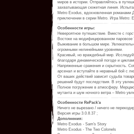
миров в истории. Отправляйтесь в путеш
захватывающая сюжетная линия. Испытай
Metro Exodus, вдохновленная романами 
приключении в серии Metro. Игра Metro: E
Особенности игры:
Невероятное путешествие. Вместе с горс
Востоке на модифицированном паровозе 
Выживание в большом мире. Увлекательна
огромными нелинейными уровнями.
Красивый, но враждебный мир. Исследуй
благодаря динамической погоде и циклам
Напряженные сражения и скрытность. Со
арсенал и вступайте в неравный бой с л
От ваших действий зависит судьба товар
решений будут последствия. В эту увлек
Полное погружение в атмосферу. Мерцаю
мутанта и шум ночного ветра – Metro увл
Особенности RePack'а
Ничего не вырезано / ничего не перекоди
Версия игры 3.0.8.37 ;
Дополнения:
Metro Exodus - Sam's Story
Metro Exodus - The Two Colonels