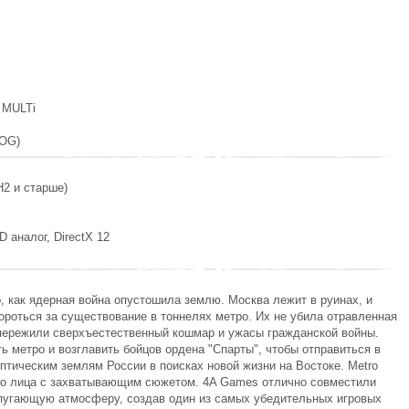
, MULTi
GOG)
H2 и старше)
D аналог, DirectX 12
р, как ядерная война опустошила землю. Москва лежит в руинах, и
роться за существование в тоннелях метро. Их не убила отравленная
пережили сверхъестественный кошмар и ужасы гражданской войны.
ь метро и возглавить бойцов ордена "Спарты", чтобы отправиться в
птическим землям России в поисках новой жизни на Востоке. Metro
го лица с захватывающим сюжетом. 4A Games отлично совместили
пугающую атмосферу, создав один из самых убедительных игровых