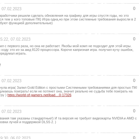
0
, 07.02.2023
азработчики решили сделать обновления на графику для игры спустя годы, но это
ся тем у кого топовые ПК) Игра одна,но при этом системные требования выросли в 2
ебуют функцией дополнительные)
0
15:22, 07.02.2023
ил с первого раза, но она не работает. Якобы мой комп не подходит для этой игры.
по ходу это из-за амд 8120 процессора. Короче капризная игра. получил кучу ошибок,
Передумал играть.
Q
0
, 07.02.2023
нула игра( Залил Gold Edition с простыми Системными требованиями для простых ПК!
думаешь поиграть! если не потянет она, значит реально не судьба тебе поиграть на
гру )
https://world-of-gamers.net/load....0-17326
0
, 07.02.2023
ания там указаны стандартные!) И та версия не требует видеокарты NVIDIA и AMD с
овки лучей и поддержкой DLSS 2. )
0
19:30, 06.02.2023