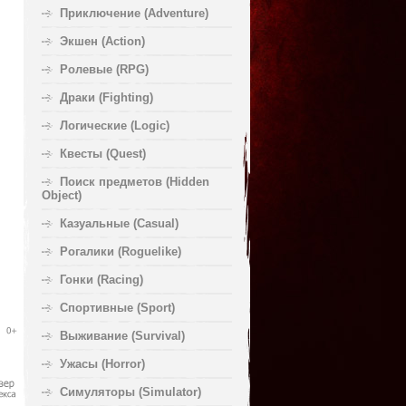
Приключение (Adventure)
Экшен (Action)
Ролевые (RPG)
Драки (Fighting)
Логические (Logic)
Квесты (Quest)
Поиск предметов (Hidden
Object)
Казуальные (Casual)
Рогалики (Roguelike)
Гонки (Racing)
Спортивные (Sport)
Выживание (Survival)
Ужасы (Horror)
Симуляторы (Simulator)