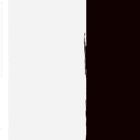
Отличная игрушка и как я ее
пропустил в свое
время,теперь поиграл с
удовольствием!!! Большое спасибо!!!
serg67
→
12.07.2026 23:52
Очень классная
игрушка,большое спасибо!!!
kogokary
→
10.07.2026 16:14
glbvoyea5806
→
10.07.2026 06:31
У кого нибудь есть чит код
на игру ?
serg67
→
09.07.2026 14:32
Сыграл в эту увлекательную
игрушку! Огромное всем
спасибо!!!!