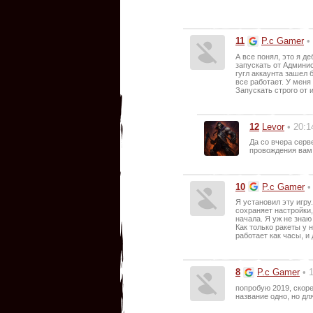
11
P.c Gamer
•
А все понял, это я 
запускать от Админи
гугл аккаунта зашел б
все работает. У меня
Запускать строго от
12
Levor
• 20:1
Да со вчера серв
провождения вам 
10
P.c Gamer
•
Я установил эту игру
сохраняет настройки
начала. Я уж не знаю
Как только ракеты у 
работает как часы, и
8
P.c Gamer
• 
попробую 2019, скоре
название одно, но дл