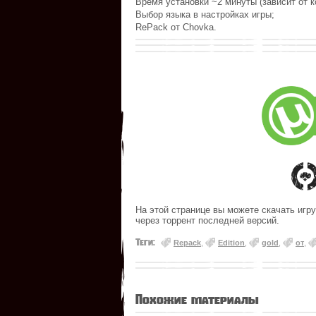
Время установки ~2 минуты (зависит от 
Выбор языка в настройках игры;
RePack от Chovka.
На этой странице вы можете скачать игру
через торрент последней версий.
Теги:
Repack
,
Edition
,
gold
,
от
,
Похожие материалы