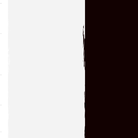
Есть комбинации ударов.
glbvoyea5806
→
28.06.2026 14:06
Почему при повторном
входе в игру снова
приходиться устанавливать и язык и
настройки а специальные рендеры
вообще сбрасываются которые были...
serg67
→
25.06.2026 13:51
Игра простая,но
интересная,большое
спасибо!!!