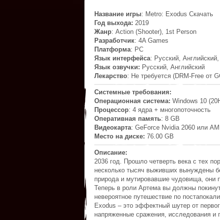
Название игры
: Metro: Exodus Скачать
Год выхода:
2019
Жанр
: Action (Shooter), 1st Person
Разработчик
: 4A Games
Платформа
: PC
Язык интерфейса
: Русский, Английский
Язык озвучки:
Русский, Английский
Лекарство
: Не требуется (DRM-Free от 
Cистемные требования:
Операционная система:
Windows 10 (20
Процессор
: 4 ядра + многопоточность
Оперативная память
: 8 GB
Видеокарта
: GeForce Nvidia 2060 или AM
Место на диске:
76.00 GB
Описание:
2036 год. Прошло четверть века с тех по
несколько тысяч выживших вынуждены бо
природа и мутировавшие чудовища, они 
Теперь в роли Артема вы должны покинут
невероятное путешествие по постапокали
Exodus – это эффектный шутер от перво
напряженные сражения, исследования и 