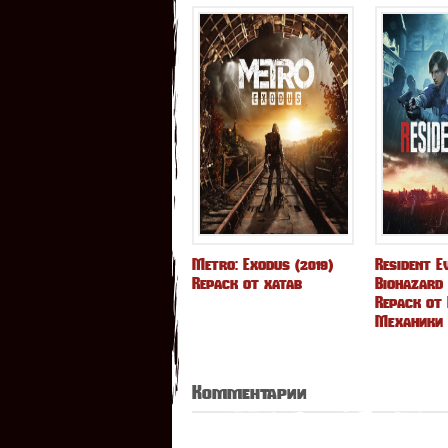
Metro: Exodus (2019)
Resident Ev
Repack от xatab
Biohazard 
Repack от 
Механики
Комментарии