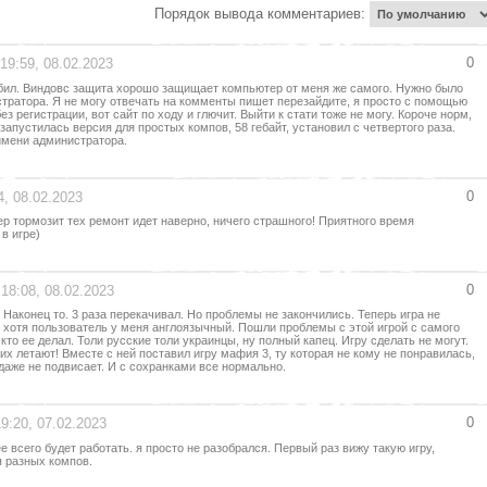
Порядок вывода комментариев:
0
 19:59, 08.02.2023
дебил. Виндовс защита хорошо защищает компьютер от меня же самого. Нужно было
стратора. Я не могу отвечать на комменты пишет перезайдите, я просто с помощью
ез регистрации, вот сайт по ходу и глючит. Выйти к стати тоже не могу. Короче норм,
 запустилась версия для простых компов, 58 гебайт, установил с четвертого раза.
 имени администратора.
0
4, 08.02.2023
ер тормозит тех ремонт идет наверно, ничего страшного! Приятного время
в игре)
0
 18:08, 08.02.2023
. Наконец то. 3 раза перекачивал. Но проблемы не закончились. Теперь игра не
, хотя пользователь у меня англоязычный. Пошли проблемы с этой игрой с самого
 кто ее делал. Толи русские толи украинцы, ну полный капец. Игру сделать не могут.
них летают! Вместе с ней поставил игру мафия 3, ту которая не кому не понравилась,
 даже не подвисает. И с сохранками все нормально.
0
19:20, 07.02.2023
е всего будет работать. я просто не разобрался. Первый раз вижу такую игру,
я разных компов.