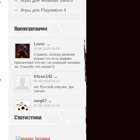
Игры для Nintendo Switch
и
Игры для Playstation 4
Комментарии
Levor
→
05.08.2026 06:06
Странно, почему релизер
указал что есть видимо
просмотрел что нет, не хороший человек
он, Спасибо что сказал !)
fr0zen142
→
и
05.08.2026 01:40
нет Русской озвучки, зря
скачал
serg67
→
02.08.2026 17:03
Игра интересная,а снизил
одну звезду за то что нет
Статистика
уменьшения экрана,играешь только на
полном мониторе,очень неудобно!
Спасибо за игру!!!
glbvoyea5806
→