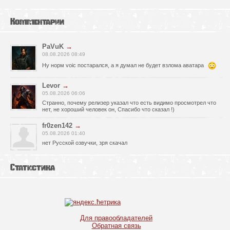
Комментарии
PaVuK
→
08.08.2026 08:49
Ну норм voic постарался, а я думал не будет взлома аватара
Levor
→
05.08.2026 06:06
Странно, почему релизер указал что есть видимо просмотрел что
нет, не хороший человек он, Спасибо что сказал !)
fr0zen142
→
05.08.2026 01:40
нет Русской озвучки, зря скачал
serg67
→
Статистика
02.08.2026 17:03
Игра интересная,а снизил одну звезду за то что нет уменьшения
экрана,играешь только на полном мониторе,очень неудобно!
Спасибо за игру!!!
glbvoyea5806
→
Для правообладателей
01.08.2026 10:03
Обратная связь