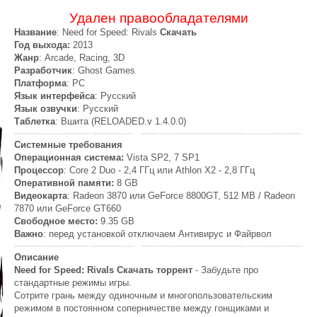
Удален
правообладателями
Название
: Need for Speed: Rivals
Скачать
Год выхода:
2013
Жанр
: Arcade, Racing, 3D
Разработчик
: Ghost Games
Платформа
: PC
Язык интерфейса
: Русский
Язык озвучки
: Русский
Таблетка
: Вшита (RELOADED.v 1.4.0.0)
Системные требования
Операционная система:
Vista SP2, 7 SP1
Процессор
: Core 2 Duo - 2,4 ГГц или Athlon X2 - 2,8 ГГц
Оперативной памяти:
8 GB
Видеокарта
: Radeon 3870 или GeForce 8800GT, 512 MB / Radeon
7870 или GeForce GT660
Свободное место:
9.35 GB
Важно
: перед установкой отключаем Антивирус и Файрвол
Описание
Need for Speed: Rivals Скачать торрент
- Забудьте про
стандартные режимы игры.
Сотрите грань между одиночным и многопользовательским
режимом в постоянном соперничестве между гонщиками и