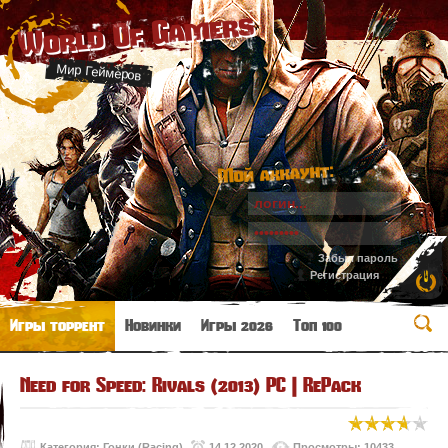
World Of Gamers
Мир Геймеров
Мой аккаунт:
Забыл пароль
Регистрация
Игры торрент
Новинки
Игры 2026
Топ 100
Need for Speed: Rivals (2013) PC | RePack
Категория:
Гонки (Racing)
14.12.2020
Просмотры: 10433