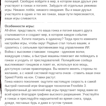
полицией. Свободно войдите в мир, в котором ваши друзья уже
участвуют в гонках и погонях. Забудьте об отдельных режимах
игры. Никаких лобби, никакого ожидания. Вы и ваши друзья
участвуете в одних и тех же гонках, ваши пути пересекаются,
ваши игры сливаются.
Особенности игры:
All-drive: представьте, что ваша гонка и погоня вашего друга
сталкиваются и создают мир, в котором каждое событие
уникально. Хотите поиграть в одиночку? Тогда просто измените
настройки игры, чтобы округ Редвью стал только вашим, и
сразитесь с сильными противниками под управлением ИИ.
Война с высокими ставками: гонщики - одинокие волки,
жаждущие славы, а быстрые машины помогают им побеждать в
гонках и уходить от преследователей. Полицейские сообща
выслеживают гонщиков и ловят их, используя всю мощь,
доступную силам правопорядка. Вы можете менять стороны по
желанию, а с новой системой подсчета очков - ставить ваши очки
Speed Points на кон. Ставки растут.
Гонка нового поколения: ощутите настоящую скорость в самой
быстрой гоночной игре благодаря технологии Frostbite 3.
Проработанный до мелочей мир игры предстанет перед вами во
всей красе благодаря графике высокого разрешения. Участвуйте
в гонках и преследуйте нарушителей во время снега, града,
дождя, песчаных бурь и даже в густом тумане.