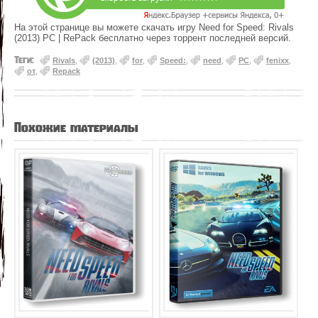
На этой странице вы можете скачать игру Need for Speed: Rivals
(2013) PC | RePack бесплатно через торрент последней версий.
Теги:
Rivals
,
(2013)
,
for
,
Speed:
,
need
,
PC
,
fenixx
,
от
,
Repack
Похожие материалы