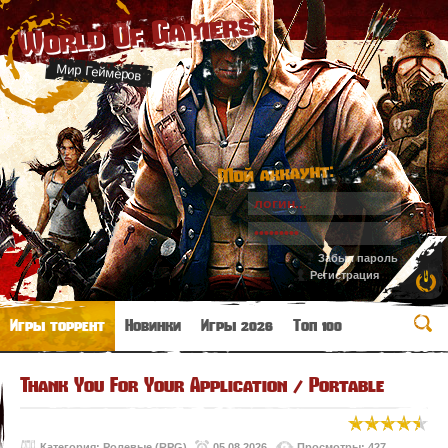
World Of Gamers
Мир Геймеров
Мой аккаунт:
Забыл пароль
Регистрация
Игры торрент
Новинки
Игры 2026
Топ 100
Thank You For Your Application / Portable
Категория:
Ролевые (RPG)
05.08.2026
Просмотры: 427