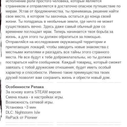
исполнение роли простого человека, который является
странником и отправляется в достаточно опасное путешествие по
мирам. Устав от бродяжничества, ты принимаешь решение найти
свое место, в котором ты захочешь остаться до конца своей
жизни. Ты попадаешь в необычные земли, где ничто не может
существовать вечно. Здесь даже самый обычный дом со
временем поглощает мрак. Теперь начинается твоя борьба за
жизнь, а для этого ты должен обратиться за помощью.
Отправляйся на исследование окружающей территории и
прилегающих локаций, чтобы заводить новые знакомства с
местными жителями и разгадать все тайны этого странного
места. Не все будут к тебе доброжелательны, но ты должен
постараться найти сообщников. Каждый товарищ, который сможет
завязать с тобой дружеские отношения, будет иметь особый
характер и способности. Именно такие преимущества твоих
друзей позволят вам сохранить жизнь и обрести новый дом.
Особенности Репака
За основу взята STEAM версия
Смена языка - в настройках игры.
Возможность сетевой игры.
Установка ~3 мин
DLC: Nightstorm Isle
RePack от Pioneer