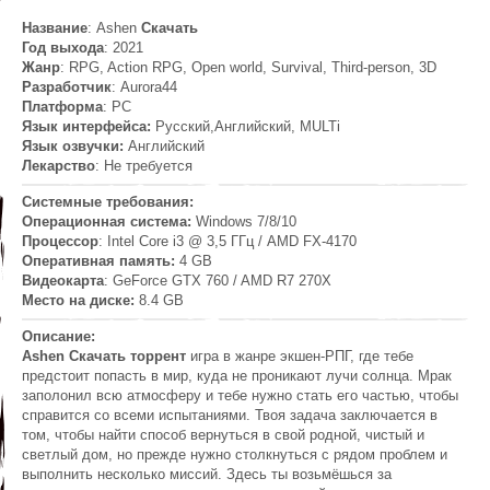
Название
: Ashen
Скачать
Год выхода
: 2021
Жанр
: RPG, Action RPG, Open world, Survival, Third-person, 3D
Разработчик
: Aurora44
Платформа
: PC
Язык интерфейса:
Русский,Английский, MULTi
Язык озвучки:
Английский
Лекарство
: Не требуется
Системные требования:
Операционная система:
Windows 7/8/10
Процессор
: Intel Core i3 @ 3,5 ГГц / AMD FX-4170
Оперативная память:
4 GB
Видеокарта
: GeForce GTX 760 / AMD R7 270X
Место на диске:
8.4 GB
Описание:
Ashen Скачать торрент
игра в жанре экшен-РПГ, где тебе
предстоит попасть в мир, куда не проникают лучи солнца. Мрак
заполонил всю атмосферу и тебе нужно стать его частью, чтобы
справится со всеми испытаниями. Твоя задача заключается в
том, чтобы найти способ вернуться в свой родной, чистый и
светлый дом, но прежде нужно столкнуться с рядом проблем и
выполнить несколько миссий. Здесь ты возьмёшься за