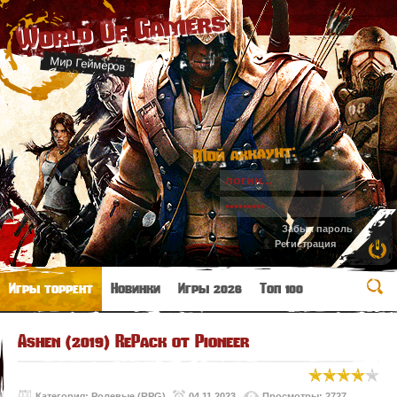
World Of Gamers
Мир Геймеров
Мой аккаунт:
Забыл пароль
Регистрация
Игры торрент
Новинки
Игры 2026
Топ 100
Ashen (2019) RePack от Pioneer
Категория:
Ролевые (RPG)
04.11.2023
Просмотры: 2727