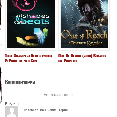
Just Shapes & Beats (2018)
Out Of Reach (2018) Repack
RePack от seleZen
от Pioneer
Комментарии
Нет комментариев
Войдите: