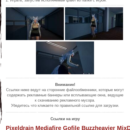
2. Играть, запустив исполняемый файл из папки с игрой.
Внимание!
Ссылки ниже ведут на сторонние файлообменники, которые могут
содержать рекламные баннеры или всплывающие окна, ведущие
к скачиванию рекламного мусора.
Убедитесь что кликаете по правильной ссылке для загрузки.
Ссылки на игру
Pixeldrain
Mediafire
Gofile
Buzzheavier
Mix