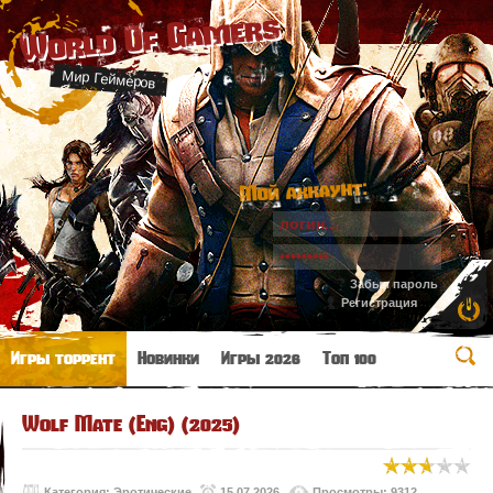
World Of Gamers
Мир Геймеров
Мой аккаунт:
Забыл пароль
Регистрация
Игры торрент
Новинки
Игры 2026
Топ 100
Wolf Mate (Eng) (2025)
Категория:
Эротические
15.07.2026
Просмотры: 9312