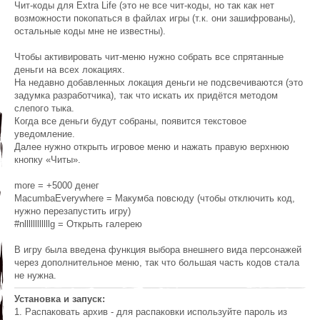
Чит-коды для Extra Life (это не все чит-коды, но так как нет
возможности покопаться в файлах игры (т.к. они зашифрованы),
остальные коды мне не известны).
Чтобы активировать чит-меню нужно собрать все спрятанные
деньги на всех локациях.
На недавно добавленных локация деньги не подсвечиваются (это
задумка разработчика), так что искать их придётся методом
слепого тыка.
Когда все деньги будут собраны, появится текстовое
уведомление.
Далее нужно открыть игровое меню и нажать правую верхнюю
кнопку «Читы».
more = +5000 денег
MacumbaEverywhere = Макумба повсюду (чтобы отключить код,
нужно перезапустить игру)
#nllllllllllllg = Открыть галерею
В игру была введена функция выбора внешнего вида персонажей
через дополнительное меню, так что большая часть кодов стала
не нужна.
Установка и запуск:
1. Распаковать архив - для распаковки используйте пароль из