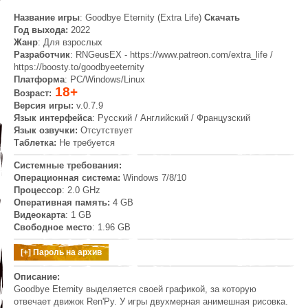
Название игры
: Goodbye Eternity (Extra Life)
Скачать
Год выхода:
2022
Жанр
: Для взрослых
Разработчик
: RNGeusEX - https://www.patreon.com/extra_life /
https://boosty.to/goodbyeeternity
Платформа
: PC/Windows/Linux
18+
Возраст:
Версия игры:
v.0.7.9
Язык интерфейса
: Русский / Английский / Французский
Язык озвучки:
Отсутствует
Таблетка:
Не требуется
Системные требования:
Операционная система:
Windows 7/8/10
Процессор
: 2.0 GHz
Оперативная память:
4 GB
Видеокарта
: 1 GB
Свободное место
: 1.96 GB
Описание:
Goodbye Eternity выделяется своей графикой, за которую
отвечает движок Ren'Py. У игры двухмерная анимешная рисовка.