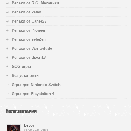
Репаки от R.G. Механики
Репаки от xatab
Репаки от Canek77
Репаки от Pioneer
Репаки от seleZen
Репаки от Wanterlude
Репаки от dixen18
GOG-игры
Без установки
Игры для Nintendo Switch
Игры для Playstation 4
Комментарии
Levor
→
05.08.2026 06:06