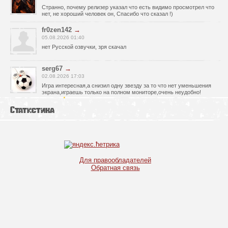
Странно, почему релизер указал что есть видимо просмотрел что
нет, не хороший человек он, Спасибо что сказал !)
fr0zen142
→
05.08.2026 01:40
нет Русской озвучки, зря скачал
serg67
→
02.08.2026 17:03
Игра интересная,а снизил одну звезду за то что нет уменьшения
экрана,играешь только на полном мониторе,очень неудобно!
Спасибо за игру!!!
Статистика
glbvoyea5806
→
01.08.2026 10:03
Висит задание На штурм а что делать дальше не пойму всё
испробовал?
serg67
→
Для правообладателей
30.07.2026 00:43
Обратная связь
Просто шикарная игрушка! Спасибо огромное!!!
Max54
→
25.07.2026 11:53
как быть если при окончании дня игра вылитает?