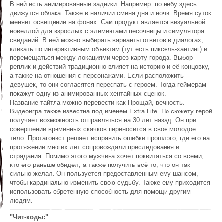
В ней есть анимированные задники. Например: по небу здесь
движутся облака. Также в наличии смена дня и ночи. Время суток
меняет освещение на фонах. Сам продукт является визуальной
новеллой для взрослых с элементами песочницы и симулятора
свиданий. В ней можно выбирать варианты ответов в диалогах,
кликать по интерактивным объектам (тут есть пиксель-хантинг) и
перемещаться между локациями через карту города. Выбор
реплик и действий традиционно влияет на историю и её концовку,
а также на отношения с персонажами. Если расположить
девушек, то они согласятся переспать с героем. Тогда геймерам
покажут одну из анимированных хентайных сценок.
Название тайтла можно перевести как Прощай, вечность.
Видеоигра также известна под именем Extra Life. По сюжету герой
получает возможность отправляться на 30 лет назад. Он при
совершении временных скачков переносится в свое молодое
тело. Протагонист решает исправить ошибки прошлого, где его на
протяжении многих лет сопровождали преследования и
страдания. Помимо этого мужчина хочет поквитаться со всеми,
кто его раньше обидел, а также получить всё то, что он так
сильно желал. Он пользуется предоставленным ему шансом,
чтобы кардинально изменить свою судьбу. Также ему приходится
использовать обретенную способность для помощи другим
людям.
"Чит-коды:"