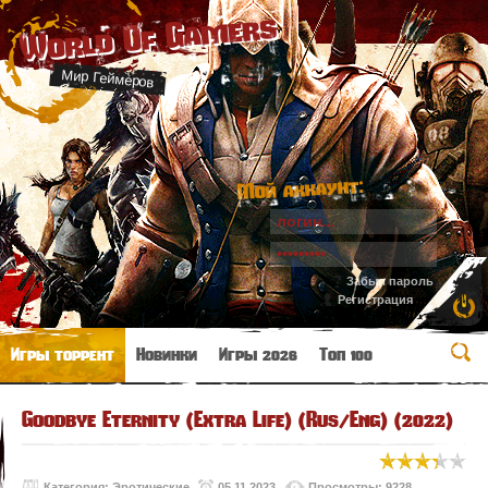
World Of Gamers
Мир Геймеров
Мой аккаунт:
Забыл пароль
Регистрация
Игры торрент
Новинки
Игры 2026
Топ 100
Goodbye Eternity (Extra Life) (Rus/Eng) (2022)
Категория:
Эротические
05.11.2023
Просмотры: 9228