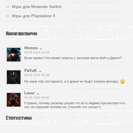
Игры для Nintendo Switch
Игры для Playstation 4
Комментарии
Hronos
→
08.08.2026 18:19
Всем привет! Кто может помочь с затыком ивета Кейт и Джилл?
PaVuK
→
08.08.2026 08:49
Ну норм voic постарался, а я думал не будет взлома аватара
Levor
→
05.08.2026 06:06
Странно, почему релизер указал что есть видимо просмотрел что
нет, не хороший человек он, Спасибо что сказал !)
fr0zen142
→
Статистика
05.08.2026 01:40
нет Русской озвучки, зря скачал