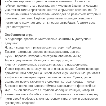
выбирает героиню с одним активным умением. После этого
геймер проходит этап, расставляя и улучшая башни на локации,
уничтожая толпы вражеских юнитов и применяя заклинания. По
окончании битвы пользователь наблюдает за развитием истории и
сценами с хентаем. Ещё он прокачивает молодых женщин и
постепенно получает доступ к новым апгрейдам. А затем весь
цикл повторяется.
Особенности игры
В видеоигре Красивые Мистические Защитницы доступно 5
девушек:
Ясако - колдунья, призывающая метеоритный дождь;
Таками - охотница, способная замораживать врагов;
Суми - воровка, которая может устанавливать мины;
Айри - девушка-маг, бьющая по площади ядом;
Кицунэ - воительница, умеющая вызывать подкрепление.
У всех героинь есть озвучка на японском языке. Сюжет посвящен
приключениям попаданца. Герой живет скучной жизнью, работает
в офисе и по вечерам играет за компьютером. Однажды он
скачивает новую гаремную видеоигру, которая создает портал.
Внезапно офисного клерка-геймера засасывает в фэнтезийный
мир. Там он знакомится с группой молодых женщин, которым
нужна помощь в борьбе со злом. Протагонист хвастается перед
ними своей любовью к компьютерным стратегиям и вызывается
руководить обороной.