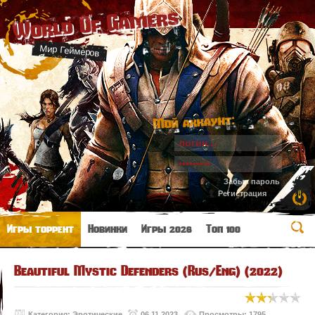
World Of Gamers
Мир Геймеров
Мой аккаунт:
Забыл пароль
Регистрация
Игры торрент
Новинки
Игры 2026
Топ 100
Beautiful Mystic Defenders (Rus/Eng) (2022)
Категория:
Эротические
06.11.2023
Просмотры: 1795