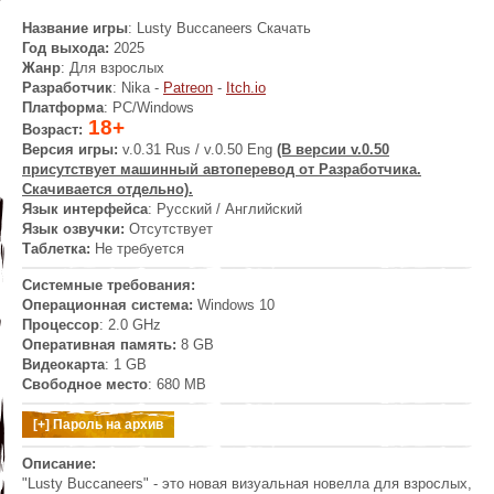
Название игры
: Lusty Buccaneers
Скачать
Год выхода:
2025
Жанр
: Для взрослых
Разработчик
:
Nika -
Patreon
-
Itch.io
Платформа
: PC/Windows
18+
Возраст:
Версия игры:
v.0.31 Rus / v.0.50 Eng
(В версии v.0.50
присутствует машинный автоперевод от Разработчика.
Скачивается отдельно).
Язык интерфейса
: Русский / Английский
Язык озвучки:
Отсутствует
Таблетка:
Не требуется
Системные требования:
Операционная система:
Windows 10
Процессор
: 2.0 GHz
Оперативная память:
8 GB
Видеокарта
: 1 GB
Свободное место
: 680 MB
Описание:
"Lusty Buccaneers" - это новая визуальная новелла для взрослых,