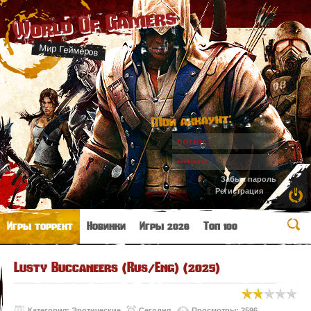
World Of Gamers
Мир Геймеров
Мой аккаунт:
Забыл пароль
Регистрация
Игры торрент
Новинки
Игры 2026
Топ 100
Lusty Buccaneers (Rus/Eng) (2025)
Категория:
Эротические
Сегодня
Просмотры: 2596