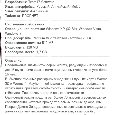
Разработчик:
Team17 Software
Язык интерфейса:
Русский, Английский, Multi9
Язык озвучки:
Английский
Таблетка
: PROPHET
Системные требования:
Операционная система:
Windows XP (32-Bit), Windows Vista,
Windows 7
Процессор
: Intel Pentium IV с тактовой частотой 2 ГГц
Оперативная память:
512 MB
Видеокарта
: 128 MB
Свободное место:
1,7 GB
Описание:
Продолжение знаменитой серии Worms, радующей и взрослых и
детей шуточными сражениями неугомонных червячков уже более
16 лет.
В «Worms: Убойные разборки» объединены лучшие черты Worms
3D и Worms 4: Mayhem – обновленная трехмерная графика, не
утратившая при этом самобытности, и интересные особенности
геймплея. Появились в игре и новые возможности.
Одиночный режим предлагает более 70 миссий и всевозможных
соревнований, которые проходят в самых разных декорациях.
Прерии Дикого Запада, современные строительные площадки и
даже сказочный восточный город – все эти, казалось бы,