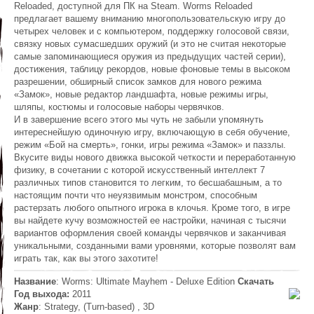
Reloaded, доступной для ПК на Steam. Worms Reloaded
предлагает вашему вниманию многопользовательскую игру до
четырех человек и с компьютером, поддержку голосовой связи,
связку новых сумасшедших оружий (и это не считая некоторые
самые запоминающиеся оружия из предыдущих частей серии),
достижения, таблицу рекордов, новые фоновые темы в высоком
разрешении, обширный список замков для нового режима
«Замок», новые редактор ландшафта, новые режимы игры,
шляпы, костюмы и голосовые наборы червячков.
И в завершение всего этого мы чуть не забыли упомянуть
интереснейшую одиночную игру, включающую в себя обучение,
режим «Бой на смерть», гонки, игры режима «Замок» и паззлы.
Вкусите виды нового движка высокой четкости и переработанную
физику, в сочетании с которой искусственный интеллект 7
различных типов становится то легким, то бесшабашным, а то
настоящим почти что неуязвимым монстром, способным
растерзать любого опытного игрока в клочья. Кроме того, в игре
вы найдете кучу возможностей ее настройки, начиная с тысячи
вариантов оформления своей команды червячков и заканчивая
уникальными, созданными вами уровнями, которые позволят вам
играть так, как вы этого захотите!
Название
: Worms: Ultimate Mayhem - Deluxe Edition
Скачать
Год выхода:
2011
Жанр
: Strategy, (Turn-based) , 3D