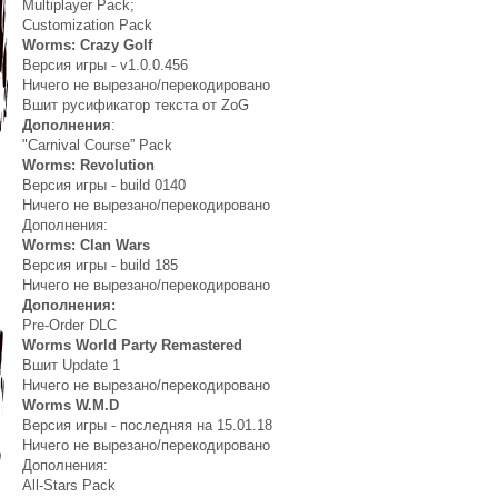
Multiplayer Pack;
Customization Pack
Worms: Crazy Golf
Версия игры - v1.0.0.456
Ничего не вырезано/перекодировано
Вшит русификатор текста от ZoG
Дополнения
:
"Carnival Course” Pack
Worms: Revolution
Версия игры - build 0140
Ничего не вырезано/перекодировано
Дополнения:
Worms: Clan Wars
Версия игры - build 185
Ничего не вырезано/перекодировано
Дополнения:
Pre-Order DLC
Worms World Party Remastered
Вшит Update 1
Ничего не вырезано/перекодировано
Worms W.M.D
Версия игры - последняя на 15.01.18
Ничего не вырезано/перекодировано
Дополнения:
All-Stars Pack