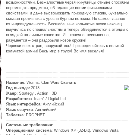
возможностями. Безжалостные червячки-убийцы отныне способны
перемещать предметы, обладающие всеми физическими
свойствами, и даже высвобождать природную стихию, буквально
смывая противника с уровня бурным потоком. Но самое главное –
их индивидуальность. Бесшабашные кольчатые вояки наконец
выучились по специальностям и теперь объединяются в отряды с
оглядкой на личные качества. И – конечно, несомненно,
разумеется – они раздобыли новое оружие!
Червяки всех стран, вооружайтесь! Присоединяйтесь к великой
кольчатой армии! Весь мир в труху! Во имя веселья!
Название
: Worms: Clan Wars
Скачать
Год выхода:
2013
Жанр
: Strategy , Action , 3D
Разработчик:
Team17 Digital Ltd
Язык интерфейса:
Английский
Язык озвучки
: Английский
Таблетка
: PROPHET
Системные требования:
Операционная система
: Windows XP (32-Bit), Windows Vista,