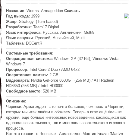
Название
: Worms: Armageddon
Скачать
Год выхода:
1999
Жанр
: Strategy, (Turn-based)
Разработчик
: Team17 Digital
Язык интерфейса:
Русский, Английский, Multi9
Язык озвучки
: Русский, Английский, Multi
Таблетка
: DCCentR
Системные требования:
Операционная система:
Windows XP (32-Bit), Windows Vista,
Windows 7
Процессор
: Intel Core 2 Duo / AMD 64x2
Оперативная память:
2 GB
Видеокарта
: Nvidia GeForce 8600GT (256 MB) / ATI Radeon
HD3650 (256 MB) / Intel HD3000
Свободное место:
520 MB
Описание:
Червяки: Армагеддон - это нечто большее, чем просто Червяки,
которых мы итак любим и обожаем. Теперь в игре ещё больше
оружия, ещё больше интересных нововведений, касающихся как
однопользовательского, так и многопользовательского игрового
процесса.
Вот что говорит о Червяках: Армагеддон Мартин Браун (Martyn