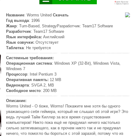
Название
: Worms United
Скачать
Год выхода
: 1996
Жанр
: Turn-Based, StrategyРазработчик: Team17 Software
Разработчик
: Team17 Software
Язык интерфейса:
Английский
Язык озвучки:
Отсутствует
Таблетка
: Не требуется
Системные требования:
Операционная система
: Windows XP (32-Bit), Windows Vista,
Windows 7
Процессор
: Intel Pentium 3
Оперативная память:
12 MB
Видеокарта
: SVGA 2, MB
Свободное место
: 200 MB
Описание:
Worms United - О боже, Worms! Покажите мне хотя бы одного
уважающего себя геймера, который не слышал об этой игре? Это
ведь лучший Тайм Киллер за все время существования
компьютеров! Никто пока ещё не придумал ничего настолько
сильно затягивающего, как в прочем никто так и не придумал
ничего, что помогло бы бороться с этой заразой, потому что из