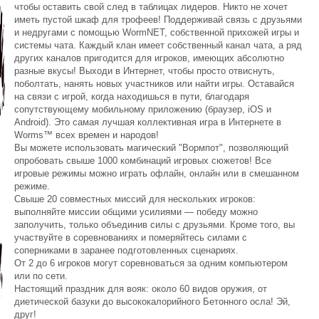
чтобы оставить свой след в таблицах лидеров. Никто не хочет
иметь пустой шкаф для трофеев! Поддерживай связь с друзьями
и недругами с помощью WormNET, собственной прихожей игры и
системы чата. Каждый клан имеет собственный канал чата, а ряд
других каналов пригодится для игроков, имеющих абсолютно
разные вкусы! Выходи в Интернет, чтобы просто отвиснуть,
поболтать, нанять новых участников или найти игры. Оставайся
на связи с игрой, когда находишься в пути, благодаря
сопутствующему мобильному приложению (браузер, iOS и
Android). Это самая лучшая коллективная игра в Интернете в
Worms™ всех времен и народов!
Вы можете использовать магический "Вормпот", позволяющий
опробовать свыше 1000 комбинаций игровых сюжетов! Все
игровые режимы можно играть офлайн, онлайн или в смешанном
режиме.
Свыше 20 совместных миссий для нескольких игроков:
выполняйте миссии общими усилиями — победу можно
заполучить, только объединив силы с друзьями. Кроме того, вы
участвуйте в соревнованиях и померяйтесь силами с
соперниками в заранее подготовленных сценариях.
От 2 до 6 игроков могут соревноваться за одним компьютером
или по сети.
Настоящий праздник для вояк: около 60 видов оружия, от
диетической базуки до высококалорийного Бетонного осла! Эй,
друг!