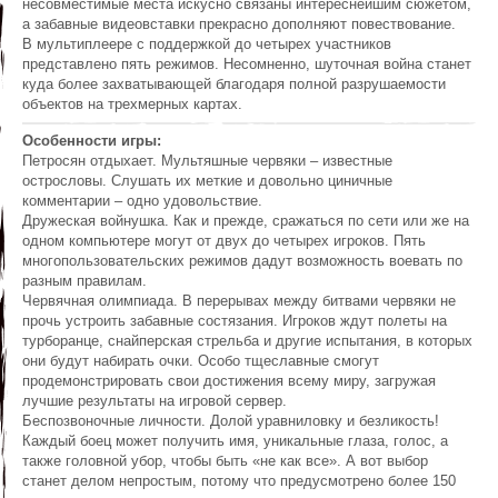
несовместимые места искусно связаны интереснейшим сюжетом,
а забавные видеовставки прекрасно дополняют повествование.
В мультиплеере с поддержкой до четырех участников
представлено пять режимов. Несомненно, шуточная война станет
куда более захватывающей благодаря полной разрушаемости
объектов на трехмерных картах.
Особенности игры:
Петросян отдыхает. Мультяшные червяки – известные
острословы. Слушать их меткие и довольно циничные
комментарии – одно удовольствие.
Дружеская войнушка. Как и прежде, сражаться по сети или же на
одном компьютере могут от двух до четырех игроков. Пять
многопользовательских режимов дадут возможность воевать по
разным правилам.
Червячная олимпиада. В перерывах между битвами червяки не
прочь устроить забавные состязания. Игроков ждут полеты на
турборанце, снайперская стрельба и другие испытания, в которых
они будут набирать очки. Особо тщеславные смогут
продемонстрировать свои достижения всему миру, загружая
лучшие результаты на игровой сервер.
Беспозвоночные личности. Долой уравниловку и безликость!
Каждый боец может получить имя, уникальные глаза, голос, а
также головной убор, чтобы быть «не как все». А вот выбор
станет делом непростым, потому что предусмотрено более 150