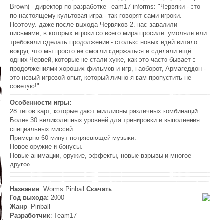
Brown) - директор по разработке Team17 informs: "Червяки - это
по-настоящему культовая игра - так говорят сами игроки.
Поэтому, даже после выхода Червяков 2, нас завалили
письмами, в которых игроки со всего мира просили, умоляли или
требовали сделать продолжение - столько новых идей витало
вокруг, что мы просто не смогли сдержаться и сделали ещё
одних Червей, которые не стали хуже, как это часто бывает с
продолжениями хороших фильмов и игр, наоборот, Армагеддон -
это новый игровой опыт, который лично я вам пропустить не
советую!"
Особенности игры:
28 типов карт, которые дают миллионы различных комбинаций.
Более 30 великолепных уровней для тренировки и выполнения
специальных миссий.
Примерно 60 минут потрясающей музыки.
Новое оружие и бонусы.
Новые анимации, оружие, эффекты, новые взрывы и многое
другое.
Название
: Worms Pinball
Скачать
Год выхода:
2000
Жанр
: Pinball
Разработчик
: Team17