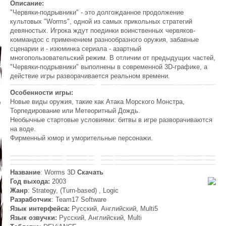
Описание:
"Червяки-подрывники" - это долгожданное продолжение
культовых "Worms", одной из самых прикольных стратегий
девяностых. Игрока ждут поединки воинственных червяков-
коммандос с применением разнообразного оружия, забавные
сценарии и - изюминка сериала - азартный
многопользовательский режим. В отличии от предыдущих частей,
"Червяки-подрывники" выполнены в современной 3D-графике, а
действие игры разворачивается реальном времени.
Особенности игры:
Новые виды оружия, такие как Атака Морского Монстра,
Торпедирование или Метеоритный Дождь.
Необычные стартовые условиями: битвы в игре разворачиваются
на воде.
Фирменный юмор и уморительные персонажи.
Название
: Worms 3D
Скачать
Год выхода:
2003
Жанр
: Strategy, (Turn-based) , Logic
Разработчик
: Team17 Software
Язык интерфейса:
Русский, Английский, Multi5
Язык озвучки:
Русский, Английский, Multi