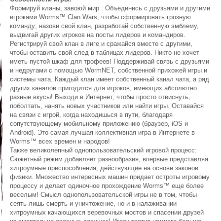
Формируй кланы, завоюй мир : Объединись с друзьями и другими
игроками Worms™ Clan Wars, чтобы сформировать грозную
команду; назови свой клан, разработай собственную эмблему,
выдвигай других игроков на посты лидеров и командиров.
Регистрируй свой клан в лиге и сражайся вместе с другими,
чтобы оставить свой след в таблицах лидеров. Никто не хочет
иметь пустой шкаф для трофеев! Поддерживай связь с друзьями
и недругами с помощью WormNET, собственной прихожей игры и
системы чата. Каждый клан имеет собственный канал чата, а ряд
других каналов пригодится для игроков, имеющих абсолютно
разные вкусы! Выходи в Интернет, чтобы просто отвиснуть,
поболтать, нанять новых участников или найти игры. Оставайся
на связи с игрой, когда находишься в пути, благодаря
сопутствующему мобильному приложению (браузер, iOS и
Android). Это самая лучшая коллективная игра в Интернете в
Worms™ всех времен и народов!
Также великолепный однопользовательский игровой процесс:
Сюжетный режим добавляет разнообразия, впервые представляя
хитроумные приспособления, действующие на основе законов
физики. Множество интересных машин придает остроты игровому
процессу и делает одиночное прохождение Worms™ еще более
веселым! Смысл однопользовательской игры не в том, чтобы
сеять лишь смерть и уничтожение, но и в налаживании
хитроумных качающихся веревочных мостов и спасении друзей