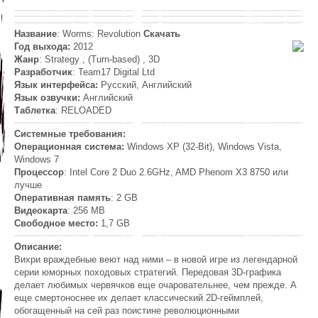
Название
: Worms: Revolution
Скачать
Год выхода:
2012
Жанр
: Strategy , (Turn-based) , 3D
Разработчик
: Team17 Digital Ltd
Язык интерфейса:
Русский, Английский
Язык озвучки:
Английский
Таблетка
: RELOADED
Системные требования:
Операционная система:
Windows XP (32-Bit), Windows Vista,
Windows 7
Процессор
: Intel Core 2 Duo 2.6GHz, AMD Phenom X3 8750 или
лучше
Оперативная память
: 2 GB
Видеокарта
: 256 MB
Свободное место:
1,7 GB
Описание:
Вихри враждебные веют над ними – в новой игре из легендарной
серии юморных походовых стратегий. Передовая 3D-графика
делает любимых червячков еще очаровательнее, чем прежде. А
еще смертоноснее их делает классический 2D-геймплей,
обогащенный на сей раз поистине революционными