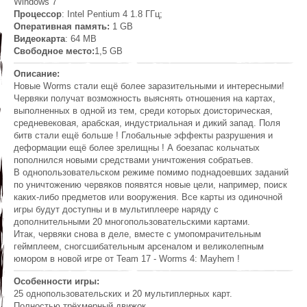
Windows 7
Процессор
: Intel Pentium 4 1.8 ГГц;
Оперативная память:
1 GB
Видеокарта
: 64 MB
Свободное место:
1,5 GB
Описание:
Новые Worms стали ещё более заразительными и интересными!
Червяки получат возможность выяснять отношения на картах,
выполненных в одной из тем, среди которых доисторическая,
средневековая, арабская, индустриальная и дикий запад. Поля
битв стали ещё больше ! Глобальные эффекты разрушения и
деформации ещё более зрелищны ! А боезапас кольчатых
пополнился новыми средствами уничтожения собратьев.
В однопользовательском режиме помимо поднадоевших заданий
по уничтожению червяков появятся новые цели, например, поиск
каких-либо предметов или вооружения. Все карты из одиночной
игры будут доступны и в мультиплеере наряду с
дополнительными 20 многопользовательскими картами.
Итак, червяки снова в деле, вместе с умопомрачительным
геймплеем, сногсшибательным арсеналом и великолепным
юмором в новой игре от Team 17 - Worms 4: Mayhem !
Особенности игры:
25 однопользовательских и 20 мультиплерных карт.
Полностью трёхмерный движок.