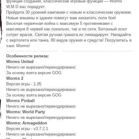
функции создания, классические игровые функции — Worms
W.M.D вас порадует.
Пройдите 30 уровней кампании с новым и классическим оружием.
Новые машины и здания помогут вам захватить поле боя!
Веселая червячная война с максимум 5 противниками с
максимум 8 червей как локально, так и по сети. Бетонный осел
сотрет врагов. Святая ручная граната их ликвидирует. Нападайте
с вертолета или танка. 80 видов оружия и средств! Погрузитесь в
хаос Worms!
Особенности релиза:
Worms United
Ничего не вырезано/перекодировано
За основу взята версия GOG
Worms 2
Версия игры - 1.05
Ничего не вырезано/перекодировано
За основу взята версия GOG
Worms Pinball
Ничего не вырезано/перекодировано
Worms: World Party
Ничего не вырезано/перекодировано
Worms: Armageddon
Версия игры - v3.7.2.1
Ничего не вырезано/перекодировано