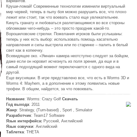
вариантов.
Круши-ломай! Современные технологии изменили виртуальный
мир червей, теперь в пылу боя можно разрушить все, что плохо
лежит или стоит, так что воевать стало еще увлекательнее.
Кинуть гранату и любоваться разлетающимися во все стороны
обломками чего-нибудь – это просто праздник какой-то.
Ворошиловские стрелки. Пожелания игроков были услышаны:
теперь у них есть выбор: использовать помощь касательно
направления и силы выстрела или по старинке – палить в белый
свет как в копеечку.
Всевидящее око. «Умная» камера неотступно следует за бойцом,
даже если он норовит исчезнуть из поля зрения, да еще и в
самый подходящий момент переключается с одного вида на
другой.
Еще вкусняшки. В игре представлено все, что есть в Worms 3D и
Worms 4: Mayhem, а в дополнение к этому появились новые
трофеи. В общем, найдется, за что повоевать.
Название
: Worms: Crazy Golf
Скачать
Год выхода
: 2011
Жанр
: Strategy, (Turn-based) , Sport , Simulator
Разработчик
: Team17 Software
Язык интерфейса:
Русский, Английский
Язык озвучки
: Английский
Таблетка
: THETA