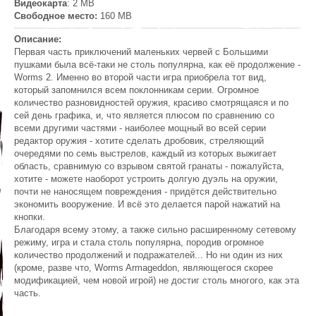
Видеокарта
: 2 MB
Свободное место:
160 MB
Описание:
Первая часть приключений маленьких червей с Большими
пушками была всё-таки не столь популярна, как её продолжение -
Worms 2. Именно во второй части игра приобрела тот вид,
который запомнился всем поклонникам серии. Огромное
количество разновидностей оружия, красиво смотрящаяся и по
сей день графика, и, что является плюсом по сравнению со
всеми другими частями - наиболее мощный во всей серии
редактор оружия - хотите сделать дробовик, стреляющий
очередями по семь выстрелов, каждый из которых выжигает
область, сравнимую со взрывом святой гранаты - пожалуйста,
хотите - можете наоборот устроить долгую дуэль на оружии,
почти не наносящем повреждения - придётся действительно
экономить вооружение. И всё это делается парой нажатий на
кнопки.
Благодаря всему этому, а также сильно расширенному сетевому
режиму, игра и стала столь популярна, породив огромное
количество продолжений и подражателей... Но ни один из них
(кроме, разве что, Worms Armageddon, являющегося скорее
модификацией, чем новой игрой) не достиг столь многого, как эта
часть.