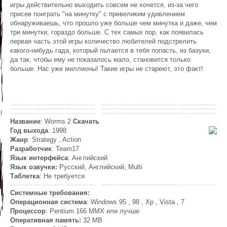
игры действительно выходить совсем не хочется, из-за чего
присев поиграть "на минутку" с превеликим удивлением
обнаруживаешь, что прошло уже больше чем минутка и даже, чем
три минутки, гораздо больше. С тех самых пор, как появилась
первая часть этой игры количество любителей подстрелить
какого-нибудь гада, который пытается в тебя попасть, из базуки,
да так, чтобы ему не показалось мало, становится только
больше. Нас уже миллионы! Такие игры не стареют, это факт!
Название
: Worms 2
Скачать
Год выхода
: 1998
Жанр
: Strategy , Action
Разработчик
: Team17
Язык интерфейса
: Английский
Язык озвучки:
Русский, Английский, Multi
Таблетка
: Не требуется
Системные требования:
Операционная система
: Windows 95 , 98 , Xp , Vista , 7
Процессор
: Pentium 166 MMX или лучше
Оперативная память:
32 MB