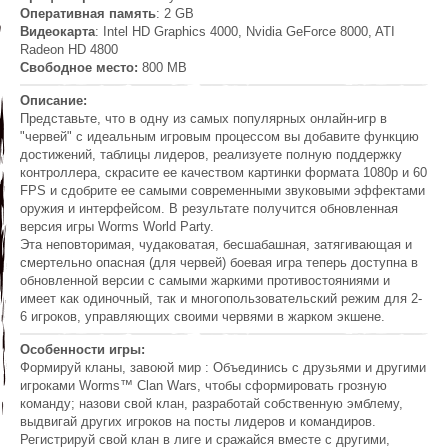
Оперативная память
: 2 GB
Видеокарта
: Intel HD Graphics 4000, Nvidia GeForce 8000, ATI
Radeon HD 4800
Свободное место:
800 MB
Описание:
Представьте, что в одну из самых популярных онлайн-игр в
"червей" с идеальным игровым процессом вы добавите функцию
достижений, таблицы лидеров, реализуете полную поддержку
контроллера, скрасите ее качеством картинки формата 1080p и 60
FPS и сдобрите ее самыми современными звуковыми эффектами
оружия и интерфейсом. В результате получится обновленная
версия игры Worms World Party.
Эта неповторимая, чудаковатая, бесшабашная, затягивающая и
смертельно опасная (для червей) боевая игра теперь доступна в
обновленной версии с самыми жаркими противостояниями и
имеет как одиночный, так и многопользовательский режим для 2-
6 игроков, управляющих своими червями в жарком экшене.
Особенности игры:
Формируй кланы, завоюй мир : Объединись с друзьями и другими
игроками Worms™ Clan Wars, чтобы сформировать грозную
команду; назови свой клан, разработай собственную эмблему,
выдвигай других игроков на посты лидеров и командиров.
Регистрируй свой клан в лиге и сражайся вместе с другими,