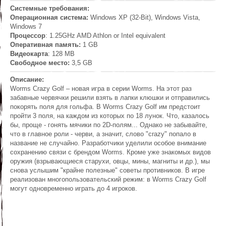
Системные требования:
Операционная система:
Windows XP (32-Bit), Windows Vista,
Windows 7
Процессор
: 1.25GHz AMD Athlon or Intel equivalent
Оперативная память:
1 GB
Видеокарта
: 128 MB
Свободное место:
3,5 GB
Описание:
Worms Crazy Golf – новая игра в серии Worms. На этот раз
забавные червячки решили взять в лапки клюшки и отправились
покорять поля для гольфа. В Worms Crazy Golf им предстоит
пройти 3 поля, на каждом из которых по 18 лунок. Что, казалось
бы, проще - гонять мячики по 2D-полям... Однако не забывайте,
что в главное роли - черви, а значит, слово "crazy" попало в
название не случайно. Разработчики уделили особое внимание
сохранению связи с брендом Worms. Кроме уже знакомых видов
оружия (взрывающиеся старухи, овцы, мины, магниты и др.), мы
снова услышим "крайне полезные" советы противников. В игре
реализован многопользовательский режим: в Worms Crazy Golf
могут одновременно играть до 4 игроков.