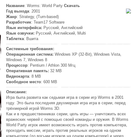
Название
: Worms: World Party
Скачать
Год выхода
: 2001
Жанр
: Strategy, (Turn-based)
Разработчик
: Team17 Software
Язык интерфейса:
Русский, Английский
Язык озвучки:
Русский, Английский, Multi
Таблетка
: Вшита
Системные требования:
Операционная система:
Windows XP (32-Bit), Windows Vista,
Windows 7, Windows 8
Процессор
: Pentium / Athlon 300 Мгц
Оперативная память:
32 MB
Видеокарта
: 8 MB
Свободное место
: 600 MB
Описание:
Игра была развита как седьмая игра в серии игр Worms в 2001
году. Это была последняя двухмерная игра игра в серии, перед
трёхмерной игрой Worms 3D.
Как и в предшественниках серии, цель игры — уничтожить всех
вражеских червей с помощью своей команды и оружия. В Worms
World Party игрок имеет возможность играть против компьютера,
проходить миссии, играть против реальных игроков на одном
компьютере (до восьми игроков на одном компьютере) и через