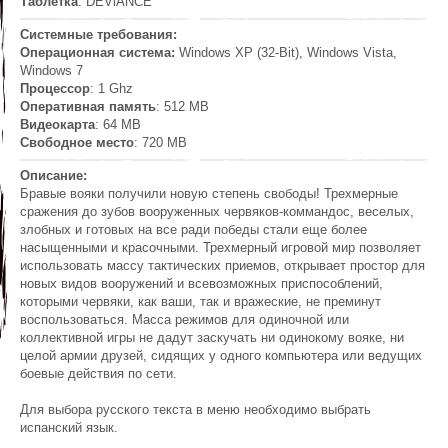
Таблетка
: DEViANCE
Системные требования:
Операционная система:
Windows XP (32-Bit), Windows Vista,
Windows 7
Процессор
: 1 Ghz
Оперативная память
: 512 MB
Видеокарта
: 64 MB
Свободное место
: 720 MB
Описание:
Бравые вояки получили новую степень свободы! Трехмерные
сражения до зубов вооруженных червяков-коммандос, веселых,
злобных и готовых на все ради победы стали еще более
насыщенными и красочными. Трехмерный игровой мир позволяет
использовать массу тактических приемов, открывает простор для
новых видов вооружений и всевозможных приспособлений,
которыми червяки, как ваши, так и вражеские, не преминут
воспользоваться. Масса режимов для одиночной или
коллективной игры не дадут заскучать ни одинокому вояке, ни
целой армии друзей, сидящих у одного компьютера или ведущих
боевые действия по сети.
Для выбора русского текста в меню необходимо выбрать
испанский язык.