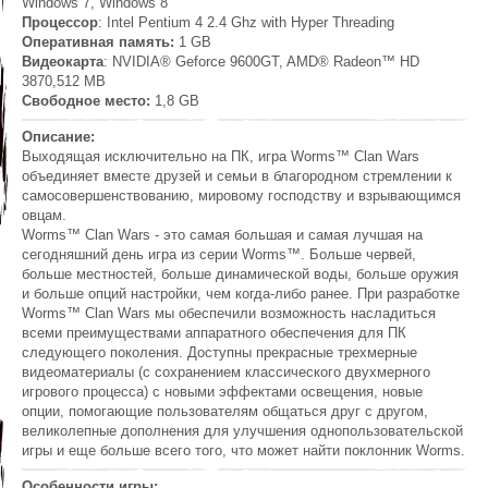
Windows 7, Windows 8
Процессор
: Intel Pentium 4 2.4 Ghz with Hyper Threading
Оперативная память:
1 GB
Видеокарта
: NVIDIA® Geforce 9600GT, AMD® Radeon™ HD
3870,512 MB
Свободное место:
1,8 GB
Описание:
Выходящая исключительно на ПК, игра Worms™ Clan Wars
объединяет вместе друзей и семьи в благородном стремлении к
самосовершенствованию, мировому господству и взрывающимся
овцам.
Worms™ Clan Wars - это самая большая и самая лучшая на
сегодняшний день игра из серии Worms™. Больше червей,
больше местностей, больше динамической воды, больше оружия
и больше опций настройки, чем когда-либо ранее. При разработке
Worms™ Clan Wars мы обеспечили возможность насладиться
всеми преимуществами аппаратного обеспечения для ПК
следующего поколения. Доступны прекрасные трехмерные
видеоматериалы (с сохранением классического двухмерного
игрового процесса) с новыми эффектами освещения, новые
опции, помогающие пользователям общаться друг с другом,
великолепные дополнения для улучшения однопользовательской
игры и еще больше всего того, что может найти поклонник Worms.
Особенности игры: