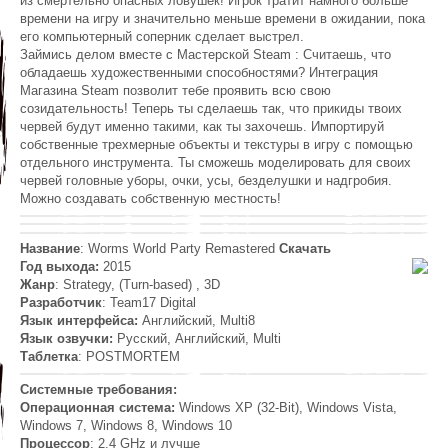
из смертельно опасных ловушек! Игрок тратит намного больше
времени на игру и значительно меньше времени в ожидании, пока
его компьютерный соперник сделает выстрел.
Займись делом вместе с Мастерской Steam : Считаешь, что
обладаешь художественными способностями? Интеграция
Магазина Steam позволит тебе проявить всю свою
созидательность! Теперь ты сделаешь так, что прикиды твоих
червей будут именно такими, как ты захочешь. Импортируй
собственные трехмерные объекты и текстуры в игру с помощью
отдельного инструмента. Ты сможешь моделировать для своих
червей головные уборы, очки, усы, безделушки и надгробия.
Можно создавать собственную местность!
Название
: Worms World Party Remastered
Скачать
Год выхода:
2015
Жанр
: Strategy, (Turn-based) , 3D
Разработчик
: Team17 Digital
Язык интерфейса:
Английский, Multi8
Язык озвучки:
Русский, Английский, Multi
Таблетка
: POSTMORTEM
Системные требования:
Операционная система:
Windows XP (32-Bit), Windows Vista,
Windows 7, Windows 8, Windows 10
Процессор
: 2.4 GHz и лучше