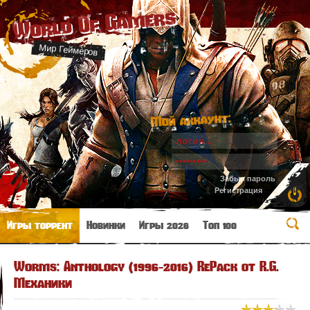
World Of Gamers
Мир Геймеров
Мой аккаунт:
Забыл пароль
Регистрация
Игры торрент
Новинки
Игры 2026
Топ 100
Worms: Anthology (1996-2016) RePack от R.G.
Механики