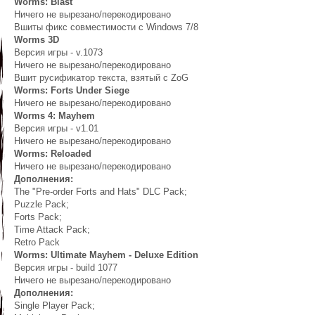
Worms: Blast
Ничего не вырезано/перекодировано
Вшиты фикс совместимости с Windows 7/8
Worms 3D
Версия игры - v.1073
Ничего не вырезано/перекодировано
Вшит русификатор текста, взятый с ZoG
Worms: Forts Under Siege
Ничего не вырезано/перекодировано
Worms 4: Mayhem
Версия игры - v1.01
Ничего не вырезано/перекодировано
Worms: Reloaded
Ничего не вырезано/перекодировано
Дополнения:
The "Pre-order Forts and Hats" DLC Pack;
Puzzle Pack;
Forts Pack;
Time Attack Pack;
Retro Pack
Worms: Ultimate Mayhem - Deluxe Edition
Версия игры - build 1077
Ничего не вырезано/перекодировано
Дополнения:
Single Player Pack;