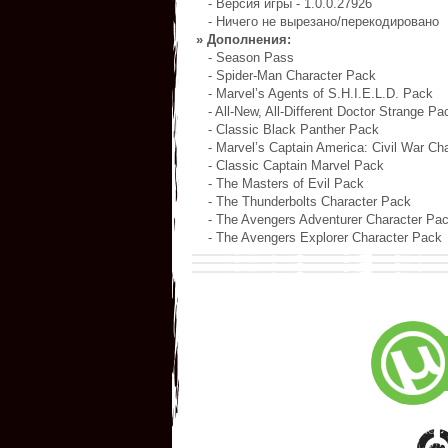
- Версия игры - 1.0.0.27926
- Ничего не вырезано/перекодировано
» Дополнения:
- Season Pass
- Spider-Man Character Pack
- Marvel’s Agents of S.H.I.E.L.D. Pack
- All-New, All-Different Doctor Strange Pa
- Classic Black Panther Pack
- Marvel’s Captain America: Civil War Ch
- Classic Captain Marvel Pack
- The Masters of Evil Pack
- The Thunderbolts Character Pack
- The Avengers Adventurer Character Pa
- The Avengers Explorer Character Pack