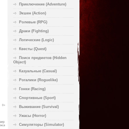
Приключение (Adventure)
Экшен (Action)
Ролевые (RPG)
Драки (Fighting)
Логические (Logic)
Квесты (Quest)
Поиск предметов (Hidden
Object)
Казуальные (Casual)
Рогалики (Roguelike)
Гонки (Racing)
Спортивные (Sport)
Выживание (Survival)
Ужасы (Horror)
Симуляторы (Simulator)