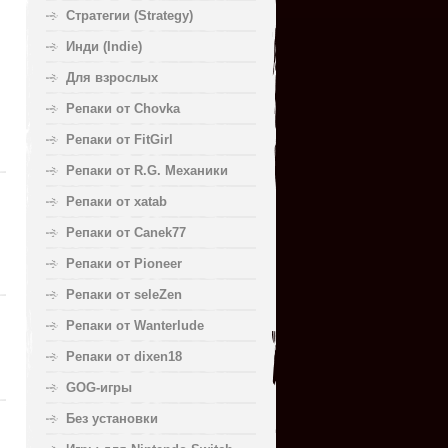
Стратегии (Strategy)
Инди (Indie)
Для взрослых
Репаки от Chovka
Репаки от FitGirl
Репаки от R.G. Механики
Репаки от xatab
Репаки от Canek77
Репаки от Pioneer
Репаки от seleZen
Репаки от Wanterlude
Репаки от dixen18
GOG-игры
Без установки