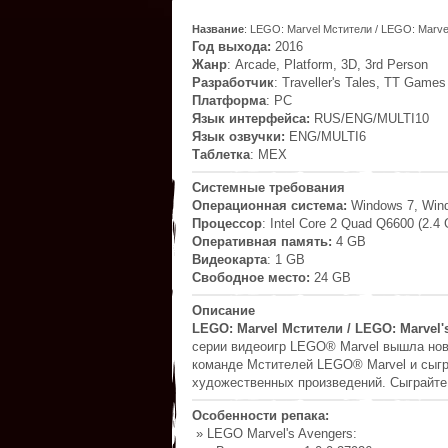
Название
: LEGO: Marvel Мстители / LEGO: Marve
Год выхода:
2016
Жанр
: Arcade, Platform, 3D, 3rd Person
Разработчик
: Traveller's Tales, TT Games
Платформа
: PC
Язык интерфейса:
RUS/ENG/MULTI10
Язык озвучки:
ENG/MULTI6
Таблетка
: MEX
Системные требования
Операционная система:
Windows 7, Win
Процессор
: Intel Core 2 Quad Q6600 (2.
Оперативная память:
4 GB
Видеокарта
: 1 GB
Свободное место:
24 GB
Описание
LEGO: Marvel Мстители / LEGO: Marvel'
серии видеоигр LEGO® Marvel вышла нов
команде Мстителей LEGO® Marvel и сыгр
художественных произведений. Сыграйте 
Особенности репака:
» LEGO Marvel's Avengers: