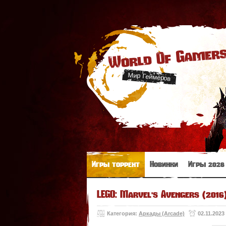
World Of Gamer
Мир Геймеров
Игры торрент
Новинки
Игры 2026
LEGO: Marvel's Avengers (2016
Категория:
Аркады (Arcade)
02.11.2023