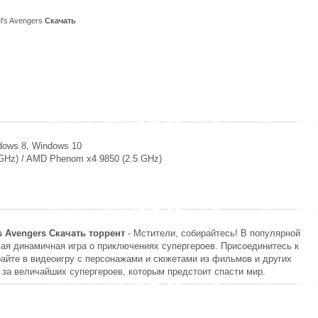
l's Avengers
Скачать
dows 8, Windows 10
4 GHz) / AMD Phenom x4 9850 (2.5 GHz)
s Avengers Скачать торрент
- Мстители, собирайтесь! В популярной
ая динамичная игра о приключениях супергероев. Присоединитесь к
айте в видеоигру с персонажами и сюжетами из фильмов и других
за величайших супергероев, которым предстоит спасти мир.