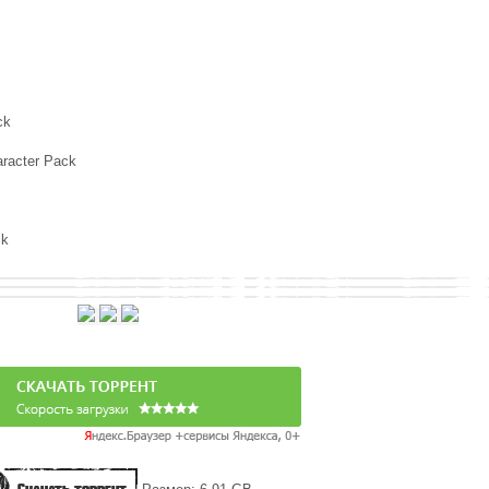
ck
aracter Pack
ck