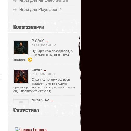
Игры для Nintendo Switch
Игры для Playstation 4
Комментарии
PaVuK
→
08.08.2026 08:49
Ну норм voic постарался, а
я думал не будет взлома
аватара
Levor
→
05.08.2026 06:06
Странно, почему релизер
указал что есть видимо
просмотрел что нет, не хороший человек
он, Спасибо что сказал !)
fr0zen142
→
05.08.2026 01:40
Статистика
нет Русской озвучки, зря
скачал
serg67
→
02.08.2026 17:03