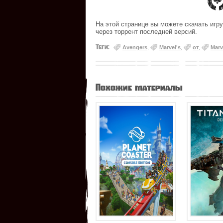
На этой странице вы можете скачать игру
через торрент последней версий.
Теги:
Avengers
,
Marvel's
,
от
,
Marv
Похожие материалы