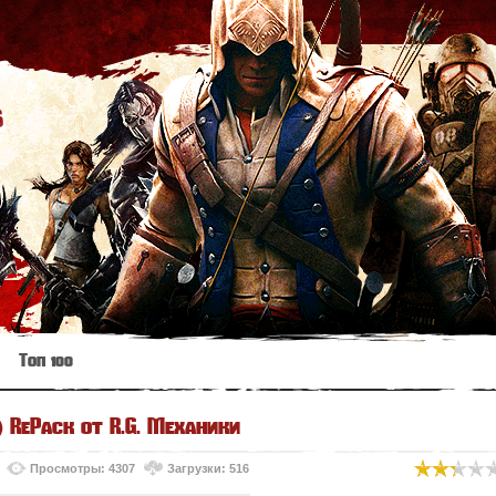
s
Топ 100
) RePack от R.G. Механики
Просмотры: 4307
Загрузки: 516