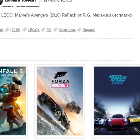
Скачать торрент
Размер: 6.91 GB
 LEGO: Marvel's Avengers (2016) RePack от R.G. Механики бесплатно
el
,
(2016)
,
LEGO:
,
PC
,
Мстители
,
Repack