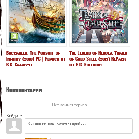
Buccaneer: The Pursuit of
The Legend of Heroes: Trails
Infamy (2010) PC | Repack от
of Cold Steel (2017) RePack
R.G. Catalyst
от R.G. Freedom
Комментарии
Нет комментариев
Войдите: