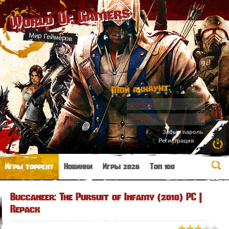
World Of Gamers
Мир Геймеров
Мой аккаунт:
Забыл пароль
Регистрация
Игры торрент
Новинки
Игры 2026
Топ 100
Buccaneer: The Pursuit of Infamy (2010) PC |
Repack