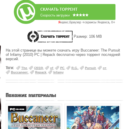
Скачать торрент
Размер: 106 MB
На этой странице вы можете скачать игру Buccaneer: The Pursuit
of Infamy (2010) PC | Repack бесплатно через торрент последней
версий.
Теги:
The
,
(2010)
,
of
,
PC
,
R.G.
,
Pursuit
,
от
,
Buccaneer:
,
Repack
,
Infamy
Похожие материалы