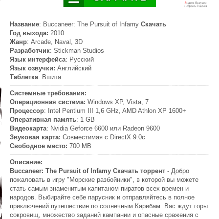
Название
: Buccaneer: The Pursuit of Infamy
Скачать
Год выхода:
2010
Жанр
: Arcade, Naval, 3D
Разработчик
: Stickman Studios
Язык интерфейса
: Русский
Язык озвучки:
Английский
Таблетка
: Вшита
Системные требования:
Операционная система:
Windows XP, Vista, 7
Процессор
: Intel Pentium III 1,6 GHz, AMD Athlon XP 1600+
Оперативная память
: 1 GB
Видеокарта
: Nvidia Geforce 6600 или Radeon 9600
Звуковая карта:
Совместимая с DirectX 9.0c
Свободное место:
700 MB
Описание:
Buccaneer: The Pursuit of Infamy Скачать торрент
- Добро
пожаловать в игру "Морские разбойники", в которой вы можете
стать самым знаменитым капитаном пиратов всех времен и
народов. Выбирайте себе парусник и отправляйтесь в полное
приключений путешествие по солнечным Карибам. Вас ждут горы
сокровищ, множество заданий кампании и опасные сражения с