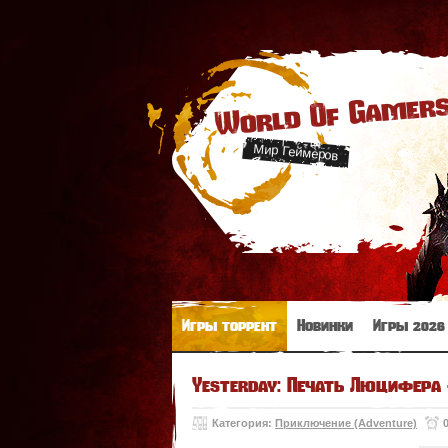
World Of Gamer
Мир Геймеров
Игры торрент
Новинки
Игры 2026
Yesterday: Печать Люцифера +
Категория:
Приключение (Adventure)