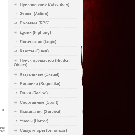
Приключение (Adventure)
Экшен (Action)
Ролевые (RPG)
Драки (Fighting)
Логические (Logic)
Квесты (Quest)
Поиск предметов (Hidden
Object)
Казуальные (Casual)
Рогалики (Roguelike)
Гонки (Racing)
Спортивные (Sport)
Выживание (Survival)
Ужасы (Horror)
Симуляторы (Simulator)