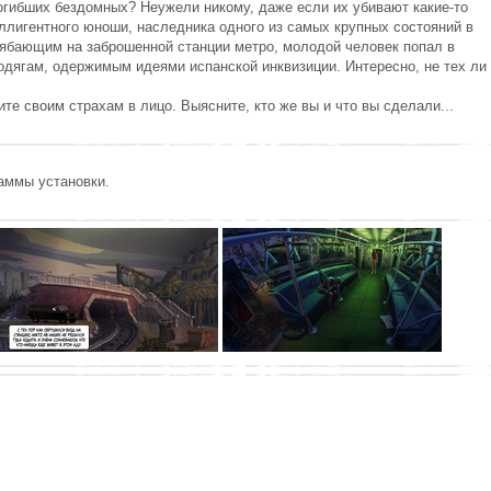
погибших бездомных? Неужели никому, даже если их убивают какие-то
еллигентного юноши, наследника одного из самых крупных состояний в
ябающим на заброшенной станции метро, молодой человек попал в
родягам, одержимым идеями испанской инквизиции. Интересно, не тех ли
те своим страхам в лицо. Выясните, кто же вы и что вы сделали...
раммы установки.