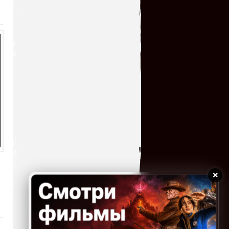
Великолепная
игрушка,огромное спасибо!!!
serg67
→
03.07.2026 17:28
Вот,толи дело игра как игра
без всяких заморочек,с
большим удовольствие
поиграл,огромное спасибо за игру!!!!
Homer
→
03.07.2026 16:40
Такая себе игра, не зашла
хотя нравится этот жанр)
kogokary
→
01.07.2026 02:17
Хорошая игра только для
детей. К сожалению нет
русской озвучки. Только перевод текста.
Игра очень простая, для детей до 7 лет.
×
Дети быстро теряют интерес, т.к. не...
kogokary
→
01.07.2026 02:13
Класная для игры вдвоем.
Есть комбинации ударов.