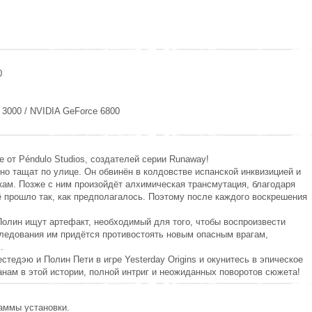
0
A 3000 / NVIDIA GeForce 6800
 от Péndulo Studios, создателей серии Runaway!
но тащат по улице. Он обвинён в колдовстве испанской инквизицией и
ткам. Позже с ним произойдёт алхимическая трансмутация, благодаря
сё прошло так, как предполагалось. Поэтому после каждого воскрешения
 Полин ищут артефакт, необходимый для того, чтобы воспроизвести
следования им придётся противостоять новым опасным врагам,
.
тедэю и Полин Пети в игре Yesterday Origins и окунитесь в эпическое
нам в этой истории, полной интриг и неожиданных поворотов сюжета!
раммы установки.