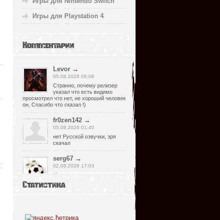
Игры для Nintendo Switch
Игры для Playstation 4
Комментарии
Levor
→
05.08.2026 06:06
Странно, почему релизер
указал что есть видимо
просмотрел что нет, не хороший человек
он, Спасибо что сказал !)
fr0zen142
→
05.08.2026 01:40
нет Русской озвучки, зря
скачал
serg67
→
02.08.2026 17:03
Игра интересная,а снизил
одну звезду за то что нет
Статистика
уменьшения экрана,играешь только на
полном мониторе,очень неудобно!
Спасибо за игру...
glbvoyea5806
→