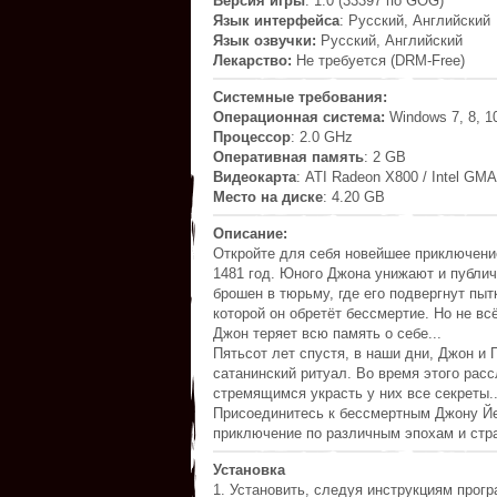
Версия игры
: 1.0 (33397 по GOG)
Язык интерфейса
: Русский, Английский
Язык озвучки:
Русский, Английский
Лекарство:
Не требуется (DRM-Free)
Системные требования:
Операционная система:
Windows 7, 8, 1
Процессор
: 2.0 GHz
Оперативная память
: 2 GB
Видеокарта
: ATI Radeon X800 / Intel GM
Место на диске
: 4.20 GB
Описание:
Откройте для себя новейшее приключение
1481 год. Юного Джона унижают и публич
брошен в тюрьму, где его подвергнут пы
которой он обретёт бессмертие. Но не в
Джон теряет всю память о себе...
Пятьсот лет спустя, в наши дни, Джон и
сатанинский ритуал. Во время этого рас
стремящимся украсть у них все секреты..
Присоединитесь к бессмертным Джону Йес
приключение по различным эпохам и стра
Установка
1. Установить, следуя инструкциям прог