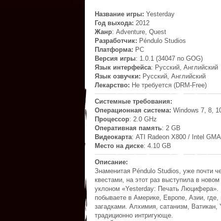
Название игры:
Yesterday
Год выхода:
2012
Жанр
: Adventure, Quest
Разработчик:
Péndulo Studios
Платформа:
PC
Версия игры
: 1.0.1 (34047 по GOG)
Язык интерфейса
: Русский, Английский
Язык озвучки:
Русский, Английский
Лекарство:
Не требуется (DRM-Free)
Системные требования:
Операционная система:
Windows 7, 8, 1
Процессор
: 2.0 GHz
Оперативная память
: 2 GB
Видеокарта
: ATI Radeon X800 / Intel GM
Место на диске
: 4.10 GB
Описание:
Знаменитая Péndulo Studios, уже почти 
квестами, на этот раз выступила в ново
уклоном «Yesterday: Печать Люцифера». 
побываете в Америке, Европе, Азии, где
загадками. Алхимия, сатанизм, Ватикан,
традиционно интригующе.