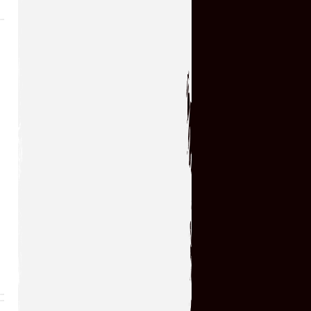
Отличная игрушка и как я ее
пропустил в свое
время,теперь поиграл с
удовольствием!!! Большое спасибо...
serg67
→
12.07.2026 23:52
Очень классная
игрушка,большое спасибо!!!
kogokary
→
10.07.2026 16:14
glbvoyea5806
→
10.07.2026 06:31
У кого нибудь есть чит код
на игру ?
serg67
→
09.07.2026 14:32
Сыграл в эту увлекательную
игрушку! Огромное всем
спасибо!!!!
serg67
→
04.07.2026 14:50