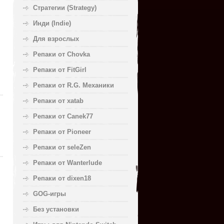
Стратегии (Strategy)
Инди (Indie)
Для взрослых
Репаки от Chovka
Репаки от FitGirl
Репаки от R.G. Механики
Репаки от xatab
Репаки от Canek77
Репаки от Pioneer
Репаки от seleZen
Репаки от Wanterlude
Репаки от dixen18
GOG-игры
Без установки