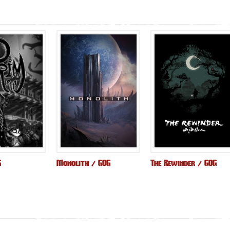
G
Monolith / GOG
The Rewinder / GOG