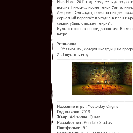
Нью-Йорк, 2011 год. Кому есть дело до 
психи? Никому... кроме Генри Уайта, инт
Америке. Однажды, помогая нищим, проз
серьёзный переплёт и угодил в плен к б
самых убийц отыскал Генри?..
Будьте готовы к неожиданностям. Взгляни
вчера.
Установка
1. Установить, следуя инструкциям прог
2. Запустить игру.
Название игры:
Yesterday Origins
Год выхода:
2016
Жанр
: Adventure, Quest
Разработчик:
Péndulo Studios
Платформа:
PC