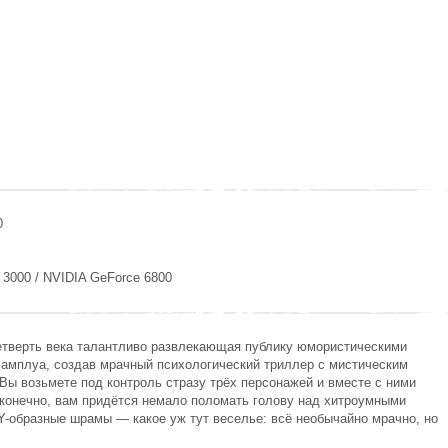
0
A 3000 / NVIDIA GeForce 6800
четверть века талантливо развлекающая публику юмористическими
м амплуа, создав мрачный психологический триллер с мистическим
Вы возьмете под контроль стразу трёх персонажей и вместе с ними
, конечно, вам придётся немало поломать голову над хитроумными
 Y-образные шрамы — какое уж тут веселье: всё необычайно мрачно, но