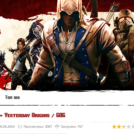
s
Топ 100
 Yesterday Origins / GOG
06.05.2024
Просмотры: 3087
Загрузки: 767