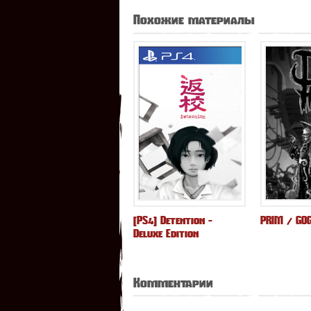
Похожие материалы
[PS4] Detention -
PRIM / GO
Deluxe Edition
Комментарии