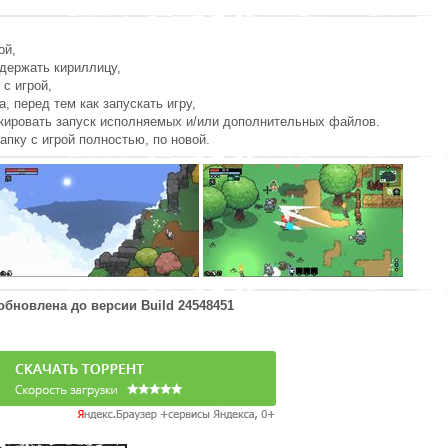
ой,
держать кириллицу,
 с игрой,
а, перед тем как запускать игру,
окировать запуск исполняемых и/или дополнительных файлов.
апку с игрой полностью, по новой.
 обновлена до версии
Build 24548451