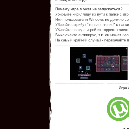
Почему игра может не запускаться?
Убирайте кириллицу из пути к папке с игр
Имя пользователя Windows не должно со
Убирайте атрибут "только чтение" с папки
Убирайте папку с игрой из торрент-клиент
Выключайте антивирус, т.к. он может бл
На самый крайний случай - перекачайте п
Игра