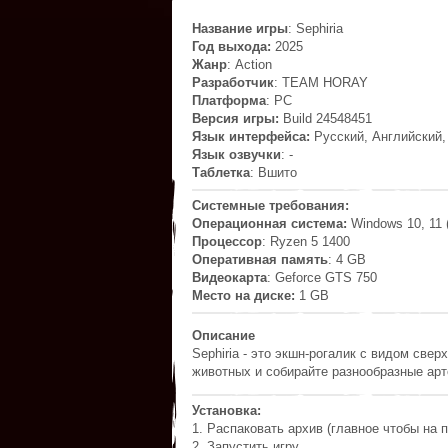
Название игры
: Sephiria
Год выхода:
2025
Жанр
: Action
Разработчик
: TEAM HORAY
Платформа
: PC
Версия игры:
Build 24548451
Язык интерфейса:
Русский, Английский,
Язык озвучки
: -
Таблетка
: Вшито
Системные требования:
Операционная система:
Windows 10, 11 (
Процессор
: Ryzen 5 1400
Оперативная память
: 4 GB
Видеокарта
: Geforce GTS 750
Место на диске:
1 GB
Описание
Sephiria - это экшн-рогалик с видом све
животных и собирайте разнообразные арт
Установка:
1. Распаковать архив (главное чтобы на п
2. Запустить игру.