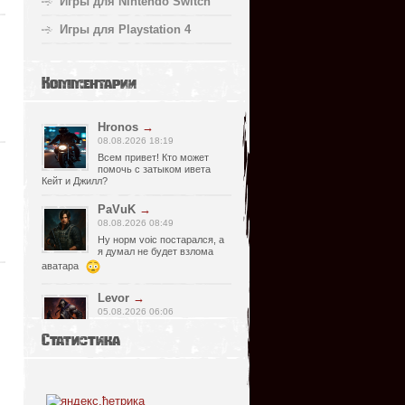
Игры для Nintendo Switch
Игры для Playstation 4
Комментарии
Hronos
→
08.08.2026 18:19
Всем привет! Кто может
помочь с затыком ивета
Кейт и Джилл?
PaVuK
→
08.08.2026 08:49
Ну норм voic постарался, а
я думал не будет взлома
аватара
Levor
→
05.08.2026 06:06
Странно, почему релизер
Статистика
указал что есть видимо
просмотрел что нет, не хороший человек
он, Спасибо что сказал !)
fr0zen142
→