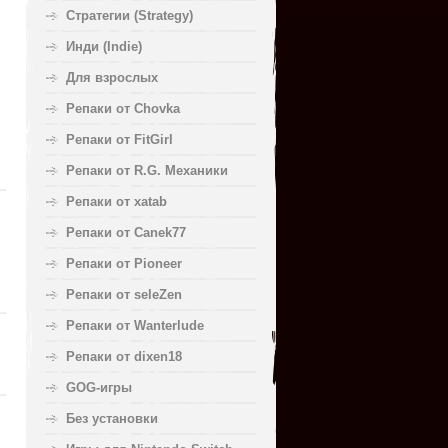
Стратегии (Strategy)
Инди (Indie)
Для взрослых
Репаки от Chovka
Репаки от FitGirl
Репаки от R.G. Механики
Репаки от xatab
Репаки от Canek77
Репаки от Pioneer
Репаки от seleZen
Репаки от Wanterlude
Репаки от dixen18
GOG-игры
Без установки