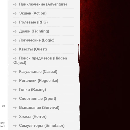
Приключение (Adventure)
Экшен (Action)
Ролевые (RPG)
Драки (Fighting)
Логические (Logic)
Квесты (Quest)
Поиск предметов (Hidden
Object)
Казуальные (Casual)
Рогалики (Roguelike)
Гонки (Racing)
Спортивные (Sport)
Выживание (Survival)
Ужасы (Horror)
Симуляторы (Simulator)