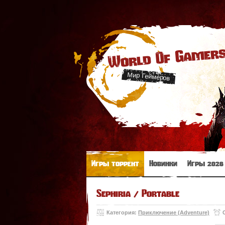
World Of Gamer
Мир Геймеров
Игры торрент
Новинки
Игры 2026
Sephiria / Portable
Категория:
Приключение (Adventure)