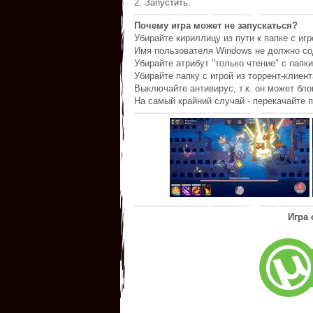
2. Запустить.
Почему игра может не запускаться?
Убирайте кириллицу из пути к папке с игр
Имя пользователя Windows не должно со
Убирайте атрибут "только чтение" с папки
Убирайте папку с игрой из торрент-клиент
Выключайте антивирус, т.к. он может бл
На самый крайний случай - перекачайте п
Игра