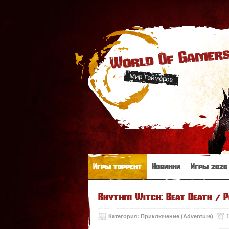
World Of Gamer
Мир Геймеров
Игры торрент
Новинки
Игры 2026
Rhythm Witch: Beat Death / P
Категория:
Приключение (Adventure)