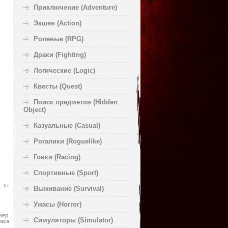
Приключение (Adventure)
Экшен (Action)
Ролевые (RPG)
Драки (Fighting)
Логические (Logic)
Квесты (Quest)
Поиск предметов (Hidden
Object)
Казуальные (Casual)
Рогалики (Roguelike)
Гонки (Racing)
Спортивные (Sport)
Выживание (Survival)
Ужасы (Horror)
Симуляторы (Simulator)