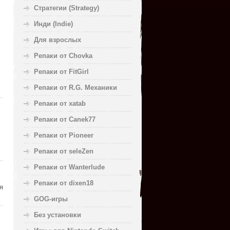
Стратегии (Strategy)
Инди (Indie)
Для взрослых
Репаки от Chovka
Репаки от FitGirl
Репаки от R.G. Механики
Репаки от xatab
Репаки от Canek77
Репаки от Pioneer
Репаки от seleZen
Репаки от Wanterlude
Репаки от dixen18
я
GOG-игры
Без установки