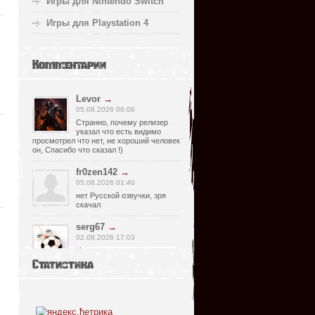
Игры для Nintendo Switch
Игры для Playstation 4
Комментарии
Levor
→
05.08.2026 06:06
Странно, почему релизер
указал что есть видимо
просмотрел что нет, не хороший человек
он, Спасибо что сказал !)
fr0zen142
→
05.08.2026 01:40
нет Русской озвучки, зря
скачал
serg67
→
02.08.2026 17:03
Игра интересная,а снизил
одну звезду за то что нет
Статистика
уменьшения экрана,играешь только на
полном мониторе,очень неудобно!
Спасибо за игру...
glbvoyea5806
→