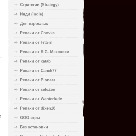
Стратегии (Strategy)
Инди (Indie)
Для взрослых
Репаки от Chovka
Репаки от FitGirl
Репаки от R.G. Механики
Репаки от xatab
Репаки от Canek77
Репаки от Pioneer
Репаки от seleZen
Репаки от Wanterlude
Репаки от dixen18
ю
GOG-игры
й
Без установки