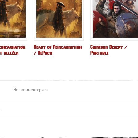
eincarnation
Beast of Reincarnation
Crimson Desert /
т seleZen
/ RePack
Portable
Нет комментариев