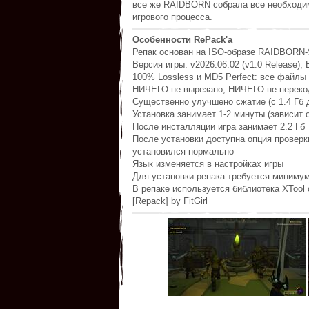
все же RAIDBORN собрала все необходимо
игрового процесса.
Особенности RePack'а
Репак основан на ISO-образе RAIDBORN-SK
Версия игры: v2026.06.02 (v1.0 Release); 
100% Lossless и MD5 Perfect: все файлы
НИЧЕГО не вырезано, НИЧЕГО не переко
Существенно улучшено сжатие (с 1.4 Гб 
Установка занимает 1-2 минуты (зависит 
После инсталляции игра занимает 2.2 Гб
После установки доступна опция проверк
установился нормально
Язык изменяется в настройках игры
Для установки репака требуется минимум
В репаке используется библиотека XTool 
[Repack] by FitGirl