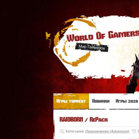
World Of Gamer
Мир Геймеров
Игры торрент
Новинки
Игры 2026
RAIDBORN / RePack
Категория:
Приключение (Adventure)