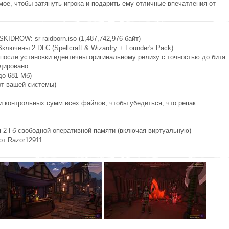
е, чтобы затянуть игрока и подарить ему отличные впечатления от
IDROW: sr-raidborn.iso (1,487,742,976 байт)
Включены 2 DLC (Spellcraft & Wizardry + Founder's Pack)
 после установки идентичны оригинальному релизу с точностью до бита
дировано
до 681 Мб)
от вашей системы)
и контрольных сумм всех файлов, чтобы убедиться, что репак
 2 Гб свободной оперативной памяти (включая виртуальную)
от Razor12911