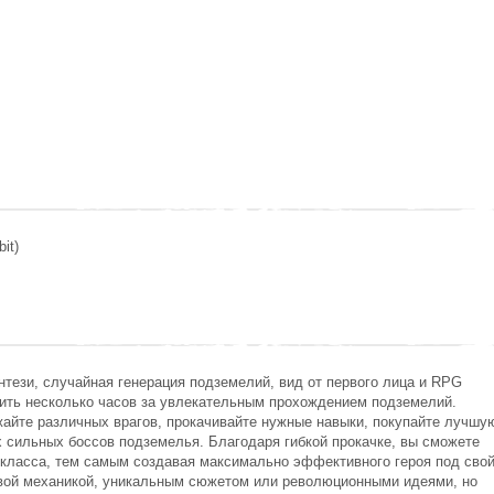
it)
тези, случайная генерация подземелий, вид от первого лица и RPG
бить несколько часов за увлекательным прохождением подземелий.
айте различных врагов, прокачивайте нужные навыки, покупайте лучшу
х сильных боссов подземелья. Благодаря гибкой прокачке, вы сможете
дкласса, тем самым создавая максимально эффективного героя под сво
новой механикой, уникальным сюжетом или революционными идеями, но