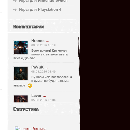
Игры для Nintendo Switch
Игры для Playstation 4
Комментарии
Hronos
→
08.08.2026 18:19
Всем привет! Кто может
помочь с затыком ивета
Кейт и Джилл?
PaVuK
→
08.08.2026 08:49
Ну норм voic постарался, а
я думал не будет взлома
аватара
Levor
→
05.08.2026 06:06
Странно, почему релизер
Статистика
указал что есть видимо
просмотрел что нет, не хороший человек
он, Спасибо что сказал !)
fr0zen142
→