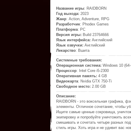
Название игры
: RAIDBORN
Год выхода:
2023
Жанр
: Action, Adventure, RPG
Разработчик
: Phodex Games
Платформа
: PC
Версия игры:
Build 23764666
Язык интерфейса:
Английский
Язык озвучки:
Английский
Лекарство
: Вшита
Системные требования:
Операционная система:
Windows 10 (64-b
Процессор
: Intel Core i5-2300
Оперативная память:
4 GB
Видеокарта
: Nvidia GTX 750-Ti
Свободное место
:
2.00 GB
Описание:
RAIDBORN - это воксельная графика, фэн
элементы. Отличное сочетание, чтобы у
Ищите самые ценные сокровища, уничтож
экипировку и попробуйте уничтожить все
смешивать и сочетать четыре разных по
стиль игры. Хоть игра и не удивит вас 