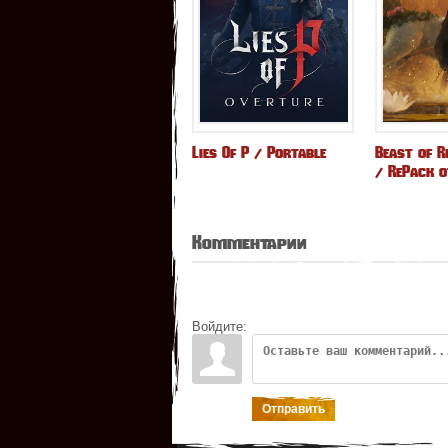
Lies Of P / Portable
Beast of R
/ RePack о
Комментарии
Войдите:
Отправить