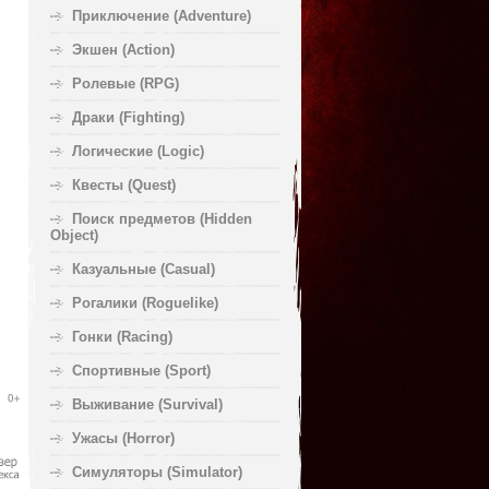
Приключение (Adventure)
Экшен (Action)
Ролевые (RPG)
Драки (Fighting)
Логические (Logic)
Квесты (Quest)
Поиск предметов (Hidden
Object)
Казуальные (Casual)
Рогалики (Roguelike)
Гонки (Racing)
Спортивные (Sport)
Выживание (Survival)
Ужасы (Horror)
Симуляторы (Simulator)