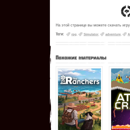
На этой странице вы можете скачать игру 
Теги:
rpg
,
Simulator
,
adventure
,
A
Похожие материалы