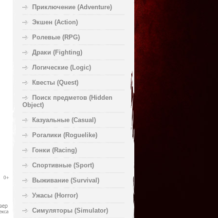
Приключение (Adventure)
Экшен (Action)
Ролевые (RPG)
Драки (Fighting)
Логические (Logic)
Квесты (Quest)
Поиск предметов (Hidden
Object)
Казуальные (Casual)
Рогалики (Roguelike)
Гонки (Racing)
Спортивные (Sport)
Выживание (Survival)
Ужасы (Horror)
Симуляторы (Simulator)