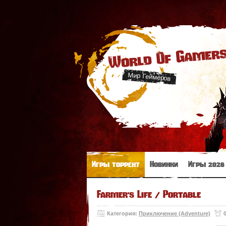
World Of Gamer
Мир Геймеров
Игры торрент
Новинки
Игры 2026
Farmer's Life / Portable
Категория:
Приключение (Adventure)