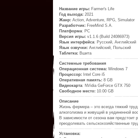
Название игры:
Farmer's Life
Год выхода:
2021
Жанр:
Action, Adventure, RPG, Simulator
Разработчик:
FreeMind S.A.
Платформа
: PC
Версия игры:
v1.1.6 (Build 24086973)
Язык интерфейса
: Русский, Английский
Язык озвучки:
Английский, Польский
Таблетка:
Вшита
Системные требования
Операционная система:
Windows 7
Процессор:
Intel Core i5
Оперативная память:
8 GB
Видеокарта
: NVidia GeForce GTX 750
Свободное место:
10.00 GB
Описание
Жизнь фермера – это всегда тяжкий труд
алкоголизма и живущий в уединенной во
В зависимости от сезона вам предстоит 
преодолевать сельскохозяйственные труд
Установка: