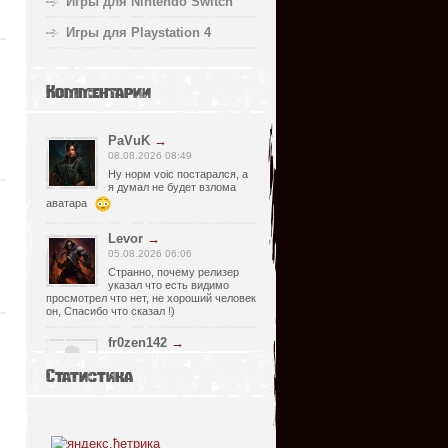
Игры для Nintendo Switch
Игры для Playstation 4
Комментарии
PaVuK
→
08.08.2026 08:49
Ну норм voic постарался, а
я думал не будет взлома
аватара
Levor
→
05.08.2026 06:06
Странно, почему релизер
указал что есть видимо
просмотрел что нет, не хороший человек
он, Спасибо что сказал !)
fr0zen142
→
05.08.2026 01:40
Статистика
нет Русской озвучки, зря
скачал
serg67
→
02.08.2026 17:03