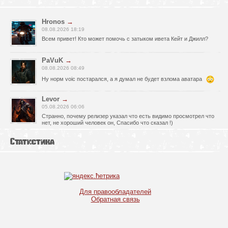
Hronos
→
08.08.2026 18:19
Всем привет! Кто может помочь с затыком ивета Кейт и Джилл?
PaVuK
→
08.08.2026 08:49
Ну норм voic постарался, а я думал не будет взлома аватара
Levor
→
05.08.2026 06:06
Странно, почему релизер указал что есть видимо просмотрел что
нет, не хороший человек он, Спасибо что сказал !)
fr0zen142
→
Статистика
05.08.2026 01:40
нет Русской озвучки, зря скачал
serg67
→
02.08.2026 17:03
Для правообладателей
Игра интересная,а снизил одну звезду за то что нет уменьшения
Обратная связь
экрана,играешь только на полном мониторе,очень неудобно!
Спасибо за игру!!!
glbvoyea5806
→