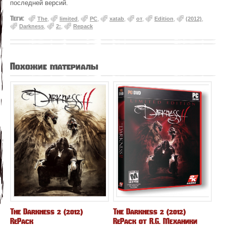
последней версий.
Теги:
The
,
limited
,
PC
,
xatab
,
от
,
Edition
,
(2012)
,
Darkness
,
2:
,
Repack
Похожие материалы
The Darkness 2 (2012)
The Darkness 2 (2012)
RePack
RePack от R.G. Механики