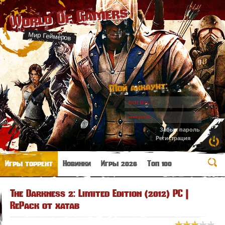
World Of Gamers
Мир Геймеров
Мой аккаунт:
Забыл пароль
Регистрация
Игры торрент
Новинки
Игры 2026
Топ 100
The Darkness 2: Limited Edition (2012) PC |
RePack от xatab