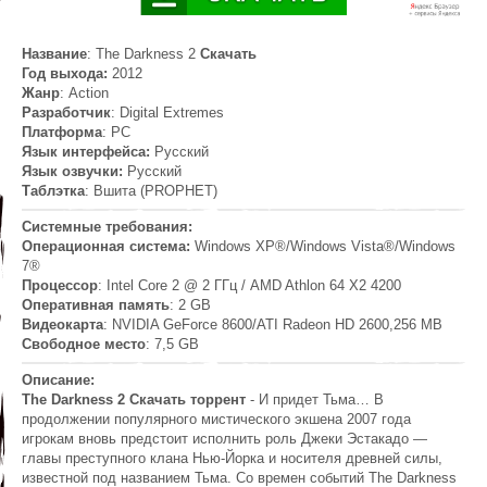
Название
: The Darkness 2
Скачать
Год выхода:
2012
Жанр
: Action
Разработчик
: Digital Extremes
Платформа
: PC
Язык интерфейса:
Русский
Язык озвучки:
Русский
Таблэтка
: Вшита (PROPHET)
Системные требования:
Операционная система:
Windows ХР®/Windows Vista®/Windows
7®
Процессор
: Intel Core 2 @ 2 ГГц / AMD Athlon 64 X2 4200
Оперативная память
: 2 GB
Видеокарта
: NVIDIA GeForce 8600/ATI Radeon HD 2600,256 MB
Свободное место
: 7,5 GB
Описание:
The Darkness 2 Скачать торрент
- И придет Тьма… В
продолжении популярного мистического экшена 2007 года
игрокам вновь предстоит исполнить роль Джеки Эстакадо —
главы преступного клана Нью-Йорка и носителя древней силы,
известной под названием Тьма. Со времен событий The Darkness