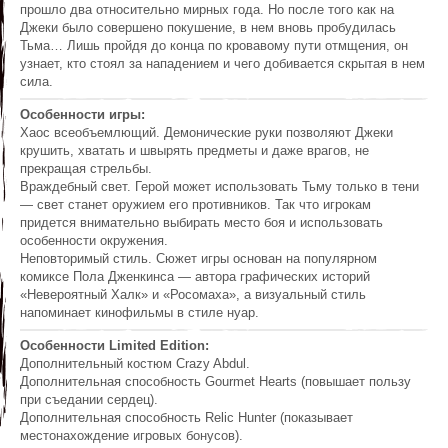
прошло два относительно мирных года. Но после того как на
Джеки было совершено покушение, в нем вновь пробудилась
Тьма… Лишь пройдя до конца по кровавому пути отмщения, он
узнает, кто стоял за нападением и чего добивается скрытая в нем
сила.
Особенности игры:
Хаос всеобъемлющий. Демонические руки позволяют Джеки
крушить, хватать и швырять предметы и даже врагов, не
прекращая стрельбы.
Враждебный свет. Герой может использовать Тьму только в тени
— свет станет оружием его противников. Так что игрокам
придется внимательно выбирать место боя и использовать
особенности окружения.
Неповторимый стиль. Сюжет игры основан на популярном
комиксе Пола Дженкинса — автора графических историй
«Невероятный Халк» и «Росомаха», а визуальный стиль
напоминает кинофильмы в стиле нуар.
Особенности Limited Edition:
Дополнительный костюм Crazy Abdul.
Дополнительная способность Gourmet Hearts (повышает пользу
при съедании сердец).
Дополнительная способность Relic Hunter (показывает
местонахождение игровых бонусов).