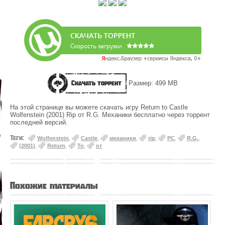
Скачать торрент
Размер: 499 MB
На этой странице вы можете скачать игру Return to Castle
Wolfenstein (2001) Rip от R.G. Механики бесплатно через торрент
последней версий.
Теги:
Wolfenstein
,
Castle
,
механики
,
rip
,
PC
,
R.G.
,
(2001)
,
Return
,
To
,
от
Похожие материалы