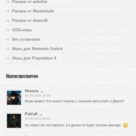
Репаки от seleZen
Репаки от Wanterlude
Репаки от dixen18
GOG-игры
Без установки
Игры для Nintendo Switch
Игры для Playstation 4
Комментарии
Hronos
→
08.08.2026 18:19
Всем привет! Кто может помочь с затыком ивета Кейт и Джилл?
PaVuK
→
08.08.2026 08:49
Ну норм voic постарался, а я думал не будет взлома аватара