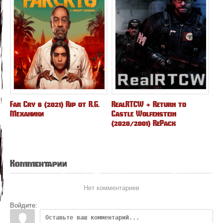
Far Cry 6 (2021) Rip от R.G.
RealRTCW + Return to
Механики
Castle Wolfenstein
(2020/2001) RePack
Комментарии
Нет комментариев
Войдите: