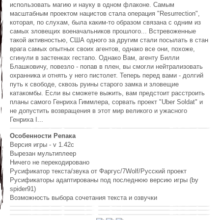
использовать магию и науку в одном флаконе. Самым
масштабным проектом нацистов стала операция "Resurrection",
которая, по слухам, была каким-то образом связана с одним из
самых зловещих военачальников прошлого... Встревоженные
такой активностью, США одного за другим стали посылать в стан
врага самых опытных своих агентов, однако все они, похоже,
сгинули в застенках гестапо. Однако Вам, агенту Билли
Блашковичу, повезло - попав в плен, вы смогли нейтрализовать
охранника и отнять у него пистолет. Теперь перед вами - долгий
путь к свободе, сквозь руины старого замка и зловещие
катакомбы. Если вы сможете выжить, вам предстоит расстроить
планы самого Генриха Гиммлера, сорвать проект "Uber Soldat" и
не допустить возвращения в этот мир великого и ужасного
Генриха I...
Особенности Репака
Версия игры - v 1.42c
Вырезан мультиплеер
Ничего не перекодировано
Русификатор текста/звука от Фаргус/7Wolf/Русский проект
Русификаторы адаптированы под последнюю версию игры (by
spider91)
Возможность выбора сочетания текста и озвучки