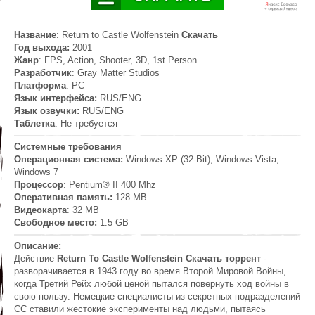
Название
: Return to Castle Wolfenstein
Скачать
Год выхода:
2001
Жанр
: FPS, Action, Shooter, 3D, 1st Person
Разработчик
: Gray Matter Studios
Платформа
: РС
Язык интерфейса:
RUS/ENG
Язык озвучки:
RUS/ENG
Таблетка
: Не требуется
Системные требования
Операционная система:
Windows XP (32-Bit), Windows Vista,
Windows 7
Процессор
: Pentium® II 400 Mhz
Оперативная память:
128 MB
Видеокарта
: 32 MB
Свободное место:
1.5 GB
Описание:
Действие
Return To Castle Wolfenstein Скачать торрент
-
разворачивается в 1943 году во время Второй Мировой Войны,
когда Третий Рейх любой ценой пытался повернуть ход войны в
свою пользу. Немецкие специалисты из секретных подразделений
СС ставили жестокие эксперименты над людьми, пытаясь