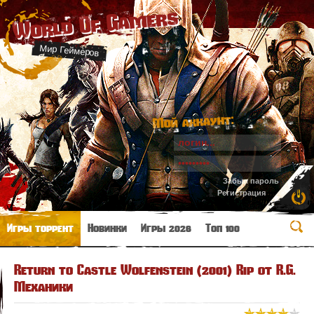
World Of Gamers
Мир Геймеров
Мой аккаунт:
Забыл пароль
Регистрация
Игры торрент
Новинки
Игры 2026
Топ 100
Return to Castle Wolfenstein (2001) Rip от R.G.
Механики