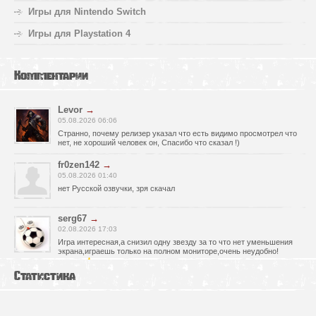
Игры для Nintendo Switch
Игры для Playstation 4
Комментарии
Levor
→
05.08.2026 06:06
Странно, почему релизер указал что есть видимо просмотрел что
нет, не хороший человек он, Спасибо что сказал !)
fr0zen142
→
05.08.2026 01:40
нет Русской озвучки, зря скачал
serg67
→
02.08.2026 17:03
Игра интересная,а снизил одну звезду за то что нет уменьшения
экрана,играешь только на полном мониторе,очень неудобно!
Спасибо за игру!!!
Статистика
glbvoyea5806
→
01.08.2026 10:03
Висит задание На штурм а что делать дальше не пойму всё