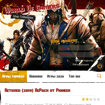
World Of Gamers
Мир Геймеров
Мой аккаунт:
Забыл пароль
Регистрация
Игры торрент
Новинки
Игры 2026
Топ 100
Retimed (2019) RePack от Pioneer
Категория:
Экшен (Action)
04.11.2023
Просмотры: 1815