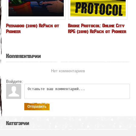
Peekaboo (2019) RePack от
Broke Protocol: Online City
Pioneer
RPG (2019) RePack от Pioneer
Комментарии
Нет комментариев
Войдите:
Отправить
Категории