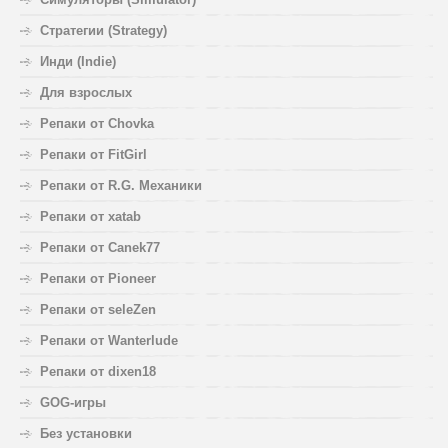
Стратегии (Strategy)
Инди (Indie)
Для взрослых
Репаки от Chovka
Репаки от FitGirl
Репаки от R.G. Механики
Репаки от xatab
Репаки от Canek77
Репаки от Pioneer
Репаки от seleZen
Репаки от Wanterlude
Репаки от dixen18
GOG-игры
Без установки