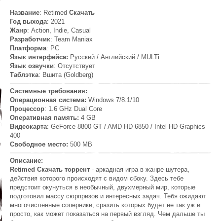
Название
: Retimed
Скачать
Год выхода
: 2021
Жанр
: Action, Indie, Casual
Разработчик
: Team Maniax
Платформа
: PC
Язык интерфейса:
Русский / Английский / MULTi
Язык озвучки
: Отсутствует
Таблэтка
: Вшита (Goldberg)
Системные требования:
Операционная система:
Windows 7/8.1/10
Процессор
: 1.6 GHz Dual Core
Оперативная память:
4 GB
Видеокарта
: GeForce 8800 GT / AMD HD 6850 / Intel HD Graphics
400
Свободное место:
500 MB
Описание:
Retimed Скачать торрент
- аркадная игра в жанре шутера,
действия которого происходят с видом сбоку. Здесь тебе
предстоит окунуться в необычный, двухмерный мир, которые
подготовил массу сюрпризов и интересных задач. Тебя ожидают
многочисленные соперники, сразить которых будет не так уж и
просто, как может показаться на первый взгляд. Чем дальше ты