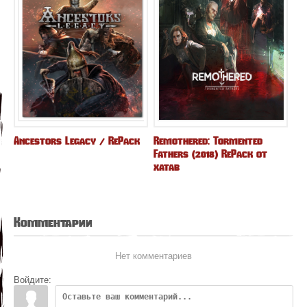
Ancestors Legacy / RePack
Remothered: Tormented
Fathers (2018) RePack от
xatab
Комментарии
Нет комментариев
Войдите: