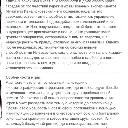
элитных войск Иэн живет в безопасности в доме своего брата,
страдая от последствий пережитых им военных экспериментов.
Мучители Иэна исковеркали его сознание, наделив его
сверхъестественными способностями, такими как управление
временем и телекинез. Под воздействием галлюцинаций и из
жажды мести Иэн, заручившись поддержкой брата, отправляется
в будоражащее приключение с целью найти руководителей
группы заговорщиков, сотворивших с ним те зверства, и в
надежде раскрыть правду, стоящую за его истязаниями. Однако
после нескольких экспериментов со своими новыми
способностями Иэн осознает, какую опасность они таят: с каждым
разом его рассудок становится все слабее и слабее, и в него
начинает проникать нечто ужасающее и не поддающееся
человеческому пониманию.
Особенности игры:
Past Cure – это опыт, основанный на истории с
кинематографическими фрагментами, где игрок следует борьбе
измученного мужчины, ищущего разгадку в пробелах своей
памяти. Увлекательный сюжет сопровождается уровнями, где
игрок может разгадать всю темную историю до самого конца.
Прояви свою храбрость и срази своих противников с помощью
манипуляций со временем в огнестрельном бою или брутальном
рукопашном сражении, в котором слышен хруст костей. Или
используй бесшумный режим, где с помощью незаметного