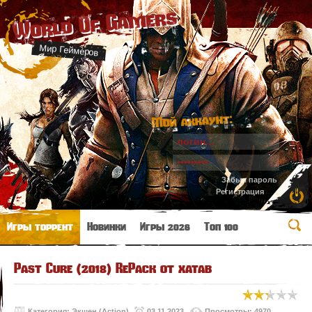
World Of Gamers
Мир Геймеров
Мой аккаунт:
Забыл пароль
Регистрация
Игры торрент
Новинки
Игры 2026
Топ 100
Past Cure (2018) RePack от xatab
Категория:
Экшен (Action)
03.11.2023
Просмотры: 4970