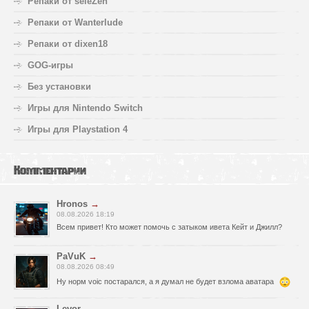
Репаки от seleZen
Репаки от Wanterlude
Репаки от dixen18
GOG-игры
Без установки
Игры для Nintendo Switch
Игры для Playstation 4
Комментарии
Hronos
→
08.08.2026 18:19
Всем привет! Кто может помочь с затыком ивета Кейт и Джилл?
PaVuK
→
08.08.2026 08:49
Ну норм voic постарался, а я думал не будет взлома аватара
Levor
→