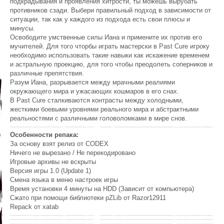
подкрадывания и проявления хитрости, ты можешь вырубать
противников сзади. Выбери правильный подход в зависимости от
ситуации, так как у каждого из подхода есть свои плюсы и
минусы.
Освободите умственные силы Иана и примените их против его
мучителей. Для того чторбы играть мастерски в Past Cure игроку
необходимо использовать такие навыки как искажение временем
и астральную проекцию, для того чтобы преодолеть соперников и
различные препятствия.
Разум Иана, разрывается между мрачными реалиями
окружающего мира и ужасающих кошмаров в его снах.
В Past Cure сталкиваются контрасты между холодными,
жесткими боевыми уровнями реального мира и абстрактными
реальностями с различными головоломками в мире снов.
Особенности репака:
За основу взят релиз от CODEX
Ничего не вырезано / Не перекодировано
Игровые архивы не вскрыты
Версия игры 1.0 (Update 1)
Смена языка в меню настроек игры
Время установки 4 минуты на HDD (Зависит от компьютера)
Сжато при помощи библиотеки pZLib от Razor12911
Repack от xatab