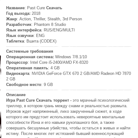
Название
: Past Cure
Скачать
Год выхода:
2018
Жанр
: Action, Thriller, Stealth, 3rd Person
Разработчик
: Phantom 8 Studio
Язык интерфейса
: RUS/ENG/MULTI
Язык озвучки
: ENG
Таблетка
: Вшита (CODEX)
Системные требования
Операционная система:
Windows 7/8.1/10
Процессор
: Intel Core i5-2400/AMD FX-8320
Оперативная память
: 4 GB
Видеокарта
: NVIDIA GeForce GTX 670 2 GB/AMD Radeon HD 7870
2 GB
Свободное место
: 9 GB
Описание
Игра Past Cure Скачать торрент -
это мрачный психологический
триллер, в котором грань между снами и реальностью размыта.
Игроков ждет напряженный, лихо закрученный сюжет, в ходе
которого им предстоит использовать невероятные ментальные
способности Иэна и его навыки рукопашного боя, а также
совершать бесшумные убийства, чтобы остаться в живых и найти
истину. После многих лет истязаний бывший военнослужащий