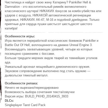
Чистилища и найдет свою жену Катерину? Paіnkiller Hеll &
Damnаtion - это восхитительный римейк великолепного
классического шутера! НИКАКИХ бонусов за комбо-убийства или
ударов с воздуха, НИКАКОЙ автоматической регенерации
здоровья, НИКАКИХ АК-47, M-16 и подобной дребедени. Только
приятные для сердца пушки шестьсот шестьдесят шестого
калибра!
Особенности игры:
Игра является переработкой классических боевиков Painkiller и
Battle Out Of Hell, воплощенного на движке Unreal Engine 3.
Восемнадцать захватывающих уровней, четыре из которых
посвящено сражениям с боссами.
Больше тридцати мерзких видов тварей из темнейших уголков
ада.
Уникальный арсенал мощнейшего демонического оружия.
Звуковое сопровождение выполнено под стать оружию —
дьявольски тяжелый металл.
Особенности репака:
Ничего не вырезано/перекодировано
Возможность выбора сочетания текста/озвучки
Версия игры: BUILD_PKHD_20140415_3933
DLCs:
Sіngleplayer Tarot Card Pаck