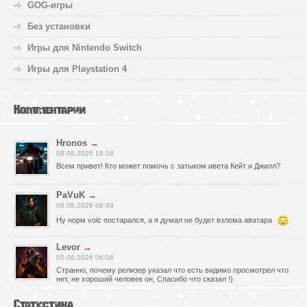
GOG-игры
Без установки
Игры для Nintendo Switch
Игры для Playstation 4
Комментарии
Hronos
→
08.08.2026 18:19
Всем привет! Кто может помочь с затыком ивета Кейт и Джилл?
PaVuK
→
08.08.2026 08:49
Ну норм voic постарался, а я думал не будет взлома аватара
Levor
→
05.08.2026 06:06
Странно, почему релизер указал что есть видимо просмотрел что
нет, не хороший человек он, Спасибо что сказал !)
fr0zen142
→
Статистика