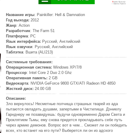
Название игры
: Painkiller: Hell & Damnation
Год выхода:
2012
Жанр
: Action
Разработчик
: The Farm 51
Платформа
: PC
Язык интерфейса:
Русский, Английский
Язык озвучки
: Русский, Английский
Таблэтка
: Вшита (ALI213)
Системные требования:
Операционная система:
Windows XP/7/8
Процессор
: Intel Core 2 Duo 2.0 Ghz
Оперативная память:
2 GB
Видеокарта
: NVIDIA GeForce 9800 GTX/ATI Radeon HD 4850
Жесткий диск:
24.00 GB
Описание:
Зло вернулось! Несметные полчища страшных тварей из ада
пытаются овладеть душами, запертыми в Чистилище. Дэниелу
Гарнднеру не позавидуешь: будучи одновременно Даром Света и
Проклятием Тьмы, ему снова придется прокладывать себе путь
через армию демонов. Вопрос вот в чем... Сможет ли он победить
всех, кто встанет на его пути? Выберется ли он из адского