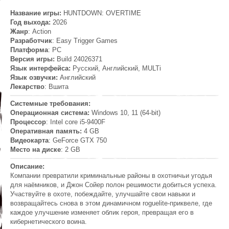
Название игры:
HUNTDOWN: OVERTIME
Год выхода:
2026
Жанр
: Action
Разработчик
: Easy Trigger Games
Платформа
: PC
Версия игры:
Build 24026371
Язык интерфейса:
Русский, Английский, MULTi
Язык озвучки:
Английский
Лекарство
: Вшита
Системные требования
:
Операционная система:
Windows 10, 11 (64-bit)
Процессор
: Intel core i5-9400F
Оперативная память:
4 GB
Видеокарта
: GeForce GTX 750
Место на диске
: 2 GB
Описание:
Компании превратили криминальные районы в охотничьи угодья
для наёмников, и Джон Сойер полон решимости добиться успеха.
Участвуйте в охоте, побеждайте, улучшайте свои навыки и
возвращайтесь снова в этом динамичном roguelite-приквеле, где
каждое улучшение изменяет облик героя, превращая его в
кибернетического воина.