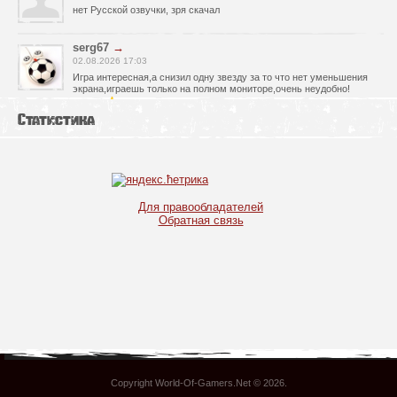
нет Русской озвучки, зря скачал
serg67
→
02.08.2026 17:03
Игра интересная,а снизил одну звезду за то что нет уменьшения
экрана,играешь только на полном мониторе,очень неудобно!
Спасибо за игру!!!
Статистика
glbvoyea5806
→
01.08.2026 10:03
Висит задание На штурм а что делать дальше не пойму всё
испробовал?
serg67
→
Для правообладателей
30.07.2026 00:43
Обратная связь
Просто шикарная игрушка! Спасибо огромное!!!
Max54
→
25.07.2026 11:53
как быть если при окончании дня игра вылитает?
serg67
→
21.07.2026 16:32
Отличная игрушка,как и вся серия,огромное спасибо!!!
Copyright World-Of-Gamers.Net © 2026
.