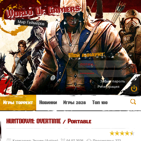
World Of Gamers
Мир Геймеров
Мой аккаунт:
Забыл пароль
Регистрация
Игры торрент
Новинки
Игры 2026
Топ 100
HUNTDOWN: OVERTIME / Portable
Категория:
Экшен (Action)
04.07.2026
Просмотры: 272