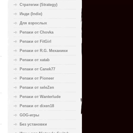
Стратегии (Strategy)
Инди (Indie)
Для взрослых
Репаки от Chovka
Репаки от FitGirl
Репаки от R.G. Механики
Репаки от xatab
Репаки от Canek77
Репаки от Pioneer
Репаки от seleZen
Репаки от Wanterlude
Репаки от dixen18
GOG-игры
Без установки