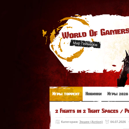
World Of Gamer
Мир Геймеров
Игры торрент
Новинки
Игры 2026
2 Fights in 2 Tight Spaces / 
Категория:
Экшен (Action)
04.07.2026