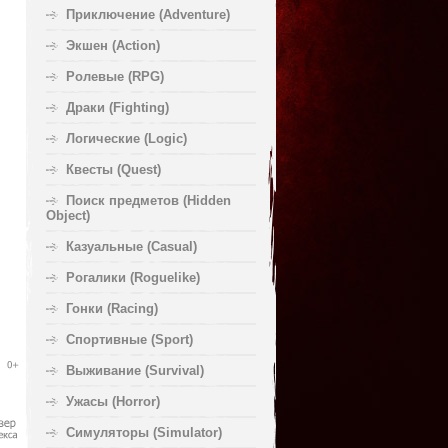
Приключение (Adventure)
Экшен (Action)
Ролевые (RPG)
Драки (Fighting)
Логические (Logic)
Квесты (Quest)
Поиск предметов (Hidden
Object)
Казуальные (Casual)
Рогалики (Roguelike)
Гонки (Racing)
Спортивные (Sport)
Выживание (Survival)
Ужасы (Horror)
Симуляторы (Simulator)