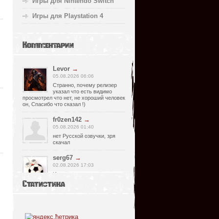
Игры для Nintendo Switch
Игры для Playstation 4
Комментарии
Levor
→
05.08.2026 06:06
Странно, почему релизер
указал что есть видимо
просмотрел что нет, не хороший человек
он, Спасибо что сказал !)
fr0zen142
→
05.08.2026 01:40
нет Русской озвучки, зря
скачал
serg67
→
02.08.2026 17:03
Игра интересная,а снизил
одну звезду за то что нет
Статистика
уменьшения экрана,играешь только на
полном мониторе,очень неудобно!
Спасибо за игру!!!
glbvoyea5806
→