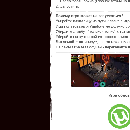
1. Распаковать архив (главное чтобы на п
2. Запустить.
Почему игра может не запускаться?
Убирайте кириллицу из пути к папке с игр
Имя пользователя Windows не должно со
Убирайте атрибут "только чтение" с папки
Убирайте папку с игрой из торрент-клиент
Выключайте антивирус, т.к. он может бл
На самый крайний случай - перекачайте п
Игра обнов