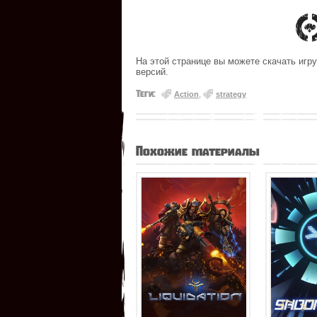
На этой странице вы можете скачать игру 
версий.
Теги:
Action
,
strategy
Похожие материалы