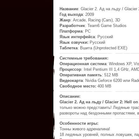
Название
: Glacier 2. Ад на льду / Glacier 
Год выхода
: 2009
Жанр
: Arcade, Racing (Cars), 3D
Разработчик
: Team6 Game Studios
Платформа
: PC
Язык интерфейса
: Русский
Язык озвучки:
Русский
Таблетка
: Вшита (Unprotected EXE)
Системные требования:
Операционная система
: Windows XP, Vis
Процессор
: Intel Pentium III 1,4 GHz, AM
Оперативная память
: 512 MB
Видеокарта
: Nvidia Geforce 6200 или Ra
Свободное место:
400 MB
Описание:
Glacier 2. Ад на льду / Glacier 2: Hell 
только можно представить! Ледяные тра
развороты над бездонными пропастями, 
Особенности игры:
Тонны живого адреналина!
18 ледяных уровней, полных ловушек, п