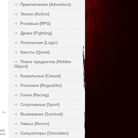
Приключение (Adventure)
Экшен (Action)
Ролевые (RPG)
Драки (Fighting)
Логические (Logic)
Квесты (Quest)
Поиск предметов (Hidden
Object)
Казуальные (Casual)
Рогалики (Roguelike)
Гонки (Racing)
Спортивные (Sport)
Выживание (Survival)
Ужасы (Horror)
Симуляторы (Simulator)