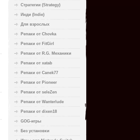
Стратегии (Strategy)
Инди (Indie)
Для взрослых
Репаки от Chovka
Репаки от FitGirl
Репаки от R.G. Механики
Репаки от xatab
Репаки от Canek77
Репаки от Pioneer
Репаки от seleZen
Репаки от Wanterlude
Репаки от dixen18
GOG-игры
Без установки