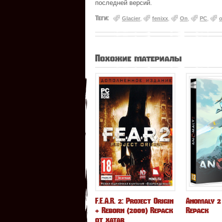
последней версий.
Теги:
Glacier
,
fenixx
,
On
,
РС
,
о
Похожие материалы
F.E.A.R. 2: Project Origin
Anomaly 2 
+ Reborn (2009) Repack
Repack
от xatab