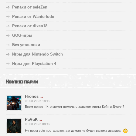
Репаки от seleZen
Репаки от Wanterlude
Репаки от dixen18
GOG-игры
Без установки
Игры для Nintendo Switch
Игры для Playstation 4
Комментарии
Hronos
→
08.08.2026 18:19
Всем привет! Кто может помочь с затыком ивета Кейт и Джилл?
PaVuK
→
08.08.2026 08:49
Ну норм voic постарался, а я думал не будет взлома аватара