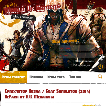
World Of Gamers
Мир Геймеров
Мой аккаунт:
Забыл пароль
Регистрация
Игры торрент
Новинки
Игры 2026
Топ 100
Симулятор Козла / Goat Simulator (2014)
RePack от R.G. Механики