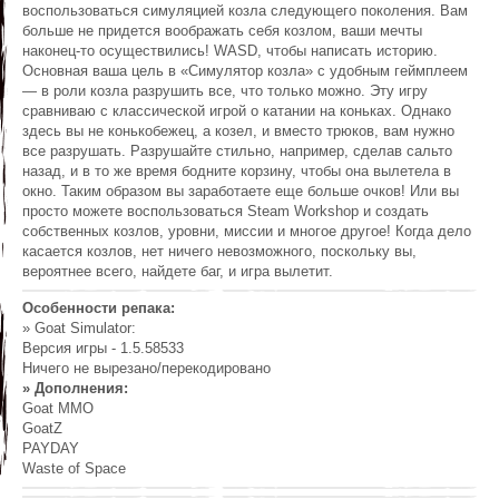
воспользоваться симуляцией козла следующего поколения. Вам
больше не придется воображать себя козлом, ваши мечты
наконец-то осуществились! WASD, чтобы написать историю.
Основная ваша цель в «Симулятор козла» с удобным геймплеем
— в роли козла разрушить все, что только можно. Эту игру
сравниваю с классической игрой о катании на коньках. Однако
здесь вы не конькобежец, а козел, и вместо трюков, вам нужно
все разрушать. Разрушайте стильно, например, сделав сальто
назад, и в то же время бодните корзину, чтобы она вылетела в
окно. Таким образом вы заработаете еще больше очков! Или вы
просто можете воспользоваться Steam Workshop и создать
собственных козлов, уровни, миссии и многое другое! Когда дело
касается козлов, нет ничего невозможного, поскольку вы,
вероятнее всего, найдете баг, и игра вылетит.
Особенности репака:
» Goat Simulator:
Версия игры - 1.5.58533
Ничего не вырезано/перекодировано
» Дополнения:
Goat MMO
GoatZ
PAYDAY
Waste of Space