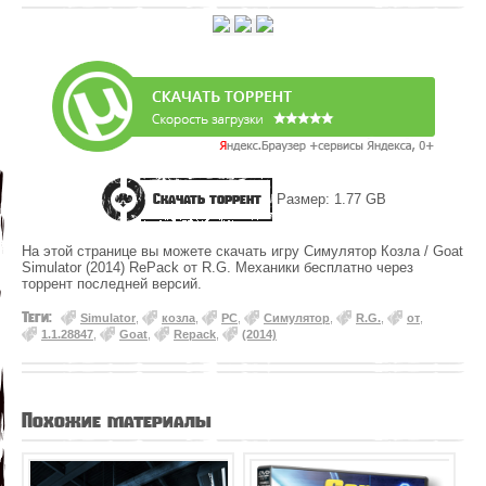
Скачать торрент
Размер: 1.77 GB
На этой странице вы можете скачать игру Симулятор Козла / Goat
Simulator (2014) RePack от R.G. Механики бесплатно через
торрент последней версий.
Теги:
Simulator
,
козла
,
PC
,
Симулятор
,
R.G.
,
от
,
1.1.28847
,
Goat
,
Repack
,
(2014)
Похожие материалы